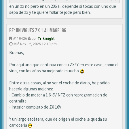
en un zx no pero en un 206 si. depende si tocas con uno que
sepa de zx y te quiere follar te jode pero bien.
Re: Un vigues ZX 1.4i IMAGE '96
#110426
por
Trikinight
Mié Nov 12, 2025 12:13 pm
Buenas,
Por aqui uno que continua con su ZX! Y en este caso, como el
vino, con los años ha mejorado muucho
Entre otras cosas, al no ser el coche de diario, he podido
hacerle algunas mejoras:
- Cambio de motor a 1.6i 8V NFZ con reprogramacion de
centralita
- Interior completo de ZX 16V
Y un largo etcétera, que de origen el coche le queda su
carroceria