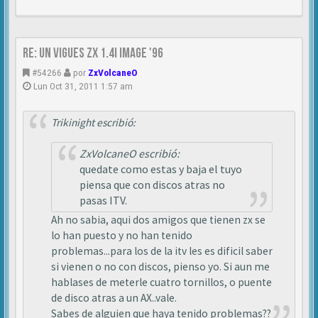
Re: Un vigues ZX 1.4i IMAGE '96
#54266
por
ZxVolcaneO
Lun Oct 31, 2011 1:57 am
Trikinight escribió:
ZxVolcaneO escribió:
quedate como estas y baja el tuyo
piensa que con discos atras no
pasas ITV.
Ah no sabia, aqui dos amigos que tienen zx se
lo han puesto y no han tenido
problemas...para los de la itv les es dificil saber
si vienen o no con discos, pienso yo. Si aun me
hablases de meterle cuatro tornillos, o puente
de disco atras a un AX..vale.
Sabes de alguien que haya tenido problemas??