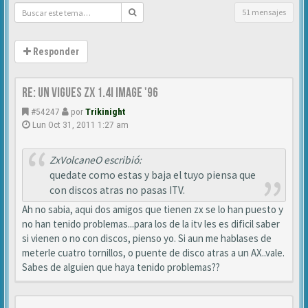
51 mensajes
Responder
Re: Un vigues ZX 1.4i IMAGE '96
#54247
por
Trikinight
Lun Oct 31, 2011 1:27 am
ZxVolcaneO escribió:
quedate como estas y baja el tuyo piensa que
con discos atras no pasas ITV.
Ah no sabia, aqui dos amigos que tienen zx se lo han puesto y
no han tenido problemas...para los de la itv les es dificil saber
si vienen o no con discos, pienso yo. Si aun me hablases de
meterle cuatro tornillos, o puente de disco atras a un AX..vale.
Sabes de alguien que haya tenido problemas??