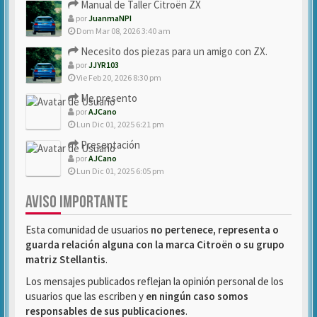
Manual de Taller Citroën ZX
por
JuanmaNPI
Dom Mar 08, 2026 3:40 am
Necesito dos piezas para un amigo con ZX.
por
JJYR103
Vie Feb 20, 2026 8:30 pm
Me presento
por
AJCano
Lun Dic 01, 2025 6:21 pm
Presentación
por
AJCano
Lun Dic 01, 2025 6:05 pm
AVISO IMPORTANTE
Esta comunidad de usuarios
no pertenece, representa o
guarda relación alguna con la marca Citroën o su grupo
matriz Stellantis
.
Los mensajes publicados reflejan la opinión personal de los
usuarios que las escriben y
en ningún caso somos
responsables de sus publicaciones
.