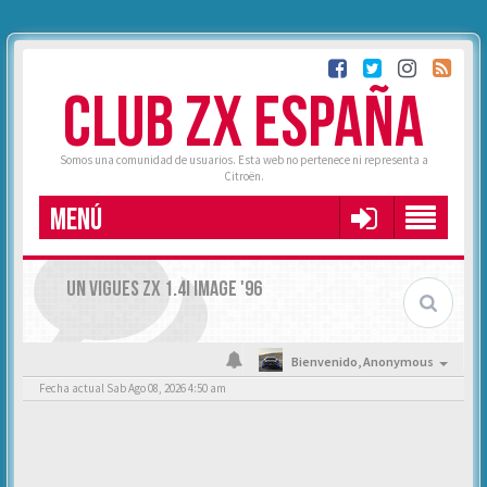
CLUB ZX ESPAÑA
Somos una comunidad de usuarios. Esta web no pertenece ni representa a
Citroën.
MENÚ
UN VIGUES ZX 1.4I IMAGE '96
Bienvenido,
Anonymous
Fecha actual Sab Ago 08, 2026 4:50 am