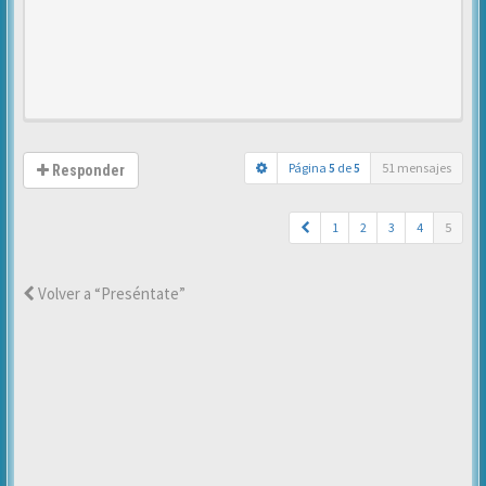
Página
5
de
5
51 mensajes
Responder
1
2
3
4
5
Volver a “Preséntate”