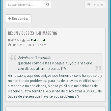
51 mensajes
Responder
Re: Un vigues ZX 1.4i IMAGE '96
#54247
por
Trikinight
Lun Oct 31, 2011 1:27 am
ZxVolcaneO escribió:
quedate como estas y baja el tuyo piensa que
con discos atras no pasas ITV.
Ah no sabia, aqui dos amigos que tienen zx se lo han puesto y
no han tenido problemas...para los de la itv les es dificil saber
si vienen o no con discos, pienso yo. Si aun me hablases de
meterle cuatro tornillos, o puente de disco atras a un AX..vale.
Sabes de alguien que haya tenido problemas??