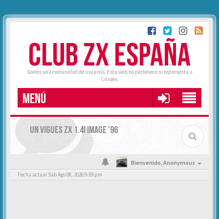
CLUB ZX ESPAÑA
Somos una comunidad de usuarios. Esta web no pertenece ni representa a
Citroën.
MENÚ
UN VIGUES ZX 1.4I IMAGE '96
Bienvenido,
Anonymous
Fecha actual Sab Ago 08, 2026 9:59 pm