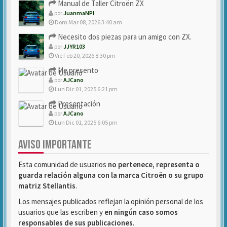
Manual de Taller Citroën ZX
por
JuanmaNPI
Dom Mar 08, 2026 3:40 am
Necesito dos piezas para un amigo con ZX.
por
JJYR103
Vie Feb 20, 2026 8:30 pm
Me presento
por
AJCano
Lun Dic 01, 2025 6:21 pm
Presentación
por
AJCano
Lun Dic 01, 2025 6:05 pm
AVISO IMPORTANTE
Esta comunidad de usuarios
no pertenece, representa o
guarda relación alguna con la marca Citroën o su grupo
matriz Stellantis
.
Los mensajes publicados reflejan la opinión personal de los
usuarios que las escriben y
en ningún caso somos
responsables de sus publicaciones
.