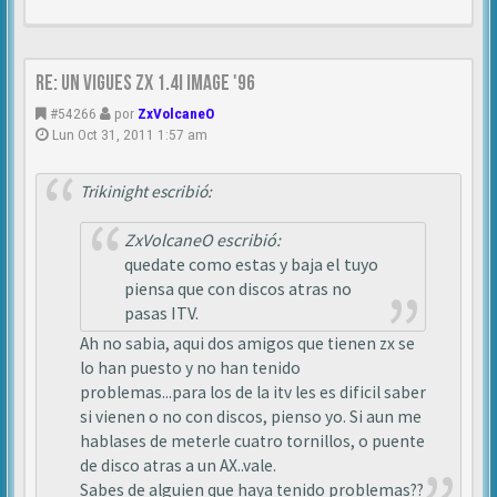
Re: Un vigues ZX 1.4i IMAGE '96
#54266
por
ZxVolcaneO
Lun Oct 31, 2011 1:57 am
Trikinight escribió:
ZxVolcaneO escribió:
quedate como estas y baja el tuyo
piensa que con discos atras no
pasas ITV.
Ah no sabia, aqui dos amigos que tienen zx se
lo han puesto y no han tenido
problemas...para los de la itv les es dificil saber
si vienen o no con discos, pienso yo. Si aun me
hablases de meterle cuatro tornillos, o puente
de disco atras a un AX..vale.
Sabes de alguien que haya tenido problemas??