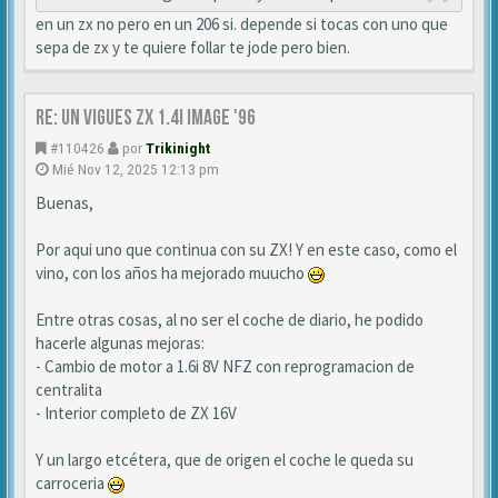
en un zx no pero en un 206 si. depende si tocas con uno que
sepa de zx y te quiere follar te jode pero bien.
Re: Un vigues ZX 1.4i IMAGE '96
#110426
por
Trikinight
Mié Nov 12, 2025 12:13 pm
Buenas,
Por aqui uno que continua con su ZX! Y en este caso, como el
vino, con los años ha mejorado muucho
Entre otras cosas, al no ser el coche de diario, he podido
hacerle algunas mejoras:
- Cambio de motor a 1.6i 8V NFZ con reprogramacion de
centralita
- Interior completo de ZX 16V
Y un largo etcétera, que de origen el coche le queda su
carroceria