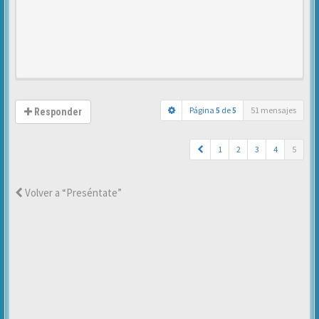
Página
5
de
5
51 mensajes
Responder
1
2
3
4
5
Volver a “Preséntate”