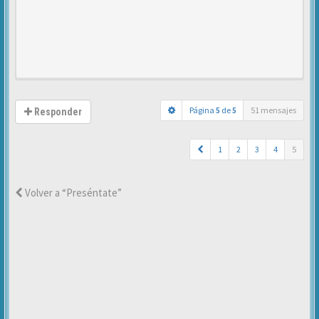
Página
5
de
5
51 mensajes
Responder
1
2
3
4
5
Volver a “Preséntate”