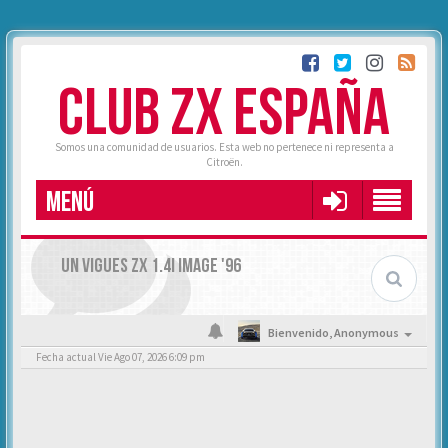
CLUB ZX ESPAÑA
Somos una comunidad de usuarios. Esta web no pertenece ni representa a
Citroën.
MENÚ
UN VIGUES ZX 1.4I IMAGE '96
Bienvenido,
Anonymous
Fecha actual Vie Ago 07, 2026 6:09 pm