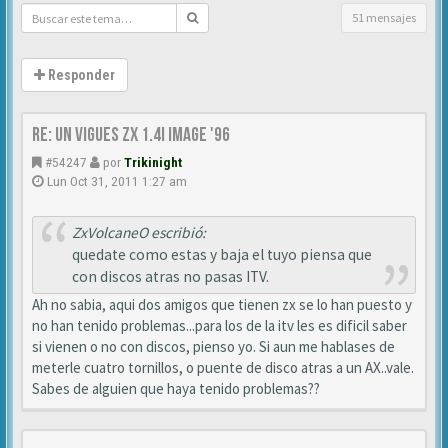
51 mensajes
Responder
Re: Un vigues ZX 1.4i IMAGE '96
#54247
por
Trikinight
Lun Oct 31, 2011 1:27 am
ZxVolcaneO escribió:
quedate como estas y baja el tuyo piensa que
con discos atras no pasas ITV.
Ah no sabia, aqui dos amigos que tienen zx se lo han puesto y
no han tenido problemas...para los de la itv les es dificil saber
si vienen o no con discos, pienso yo. Si aun me hablases de
meterle cuatro tornillos, o puente de disco atras a un AX..vale.
Sabes de alguien que haya tenido problemas??