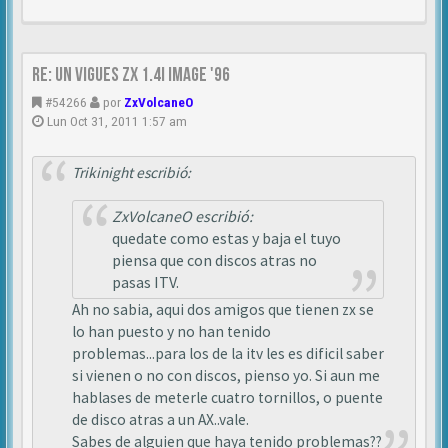
Re: Un vigues ZX 1.4i IMAGE '96
#54266
por
ZxVolcaneO
Lun Oct 31, 2011 1:57 am
Trikinight escribió:
ZxVolcaneO escribió:
quedate como estas y baja el tuyo
piensa que con discos atras no
pasas ITV.
Ah no sabia, aqui dos amigos que tienen zx se
lo han puesto y no han tenido
problemas...para los de la itv les es dificil saber
si vienen o no con discos, pienso yo. Si aun me
hablases de meterle cuatro tornillos, o puente
de disco atras a un AX..vale.
Sabes de alguien que haya tenido problemas??