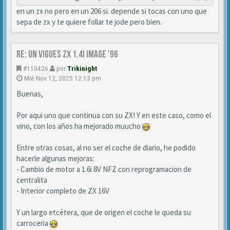
en un zx no pero en un 206 si. depende si tocas con uno que
sepa de zx y te quiere follar te jode pero bien.
Re: Un vigues ZX 1.4i IMAGE '96
#110426
por
Trikinight
Mié Nov 12, 2025 12:13 pm
Buenas,
Por aqui uno que continua con su ZX! Y en este caso, como el
vino, con los años ha mejorado muucho
Entre otras cosas, al no ser el coche de diario, he podido
hacerle algunas mejoras:
- Cambio de motor a 1.6i 8V NFZ con reprogramacion de
centralita
- Interior completo de ZX 16V
Y un largo etcétera, que de origen el coche le queda su
carroceria