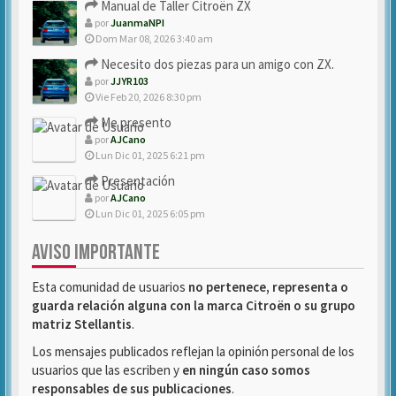
Manual de Taller Citroën ZX
por
JuanmaNPI
Dom Mar 08, 2026 3:40 am
Necesito dos piezas para un amigo con ZX.
por
JJYR103
Vie Feb 20, 2026 8:30 pm
Me presento
por
AJCano
Lun Dic 01, 2025 6:21 pm
Presentación
por
AJCano
Lun Dic 01, 2025 6:05 pm
AVISO IMPORTANTE
Esta comunidad de usuarios
no pertenece, representa o
guarda relación alguna con la marca Citroën o su grupo
matriz Stellantis
.
Los mensajes publicados reflejan la opinión personal de los
usuarios que las escriben y
en ningún caso somos
responsables de sus publicaciones
.