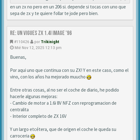
en un zx no pero en un 206 si. depende si tocas con uno que
sepa de zx y te quiere follar te jode pero bien.
Re: Un vigues ZX 1.4i IMAGE '96
#110426
por
Trikinight
Mié Nov 12, 2025 12:13 pm
Buenas,
Por aqui uno que continua con su ZX! Y en este caso, como el
vino, con los años ha mejorado muucho
Entre otras cosas, al no ser el coche de diario, he podido
hacerle algunas mejoras:
- Cambio de motor a 1.6i 8V NFZ con reprogramacion de
centralita
- Interior completo de ZX 16V
Y un largo etcétera, que de origen el coche le queda su
carroceria