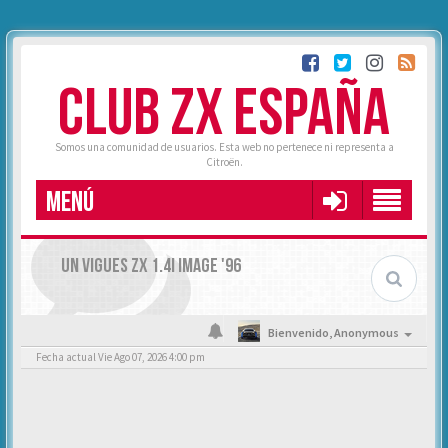
CLUB ZX ESPAÑA
Somos una comunidad de usuarios. Esta web no pertenece ni representa a
Citroën.
MENÚ
UN VIGUES ZX 1.4I IMAGE '96
Bienvenido,
Anonymous
Fecha actual Vie Ago 07, 2026 4:00 pm