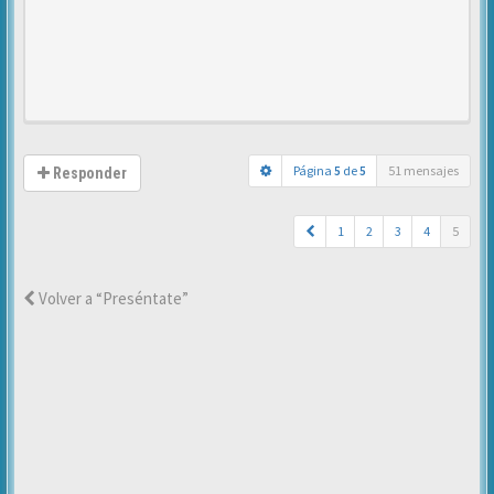
Página
5
de
5
51 mensajes
Responder
1
2
3
4
5
Volver a “Preséntate”