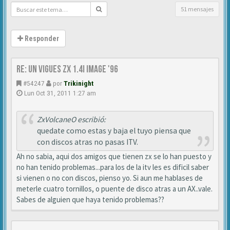
51 mensajes
Responder
Re: Un vigues ZX 1.4i IMAGE '96
#54247
por
Trikinight
Lun Oct 31, 2011 1:27 am
ZxVolcaneO escribió:
quedate como estas y baja el tuyo piensa que
con discos atras no pasas ITV.
Ah no sabia, aqui dos amigos que tienen zx se lo han puesto y
no han tenido problemas...para los de la itv les es dificil saber
si vienen o no con discos, pienso yo. Si aun me hablases de
meterle cuatro tornillos, o puente de disco atras a un AX..vale.
Sabes de alguien que haya tenido problemas??