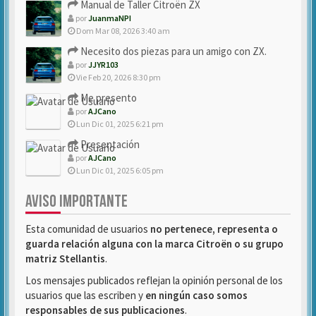
Manual de Taller Citroën ZX
por
JuanmaNPI
Dom Mar 08, 2026 3:40 am
Necesito dos piezas para un amigo con ZX.
por
JJYR103
Vie Feb 20, 2026 8:30 pm
Me presento
por
AJCano
Lun Dic 01, 2025 6:21 pm
Presentación
por
AJCano
Lun Dic 01, 2025 6:05 pm
AVISO IMPORTANTE
Esta comunidad de usuarios
no pertenece, representa o
guarda relación alguna con la marca Citroën o su grupo
matriz Stellantis
.
Los mensajes publicados reflejan la opinión personal de los
usuarios que las escriben y
en ningún caso somos
responsables de sus publicaciones
.