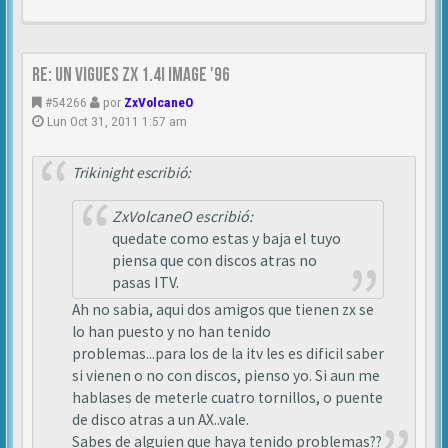
Re: Un vigues ZX 1.4i IMAGE '96
#54266
por
ZxVolcaneO
Lun Oct 31, 2011 1:57 am
Trikinight escribió:
ZxVolcaneO escribió:
quedate como estas y baja el tuyo
piensa que con discos atras no
pasas ITV.
Ah no sabia, aqui dos amigos que tienen zx se
lo han puesto y no han tenido
problemas...para los de la itv les es dificil saber
si vienen o no con discos, pienso yo. Si aun me
hablases de meterle cuatro tornillos, o puente
de disco atras a un AX..vale.
Sabes de alguien que haya tenido problemas??