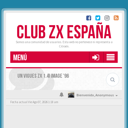
CLUB ZX ESPAÑA
Somos una comunidad de usuarios. Esta web no pertenece ni representa a
Citroën.
MENÚ
UN VIGUES ZX 1.4I IMAGE '96
Bienvenido,
Anonymous
Fecha actual Vie Ago 07, 2026 1:18 am