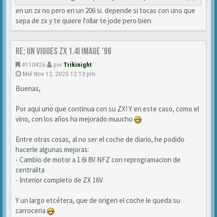
en un zx no pero en un 206 si. depende si tocas con uno que
sepa de zx y te quiere follar te jode pero bien.
Re: Un vigues ZX 1.4i IMAGE '96
#110426
por
Trikinight
Mié Nov 12, 2025 12:13 pm
Buenas,
Por aqui uno que continua con su ZX! Y en este caso, como el
vino, con los años ha mejorado muucho
Entre otras cosas, al no ser el coche de diario, he podido
hacerle algunas mejoras:
- Cambio de motor a 1.6i 8V NFZ con reprogramacion de
centralita
- Interior completo de ZX 16V
Y un largo etcétera, que de origen el coche le queda su
carroceria