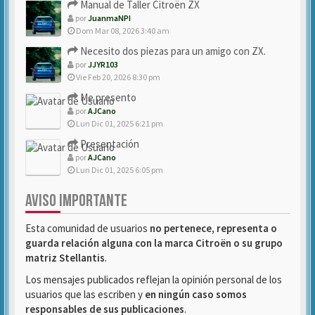
Manual de Taller Citroën ZX
por
JuanmaNPI
Dom Mar 08, 2026 3:40 am
Necesito dos piezas para un amigo con ZX.
por
JJYR103
Vie Feb 20, 2026 8:30 pm
Me presento
por
AJCano
Lun Dic 01, 2025 6:21 pm
Presentación
por
AJCano
Lun Dic 01, 2025 6:05 pm
AVISO IMPORTANTE
Esta comunidad de usuarios
no pertenece, representa o
guarda relación alguna con la marca Citroën o su grupo
matriz Stellantis
.
Los mensajes publicados reflejan la opinión personal de los
usuarios que las escriben y
en ningún caso somos
responsables de sus publicaciones
.