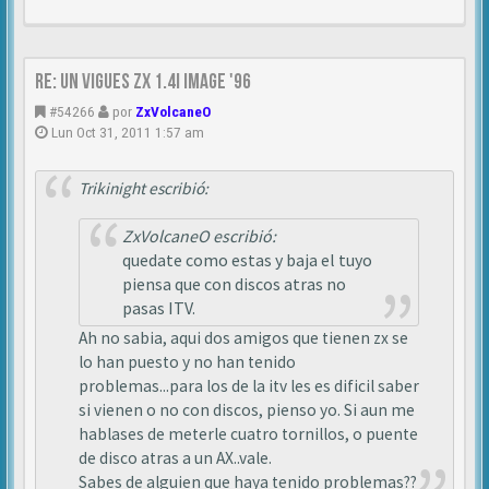
Re: Un vigues ZX 1.4i IMAGE '96
#54266
por
ZxVolcaneO
Lun Oct 31, 2011 1:57 am
Trikinight escribió:
ZxVolcaneO escribió:
quedate como estas y baja el tuyo
piensa que con discos atras no
pasas ITV.
Ah no sabia, aqui dos amigos que tienen zx se
lo han puesto y no han tenido
problemas...para los de la itv les es dificil saber
si vienen o no con discos, pienso yo. Si aun me
hablases de meterle cuatro tornillos, o puente
de disco atras a un AX..vale.
Sabes de alguien que haya tenido problemas??