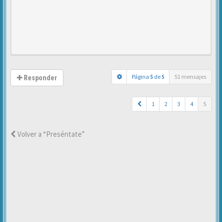
Página
5
de
5
51 mensajes
Responder
1
2
3
4
5
Volver a “Preséntate”