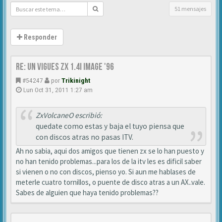
51 mensajes
Responder
Re: Un vigues ZX 1.4i IMAGE '96
#54247
por
Trikinight
Lun Oct 31, 2011 1:27 am
ZxVolcaneO escribió:
quedate como estas y baja el tuyo piensa que
con discos atras no pasas ITV.
Ah no sabia, aqui dos amigos que tienen zx se lo han puesto y
no han tenido problemas...para los de la itv les es dificil saber
si vienen o no con discos, pienso yo. Si aun me hablases de
meterle cuatro tornillos, o puente de disco atras a un AX..vale.
Sabes de alguien que haya tenido problemas??