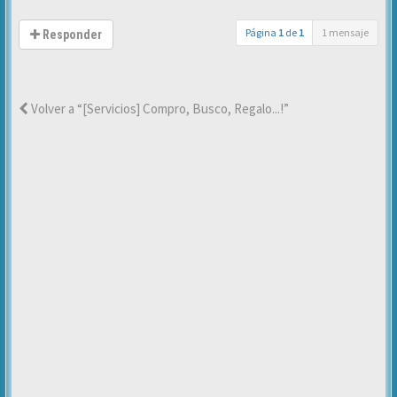
Página
1
de
1
1 mensaje
Responder
Volver a “[Servicios] Compro, Busco, Regalo...!”