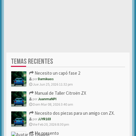
TEMAS RECIENTES
Necesito un capó fase 2
por
Damikaos
Jue Jun 25, 2026 11:32 pm
Manual de Taller Citroën ZX
por
JuanmaNPI
Dom Mar 08, 2026 3:40 am
Necesito dos piezas para un amigo con ZX.
por
JJYR103
Vie Feb 20, 2026 8:30 pm
Me presento