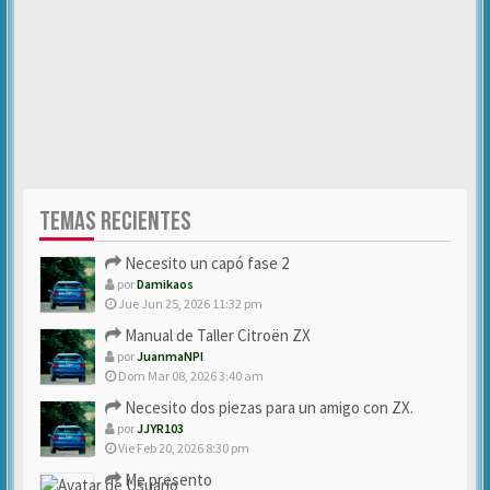
TEMAS RECIENTES
Necesito un capó fase 2
por
Damikaos
Jue Jun 25, 2026 11:32 pm
Manual de Taller Citroën ZX
por
JuanmaNPI
Dom Mar 08, 2026 3:40 am
Necesito dos piezas para un amigo con ZX.
por
JJYR103
Vie Feb 20, 2026 8:30 pm
Me presento