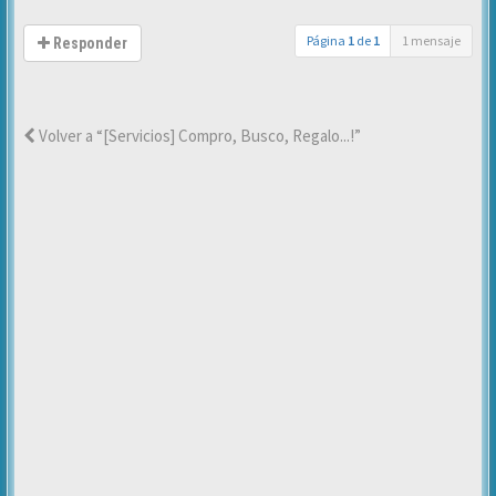
Página
1
de
1
1 mensaje
Responder
Volver a “[Servicios] Compro, Busco, Regalo...!”