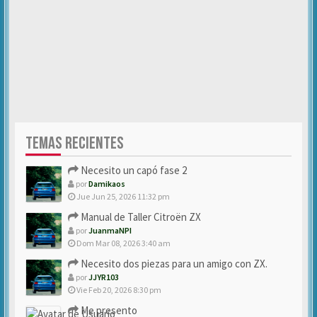
TEMAS RECIENTES
Necesito un capó fase 2
por
Damikaos
Jue Jun 25, 2026 11:32 pm
Manual de Taller Citroën ZX
por
JuanmaNPI
Dom Mar 08, 2026 3:40 am
Necesito dos piezas para un amigo con ZX.
por
JJYR103
Vie Feb 20, 2026 8:30 pm
Me presento