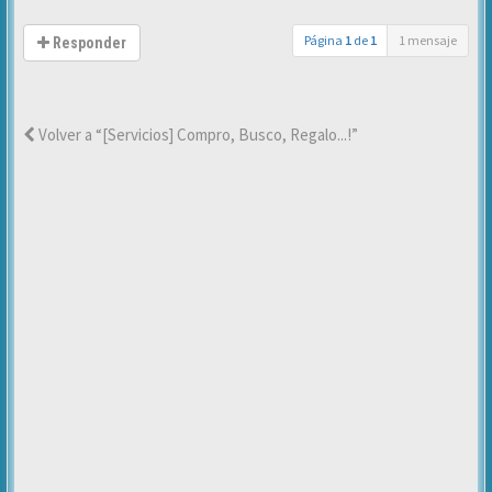
Página
1
de
1
1 mensaje
Responder
Volver a “[Servicios] Compro, Busco, Regalo...!”