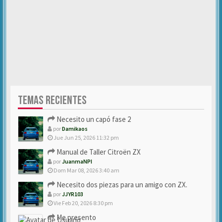
TEMAS RECIENTES
Necesito un capó fase 2
por
Damikaos
Jue Jun 25, 2026 11:32 pm
Manual de Taller Citroën ZX
por
JuanmaNPI
Dom Mar 08, 2026 3:40 am
Necesito dos piezas para un amigo con ZX.
por
JJYR103
Vie Feb 20, 2026 8:30 pm
Me presento