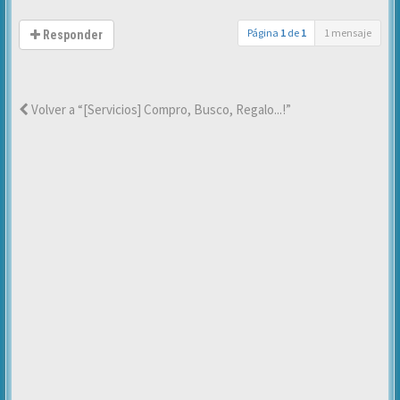
Página
1
de
1
1 mensaje
Responder
Volver a “[Servicios] Compro, Busco, Regalo...!”