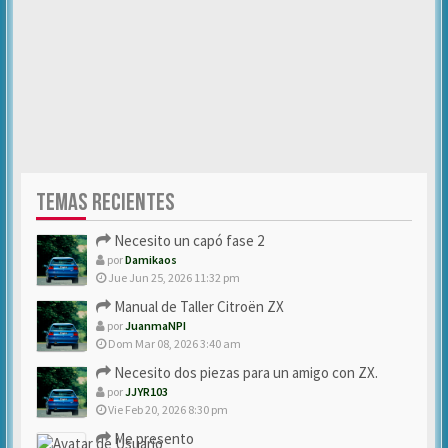
TEMAS RECIENTES
Necesito un capó fase 2
por
Damikaos
Jue Jun 25, 2026 11:32 pm
Manual de Taller Citroën ZX
por
JuanmaNPI
Dom Mar 08, 2026 3:40 am
Necesito dos piezas para un amigo con ZX.
por
JJYR103
Vie Feb 20, 2026 8:30 pm
Me presento