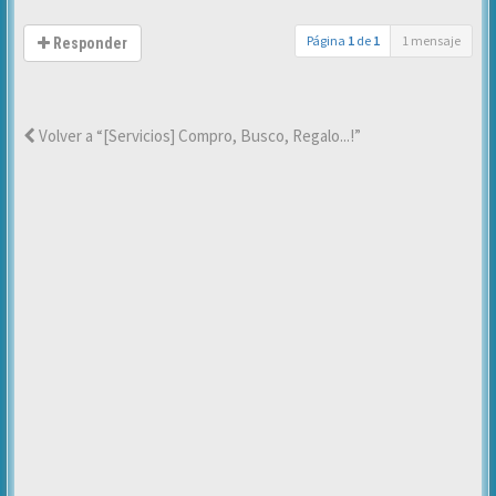
Página
1
de
1
1 mensaje
Responder
Volver a “[Servicios] Compro, Busco, Regalo...!”