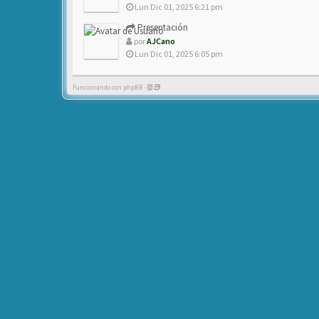
Lun Dic 01, 2025 6:21 pm
Presentación
por
AJCano
Lun Dic 01, 2025 6:05 pm
Funcionando con phpBB -