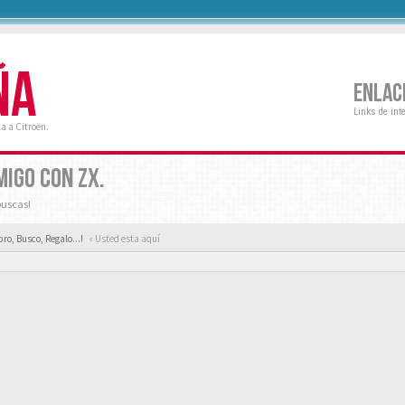
ÑA
ENLAC
Links de int
a a Citroën.
MIGO CON ZX.
buscas!
ro, Busco, Regalo...!
« Usted esta aquí