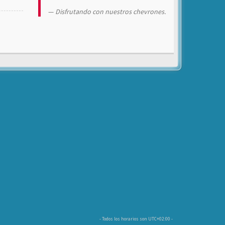
Disfrutando con nuestros chevrones.
- Todos los horarios son
UTC+02:00
-