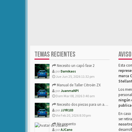
TEMAS RECIENTES
AVISO
Esta co
Necesito un capó fase 2
represe
por
Damikaos
marca C
Jue Jun 25, 2026 11:32 pm
Stellan
Manual de Taller Citroën ZX
Los mens
por
JuanmaNPI
personal
Dom Mar 08, 2026 3:40 am
ningún 
Necesito dos piezas para un amigo con ZX.
publica
por
JJYR103
En caso 
Vie Feb 20, 2026 8:30 pm
ser reti
Me presento
nosotr
desarrol
por
AJCano