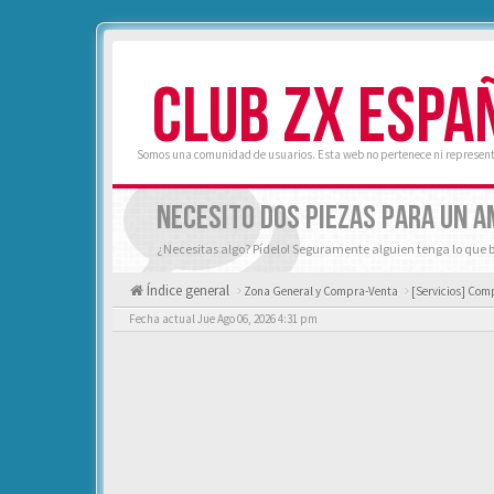
CLUB ZX ESPA
Somos una comunidad de usuarios. Esta web no pertenece ni represent
NECESITO DOS PIEZAS PARA UN A
¿Necesitas algo? Pídelo! Seguramente alguien tenga lo que 
Índice general
Zona General y Compra-Venta
[Servicios] Comp
Fecha actual Jue Ago 06, 2026 4:31 pm