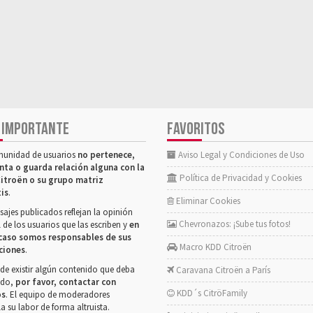
 IMPORTANTE
FAVORITOS
munidad de usuarios
no pertenece,
Aviso Legal y Condiciones de Uso
nta o guarda relación alguna con la
Política de Privacidad y Cookies
itroën o su grupo matriz
tis
.
Eliminar Cookies
ajes publicados reflejan la opinión
Chevronazos: ¡Sube tus fotos!
 de los usuarios que las escriben y
en
caso somos responsables de sus
Macro KDD Citroën
ciones
.
de existir algún contenido que deba
Caravana Citroën a París
rado,
por favor, contactar con
KDD´s CitröFamily
os
. El equipo de moderadores
la su labor de forma altruista.