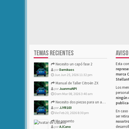
TEMAS RECIENTES
AVISO
Esta co
Necesito un capó fase 2
represe
por
Damikaos
marca C
Jue Jun 25, 2026 11:32 pm
Stellan
Manual de Taller Citroën ZX
Los mens
por
JuanmaNPI
personal
Dom Mar 08, 2026 3:40 am
ningún 
Necesito dos piezas para un amigo con ZX.
publica
por
JJYR103
En caso 
Vie Feb 20, 2026 8:30 pm
ser reti
Me presento
nosotr
desarrol
por
AJCano