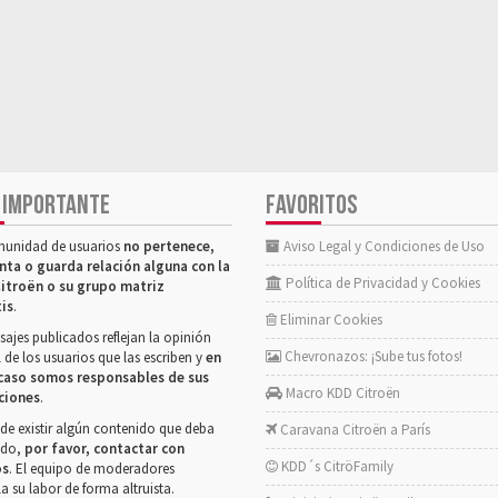
 IMPORTANTE
FAVORITOS
munidad de usuarios
no pertenece,
Aviso Legal y Condiciones de Uso
nta o guarda relación alguna con la
Política de Privacidad y Cookies
itroën o su grupo matriz
tis
.
Eliminar Cookies
ajes publicados reflejan la opinión
Chevronazos: ¡Sube tus fotos!
 de los usuarios que las escriben y
en
caso somos responsables de sus
Macro KDD Citroën
ciones
.
de existir algún contenido que deba
Caravana Citroën a París
rado,
por favor, contactar con
KDD´s CitröFamily
os
. El equipo de moderadores
la su labor de forma altruista.