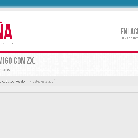
ÑA
ENLAC
Links de int
a a Citroën.
MIGO CON ZX.
buscas!
ro, Busco, Regalo...!
« Usted esta aquí