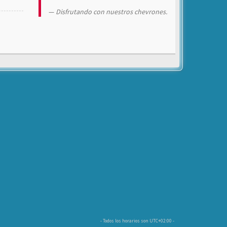
Disfrutando con nuestros chevrones.
- Todos los horarios son
UTC+02:00
-