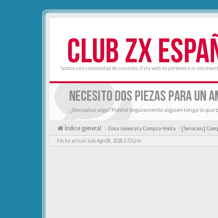
CLUB ZX ESPA
Somos una comunidad de usuarios. Esta web no pertenece ni represent
NECESITO DOS PIEZAS PARA UN A
¿Necesitas algo? Pídelo! Seguramente alguien tenga lo que 
Índice general
Zona General y Compra-Venta
[Servicios] Comp
Fecha actual Sab Ago 08, 2026 1:53 pm