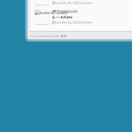
Lun Dic 01, 2025 6:21 pm
Presentación
por
AJCano
Lun Dic 01, 2025 6:05 pm
Funcionando con phpBB -