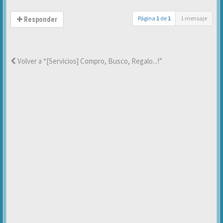
Página
1
de
1
1 mensaje
Responder
Volver a “[Servicios] Compro, Busco, Regalo...!”