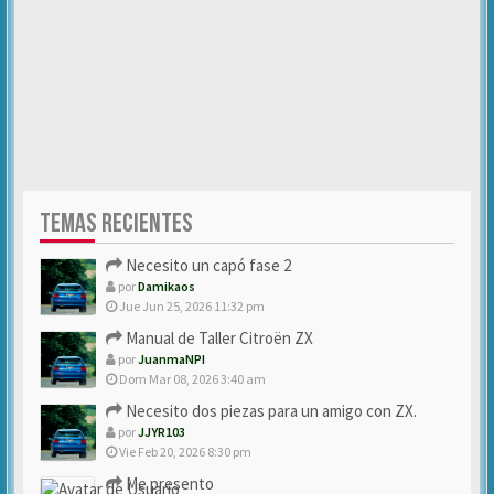
TEMAS RECIENTES
Necesito un capó fase 2
por
Damikaos
Jue Jun 25, 2026 11:32 pm
Manual de Taller Citroën ZX
por
JuanmaNPI
Dom Mar 08, 2026 3:40 am
Necesito dos piezas para un amigo con ZX.
por
JJYR103
Vie Feb 20, 2026 8:30 pm
Me presento