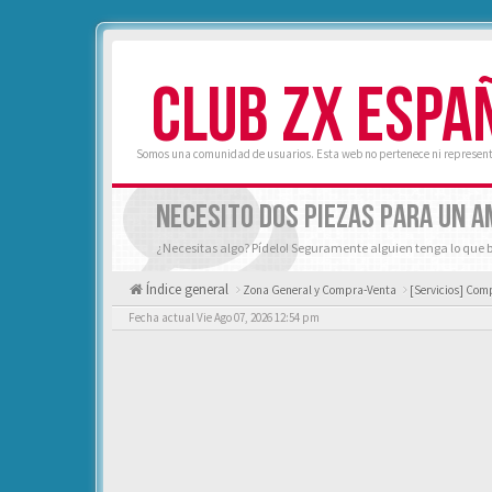
CLUB ZX ESPA
Somos una comunidad de usuarios. Esta web no pertenece ni represent
NECESITO DOS PIEZAS PARA UN A
¿Necesitas algo? Pídelo! Seguramente alguien tenga lo que 
Índice general
Zona General y Compra-Venta
[Servicios] Comp
Fecha actual Vie Ago 07, 2026 12:54 pm