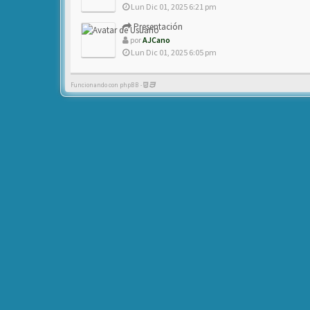
Lun Dic 01, 2025 6:21 pm
Presentación
por
AJCano
Lun Dic 01, 2025 6:05 pm
Funcionando con phpBB -