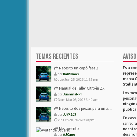
TEMAS RECIENTES
AVISO
Esta co
Necesito un capó fase 2
represe
por
Damikaos
marca C
Jue Jun 25, 2026 11:32 pm
Stellan
Manual de Taller Citroën ZX
Los mens
por
JuanmaNPI
personal
Dom Mar 08, 2026 3:40 am
ningún 
Necesito dos piezas para un amigo con ZX.
publica
por
JJYR103
En caso 
Vie Feb 20, 2026 8:30 pm
ser reti
Me presento
nosotr
desarrol
por
AJCano