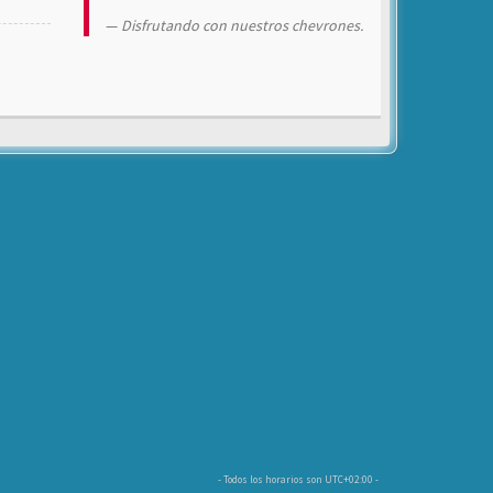
Disfrutando con nuestros chevrones.
- Todos los horarios son
UTC+02:00
-