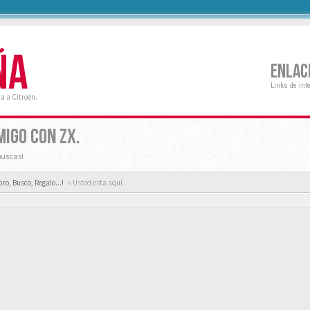
ÑA
ENLAC
Links de int
a a Citroën.
MIGO CON ZX.
buscas!
ro, Busco, Regalo...!
« Usted esta aquí