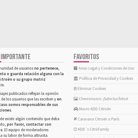
 IMPORTANTE
FAVORITOS
munidad de usuarios
no pertenece,
Aviso Legal y Condiciones de Uso
nta o guarda relación alguna con la
Política de Privacidad y Cookies
itroën o su grupo matriz
tis
.
Eliminar Cookies
ajes publicados reflejan la opinión
Chevronazos: ¡Sube tus fotos!
 de los usuarios que las escriben y
en
caso somos responsables de sus
Macro KDD Citroën
ciones
.
de existir algún contenido que deba
Caravana Citroën a París
rado,
por favor, contactar con
KDD´s CitröFamily
os
. El equipo de moderadores
la su labor de forma altruista.