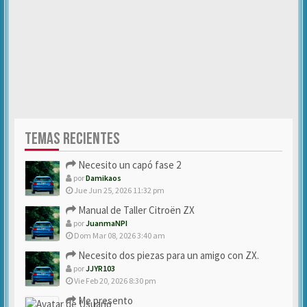
TEMAS RECIENTES
Necesito un capó fase 2
por
Damikaos
Jue Jun 25, 2026 11:32 pm
Manual de Taller Citroën ZX
por
JuanmaNPI
Dom Mar 08, 2026 3:40 am
Necesito dos piezas para un amigo con ZX.
por
JJYR103
Vie Feb 20, 2026 8:30 pm
Me presento