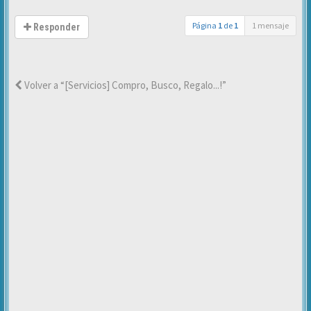
Página
1
de
1
1 mensaje
Responder
Volver a “[Servicios] Compro, Busco, Regalo...!”