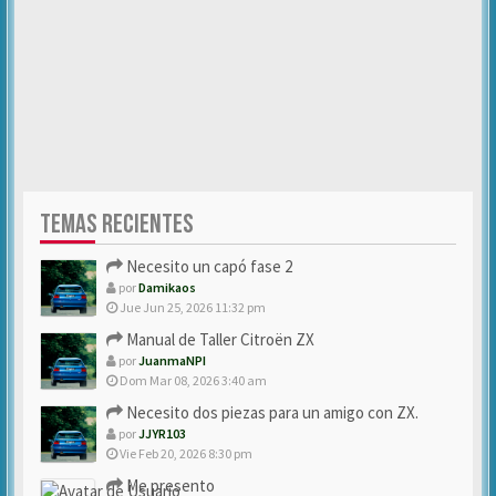
TEMAS RECIENTES
Necesito un capó fase 2
por
Damikaos
Jue Jun 25, 2026 11:32 pm
Manual de Taller Citroën ZX
por
JuanmaNPI
Dom Mar 08, 2026 3:40 am
Necesito dos piezas para un amigo con ZX.
por
JJYR103
Vie Feb 20, 2026 8:30 pm
Me presento