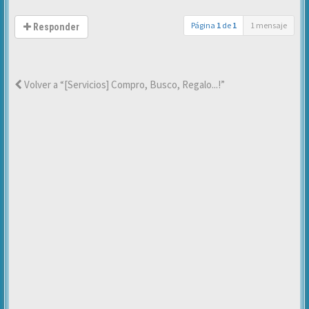
Página
1
de
1
1 mensaje
Responder
Volver a “[Servicios] Compro, Busco, Regalo...!”