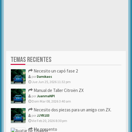
TEMAS RECIENTES
Necesito un capó fase 2
por
Damikaos
Jue Jun 25, 2026 11:32 pm
Manual de Taller Citroën ZX
por
JuanmaNPI
Dom Mar 08, 2026 3:40 am
Necesito dos piezas para un amigo con ZX.
por
JJYR103
Vie Feb 20, 2026 8:30 pm
Me presento