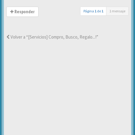
Página
1
de
1
1 mensaje
Responder
Volver a “[Servicios] Compro, Busco, Regalo...!”