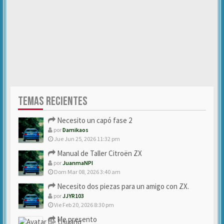
TEMAS RECIENTES
Necesito un capó fase 2
por
Damikaos
Jue Jun 25, 2026 11:32 pm
Manual de Taller Citroën ZX
por
JuanmaNPI
Dom Mar 08, 2026 3:40 am
Necesito dos piezas para un amigo con ZX.
por
JJYR103
Vie Feb 20, 2026 8:30 pm
Me presento