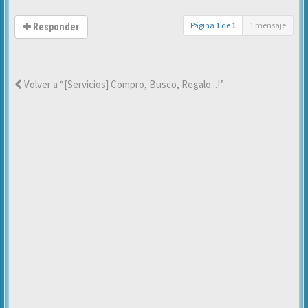
Página
1
de
1
1 mensaje
Responder
Volver a “[Servicios] Compro, Busco, Regalo...!”