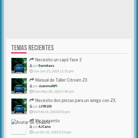
TEMAS RECIENTES
Necesito un capó fase 2
por
Damikaos
Jue Jun 25, 2026 11:32 pm
Manual de Taller Citroën ZX
por
JuanmaNPI
Dom Mar 08, 2026 3:40 am
Necesito dos piezas para un amigo con ZX.
por
JJYR103
Vie Feb 20, 2026 8:30 pm
Me presento
por
AJCano
Lun Dic 01, 2025 6:21 pm