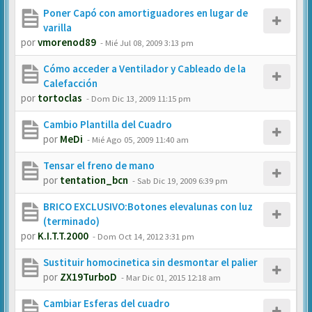
Poner Capó con amortiguadores en lugar de
varilla
por
vmorenod89
-
Mié Jul 08, 2009 3:13 pm
Cómo acceder a Ventilador y Cableado de la
Calefacción
por
tortoclas
-
Dom Dic 13, 2009 11:15 pm
Cambio Plantilla del Cuadro
por
MeDi
-
Mié Ago 05, 2009 11:40 am
Tensar el freno de mano
por
tentation_bcn
-
Sab Dic 19, 2009 6:39 pm
BRICO EXCLUSIVO:Botones elevalunas con luz
(terminado)
por
K.I.T.T.2000
-
Dom Oct 14, 2012 3:31 pm
Sustituir homocinetica sin desmontar el palier
por
ZX19TurboD
-
Mar Dic 01, 2015 12:18 am
Cambiar Esferas del cuadro