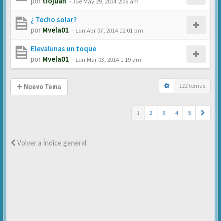
por
tiojuan
-
Jue May 29, 2014 2:06 am
¿ Techo solar?
por
Mvela01
-
Lun Abr 07, 2014 12:01 pm
Elevalunas un toque
por
Mvela01
-
Lun Mar 03, 2014 1:19 am
122 temas
Nuevo Tema
1
2
3
4
5
Volver a Índice general