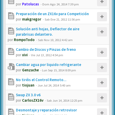
por
Patolucas
-
Dom Ago 24, 2014 7:39 pm
Preparación de un ZX16v para Competición
por
makgregor
-
Sab Ene 21, 2012 11:56 pm
Solución anti hojas, Deflector de aire
parabrisas delantero.
por
RompoTodo
-
Sab Nov 10, 2012 4:42 am
Cambio de Discos y Pinzas de freno
por
xivi
-
Vie Jul 13, 2012 4:54 pm
Cambiar agua por liquido refrigerante
por
Genzache
-
Lun Sep 15, 2014 8:09 pm
No tiréis el Control Remoto...
por
tiojuan
-
Jue Jul 24, 2014 5:40 am
Swap ZX 3.0 v6
por
CarlosZX16v
-
Sab Jun 14, 2014 12:25 pm
Desmontaje y reparación retrovisor