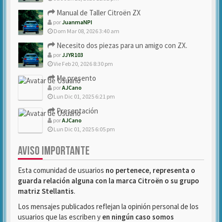
Manual de Taller Citroën ZX
por
JuanmaNPI
Dom Mar 08, 2026 3:40 am
Necesito dos piezas para un amigo con ZX.
por
JJYR103
Vie Feb 20, 2026 8:30 pm
Me presento
por
AJCano
Lun Dic 01, 2025 6:21 pm
Presentación
por
AJCano
Lun Dic 01, 2025 6:05 pm
AVISO IMPORTANTE
Esta comunidad de usuarios
no pertenece, representa o
guarda relación alguna con la marca Citroën o su grupo
matriz Stellantis
.
Los mensajes publicados reflejan la opinión personal de los
usuarios que las escriben y
en ningún caso somos