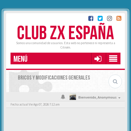
CLUB ZX ESPAÑA
Somos una comunidad de usuarios. Esta web no pertenece ni representa a
Citroën.
MENÚ
BRICOS Y MODIFICACIONES GENERALES
Bienvenido,
Anonymous
Fecha actual Vie Ago 07, 2026 7:12 am