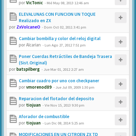
por
VicTonic
-
Mié May 08, 2013 12:46 am
ELEVALUNAS CON FUNCION UN TOQUE
Realizado en ZX
por
ZxVolcaneO
-
Dom Oct 02, 2011 3:41 pm
Cambiar bombilla y color del reloj digital
por
Alcarian
-
Lun Ago 27, 2012 7:51 pm
Poner Cuerdas Retráctiles de Bandeja Trasera
(Sist.Original)
por
batspilberg
-
Jue Mar 01, 2012 2:27 am
Cambiar cuadro por uno con checkpaner
por
vmorenod89
-
Jue Jul 09, 2009 1:30 pm
Reparacion del flotador del deposito
por
tiojuan
-
Vie Nov 15, 2013 9:30 pm
Aforador de combustible
por
tiojuan
-
Lun Dic 08, 2014 5:25 am
MODIFICACIONES EN UN CITROEN ZX TD