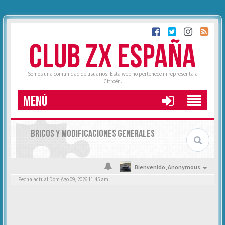
CLUB ZX ESPAÑA
Somos una comunidad de usuarios. Esta web no pertenece ni representa a
Citroën.
MENÚ
BRICOS Y MODIFICACIONES GENERALES
Bienvenido,
Anonymous
Fecha actual Dom Ago 09, 2026 11:45 am