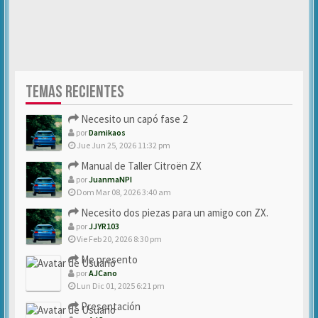
TEMAS RECIENTES
Necesito un capó fase 2
por
Damikaos
Jue Jun 25, 2026 11:32 pm
Manual de Taller Citroën ZX
por
JuanmaNPI
Dom Mar 08, 2026 3:40 am
Necesito dos piezas para un amigo con ZX.
por
JJYR103
Vie Feb 20, 2026 8:30 pm
Me presento
por
AJCano
Lun Dic 01, 2025 6:21 pm
Presentación