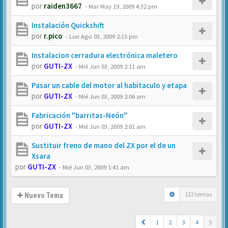
por
raiden3667
-
Mar May 19, 2009 4:32 pm
Instalación Quickshift
por
r.pico
-
Lun Ago 03, 2009 2:15 pm
Instalacion cerradura electrónica maletero
por
GUTI-ZX
-
Mié Jun 03, 2009 2:11 am
Pasar un cable del motor al habitaculo y etapa
por
GUTI-ZX
-
Mié Jun 03, 2009 2:06 am
Fabricación "barritas-Neón"
por
GUTI-ZX
-
Mié Jun 03, 2009 2:01 am
Sustituir freno de mano del ZX por el de un
Xsara
por
GUTI-ZX
-
Mié Jun 03, 2009 1:41 am
122 temas
Nuevo Tema
1
2
3
4
5