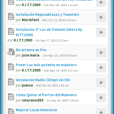
por
K.I.T.T.2000
-
Sab Nov 06, 2010 1:11 pm
Instalación Reposabrazos y Tweeters
por
Marckfast
-
Mar Oct 12, 2010 3:16 pm
Instalacion 3ª Luz de frenado (ahora by
KITT2000)
por
K.I.T.T.2000
-
Vie Sep 17, 2010 2:52 pm
No arranca en frio.
por
jose maria
-
Jue Ago 19, 2010 8:56 pm
Poner Luz más potente en maletero
por
K.I.T.T.2000
-
Sab Ago 14, 2010 2:17 pm
Instalacion Radio CDmp3 sin ISO
por
juanca
-
Mié Feb 24, 2010 2:40 am
Cómo Quitar el Porton del Maletero
por
vmorenod89
-
Vie Sep 04, 2009 7:29 pm
Mejorar Luces Interiores