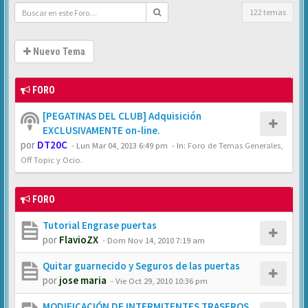
122 temas
Nuevo Tema
FORO
[PEGATINAS DEL CLUB] Adquisición
EXCLUSIVAMENTE on-line.
por
DT20C
-
Lun Mar 04, 2013 6:49 pm
- In:
Foro de Temas Generales,
Off Topic y Ocio.
FORO
Tutorial Engrase puertas
por
FlavioZX
-
Dom Nov 14, 2010 7:19 am
Quitar guarnecido y Seguros de las puertas
por
jose maria
-
Vie Oct 29, 2010 10:36 pm
MODIFICACIÓN DE INTERMITENTES TRASEROS