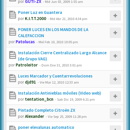
por
GUTI-ZX
-
Mié Jun 03, 2009 1:55 am
Poner Luz en Guantera
por
K.I.T.T.2000
-
Mié Abr 21, 2010 4:34 pm
PONER LUCES EN LOS MANDOS DE LA
CALEFACCION
por
Patolucas
-
Mié Feb 10, 2010 10:05 pm
Instalación Cierre Centralizado Largo Alcance
(de Grupo VAG)
por
Patroleitor
-
Dom Ene 31, 2010 3:01 pm
Luces Marcador y Cuentarrevoluciones
por
djd91
-
Vie Mar 12, 2010 12:33 am
Instalación Antinieblas móviles (Video web)
por
tentation_bcn
-
Sab Dic 19, 2009 6:21 pm
Pintado Completo Citroën ZX
por
Alexander
-
Vie Sep 25, 2009 11:28 pm
poner elevalunas automatico