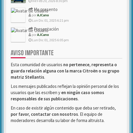
Vie Feb 20, 2026 8:30 pm
Me presento
por
AJCano
Lun Dic 01, 2025 6:21 pm
Presentación
por
AJCano
Lun Dic 01, 2025 6:05 pm
AVISO IMPORTANTE
Esta comunidad de usuarios
no pertenece, representa o
guarda relación alguna con la marca Citroën o su grupo
matriz Stellantis
.
Los mensajes publicados reflejan la opinión personal de los
usuarios que las escriben y
en ningún caso somos
responsables de sus publicaciones
.
En caso de existir algún contenido que deba ser retirado,
por favor, contactar con nosotros
. El equipo de
moderadores desarrolla su labor de forma altruista.