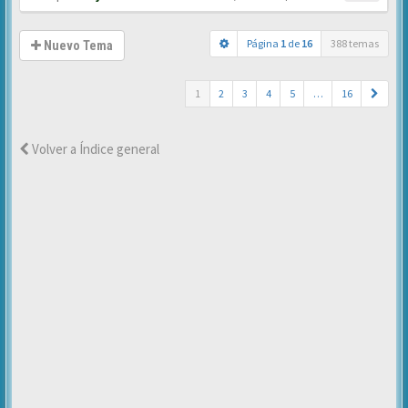
Página
1
de
16
388 temas
Nuevo Tema
1
2
3
4
5
…
16
Volver a Índice general