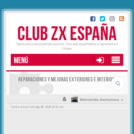
CLUB ZX ESPAÑA
Somos una comunidad de usuarios. Esta web no pertenece ni representa a
Citroën.
MENÚ
REPARACIONES Y MEJORAS EXTERIORES E INTERIORES
Bienvenido,
Anonymous
Fecha actual Sab Ago 08, 2026 10:21 am