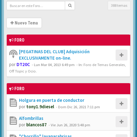
388 temas
Nuevo Tema
FORO
[PEGATINAS DEL CLUB] Adquisición
EXCLUSIVAMENTE on-line.
por
DT20C
-
Lun Mar 04, 2013 6:49 pm
- In:
Foro de Temas Generales,
Off Topic y Ocio.
FORO
Holgura en puerta de conductor
por
tony1.9diesel
-
Dom Dic 26, 2021 7:11 pm
Alfombrillas
por
blancos87
-
Vie Jun 26, 2020 5:48 pm
"Chorrillo" lavaparabrisas.