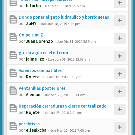
por
biturbo
-
Mar Mar 16, 2021 9:15 pm
Donde poner el gato hidraulico y borriquetas
por
ZaNY
-
Mar Jun 18, 2019 3:46 pm
Golpe a mi Z
por
Juan Lorenzo
-
Jue Dic 31, 2020 5:39 pm
gotea agua en el interior
por
jaime_zx
-
Lun Jun 01, 2015 12:57 am
Asientos compatibles
por
Rojete
-
Vie Abr 19, 2019 1:10 pm
Ventanillas posteriores
por
Aleman
-
Jue Sep 20, 2018 11:41 am
Reparación cerraduras y cierre centralizado
por
Rojete
-
Lun Jul 23, 2018 2:01 pm
parabrisas
por
elfenixcba
-
Jue Mar 16, 2017 7:08 pm