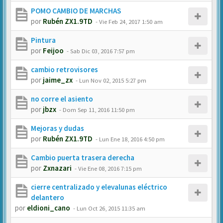
POMO CAMBIO DE MARCHAS
por
Rubén ZX1.9TD
-
Vie Feb 24, 2017 1:50 am
Pintura
por
Feijoo
-
Sab Dic 03, 2016 7:57 pm
cambio retrovisores
por
jaime_zx
-
Lun Nov 02, 2015 5:27 pm
no corre el asiento
por
jbzx
-
Dom Sep 11, 2016 11:50 pm
Mejoras y dudas
por
Rubén ZX1.9TD
-
Lun Ene 18, 2016 4:50 pm
Cambio puerta trasera derecha
por
Zxnazari
-
Vie Ene 08, 2016 7:15 pm
cierre centralizado y elevalunas eléctrico
delantero
por
eldioni_cano
-
Lun Oct 26, 2015 11:35 am