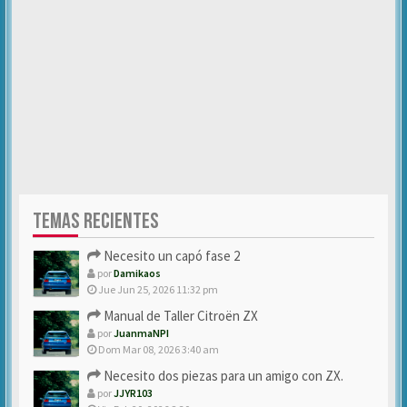
TEMAS RECIENTES
Necesito un capó fase 2
por
Damikaos
Jue Jun 25, 2026 11:32 pm
Manual de Taller Citroën ZX
por
JuanmaNPI
Dom Mar 08, 2026 3:40 am
Necesito dos piezas para un amigo con ZX.
por
JJYR103