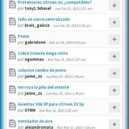
Pretensores citroen zx; ¿compatibles?
por
tony1.9diesel
-
Jue Oct 15, 2015 1:57 am
fallo en cierre centralizado
por
brais_galicia
-
Jue Feb 20, 2014 5:26 am
Pomo
por
gabrielone
-
Mié Jul 08, 2009 9:34 pm
Cubre Volante mega cutre
por
ngominao
-
Mar Sep 23, 2014 1:07 am
solucion cambio de pomo
por
jaime_zx
-
Jue May 07, 2015 1:49 pm
me roza la piña del volante
por
jaime_zx
-
Jue May 07, 2015 1:28 pm
Asientos 306 3P para citroen ZX 5p
por
XTRM
-
Sab Mar 21, 2015 1:03 am
Ventilador de aire
por
alejandromata
-
Mar Mar 17, 2015 7:26 pm