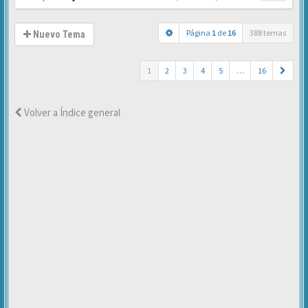
Página
1
de
16
388 temas
Nuevo Tema
1
2
3
4
5
…
16
Volver a Índice general