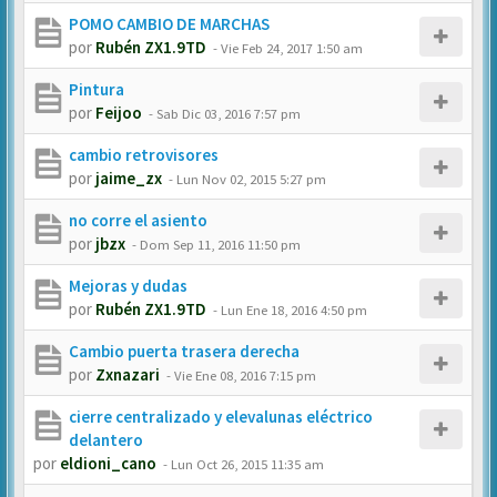
POMO CAMBIO DE MARCHAS
por
Rubén ZX1.9TD
-
Vie Feb 24, 2017 1:50 am
Pintura
por
Feijoo
-
Sab Dic 03, 2016 7:57 pm
cambio retrovisores
por
jaime_zx
-
Lun Nov 02, 2015 5:27 pm
no corre el asiento
por
jbzx
-
Dom Sep 11, 2016 11:50 pm
Mejoras y dudas
por
Rubén ZX1.9TD
-
Lun Ene 18, 2016 4:50 pm
Cambio puerta trasera derecha
por
Zxnazari
-
Vie Ene 08, 2016 7:15 pm
cierre centralizado y elevalunas eléctrico
delantero
por
eldioni_cano
-
Lun Oct 26, 2015 11:35 am