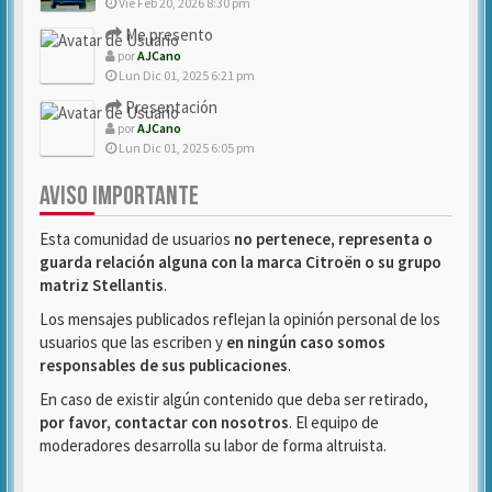
Vie Feb 20, 2026 8:30 pm
Me presento
por
AJCano
Lun Dic 01, 2025 6:21 pm
Presentación
por
AJCano
Lun Dic 01, 2025 6:05 pm
AVISO IMPORTANTE
Esta comunidad de usuarios
no pertenece, representa o
guarda relación alguna con la marca Citroën o su grupo
matriz Stellantis
.
Los mensajes publicados reflejan la opinión personal de los
usuarios que las escriben y
en ningún caso somos
responsables de sus publicaciones
.
En caso de existir algún contenido que deba ser retirado,
por favor, contactar con nosotros
. El equipo de
moderadores desarrolla su labor de forma altruista.