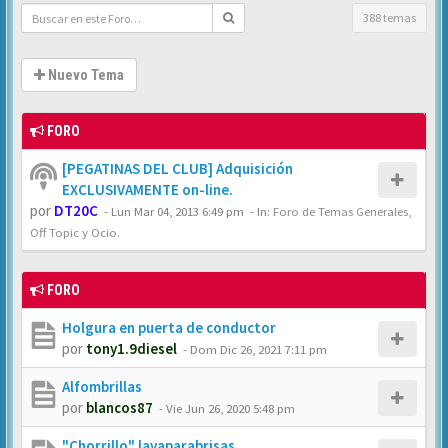
388 temas
Nuevo Tema
FORO
[PEGATINAS DEL CLUB] Adquisición
EXCLUSIVAMENTE on-line.
por
DT20C
-
Lun Mar 04, 2013 6:49 pm
- In:
Foro de Temas Generales,
Off Topic y Ocio.
FORO
Holgura en puerta de conductor
por
tony1.9diesel
-
Dom Dic 26, 2021 7:11 pm
Alfombrillas
por
blancos87
-
Vie Jun 26, 2020 5:48 pm
"Chorrillo" lavaparabrisas.