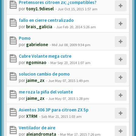
Pretensores citroen zx; ¿compatibles?
por
tony1.9diesel
-
Jue Oct 15, 2015 1:57 am
fallo en cierre centralizado
por
brais_galicia
-
Jue Feb 20, 2014 5:26 am
Pomo
por
gabrielone
-
Mié Jul 08, 2009 9:34 pm
Cubre Volante mega cutre
por
ngominao
-
Mar Sep 23, 2014 1:07 am
solucion cambio de pomo
por
jaime_zx
-
Jue May 07, 2015 1:49 pm
me roza la piña del volante
por
jaime_zx
-
Jue May 07, 2015 1:28 pm
Asientos 306 3P para citroen ZX 5p
por
XTRM
-
Sab Mar 21, 2015 1:03 am
Ventilador de aire
por
alejandromata
-
Mar Mar 17, 2015 7:26 pm