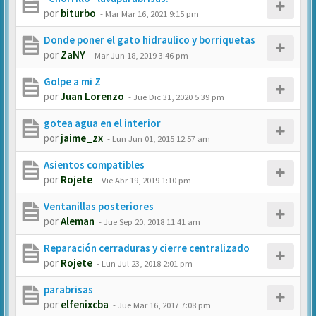
por
biturbo
-
Mar Mar 16, 2021 9:15 pm
Donde poner el gato hidraulico y borriquetas
por
ZaNY
-
Mar Jun 18, 2019 3:46 pm
Golpe a mi Z
por
Juan Lorenzo
-
Jue Dic 31, 2020 5:39 pm
gotea agua en el interior
por
jaime_zx
-
Lun Jun 01, 2015 12:57 am
Asientos compatibles
por
Rojete
-
Vie Abr 19, 2019 1:10 pm
Ventanillas posteriores
por
Aleman
-
Jue Sep 20, 2018 11:41 am
Reparación cerraduras y cierre centralizado
por
Rojete
-
Lun Jul 23, 2018 2:01 pm
parabrisas
por
elfenixcba
-
Jue Mar 16, 2017 7:08 pm