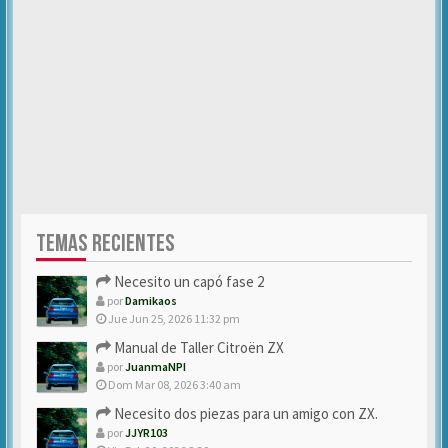
TEMAS RECIENTES
Necesito un capó fase 2
por
Damikaos
Jue Jun 25, 2026 11:32 pm
Manual de Taller Citroën ZX
por
JuanmaNPI
Dom Mar 08, 2026 3:40 am
Necesito dos piezas para un amigo con ZX.
por
JJYR103