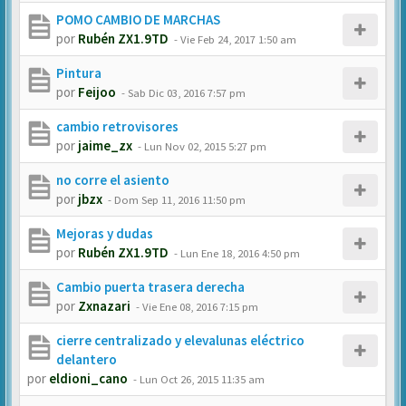
POMO CAMBIO DE MARCHAS
por
Rubén ZX1.9TD
-
Vie Feb 24, 2017 1:50 am
Pintura
por
Feijoo
-
Sab Dic 03, 2016 7:57 pm
cambio retrovisores
por
jaime_zx
-
Lun Nov 02, 2015 5:27 pm
no corre el asiento
por
jbzx
-
Dom Sep 11, 2016 11:50 pm
Mejoras y dudas
por
Rubén ZX1.9TD
-
Lun Ene 18, 2016 4:50 pm
Cambio puerta trasera derecha
por
Zxnazari
-
Vie Ene 08, 2016 7:15 pm
cierre centralizado y elevalunas eléctrico
delantero
por
eldioni_cano
-
Lun Oct 26, 2015 11:35 am