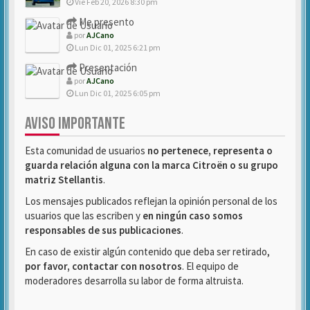
Vie Feb 20, 2026 8:30 pm
Me presento
por
AJCano
Lun Dic 01, 2025 6:21 pm
Presentación
por
AJCano
Lun Dic 01, 2025 6:05 pm
AVISO IMPORTANTE
Esta comunidad de usuarios
no pertenece, representa o
guarda relación alguna con la marca Citroën o su grupo
matriz Stellantis
.
Los mensajes publicados reflejan la opinión personal de los
usuarios que las escriben y
en ningún caso somos
responsables de sus publicaciones
.
En caso de existir algún contenido que deba ser retirado,
por favor, contactar con nosotros
. El equipo de
moderadores desarrolla su labor de forma altruista.