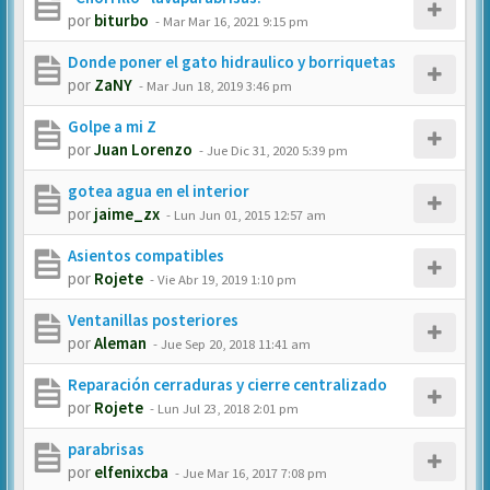
por
biturbo
-
Mar Mar 16, 2021 9:15 pm
Donde poner el gato hidraulico y borriquetas
por
ZaNY
-
Mar Jun 18, 2019 3:46 pm
Golpe a mi Z
por
Juan Lorenzo
-
Jue Dic 31, 2020 5:39 pm
gotea agua en el interior
por
jaime_zx
-
Lun Jun 01, 2015 12:57 am
Asientos compatibles
por
Rojete
-
Vie Abr 19, 2019 1:10 pm
Ventanillas posteriores
por
Aleman
-
Jue Sep 20, 2018 11:41 am
Reparación cerraduras y cierre centralizado
por
Rojete
-
Lun Jul 23, 2018 2:01 pm
parabrisas
por
elfenixcba
-
Jue Mar 16, 2017 7:08 pm