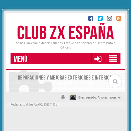
CLUB ZX ESPAÑA
Somos una comunidad de usuarios. Esta web no pertenece ni representa a
Citroën.
MENÚ
REPARACIONES Y MEJORAS EXTERIORES E INTERIORES
Bienvenido,
Anonymous
Fecha actual Jue Ago 06, 2026 7:35 am