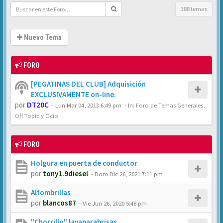
388 temas
Nuevo Tema
FORO
[PEGATINAS DEL CLUB] Adquisición
EXCLUSIVAMENTE on-line.
por
DT20C
-
Lun Mar 04, 2013 6:49 pm
- In:
Foro de Temas Generales,
Off Topic y Ocio.
FORO
Holgura en puerta de conductor
por
tony1.9diesel
-
Dom Dic 26, 2021 7:11 pm
Alfombrillas
por
blancos87
-
Vie Jun 26, 2020 5:48 pm
"Chorrillo" lavaparabrisas.