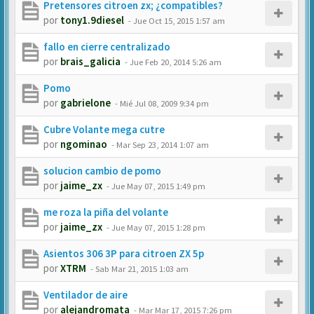
Pretensores citroen zx; ¿compatibles?
por
tony1.9diesel
-
Jue Oct 15, 2015 1:57 am
fallo en cierre centralizado
por
brais_galicia
-
Jue Feb 20, 2014 5:26 am
Pomo
por
gabrielone
-
Mié Jul 08, 2009 9:34 pm
Cubre Volante mega cutre
por
ngominao
-
Mar Sep 23, 2014 1:07 am
solucion cambio de pomo
por
jaime_zx
-
Jue May 07, 2015 1:49 pm
me roza la piña del volante
por
jaime_zx
-
Jue May 07, 2015 1:28 pm
Asientos 306 3P para citroen ZX 5p
por
XTRM
-
Sab Mar 21, 2015 1:03 am
Ventilador de aire
por
alejandromata
-
Mar Mar 17, 2015 7:26 pm