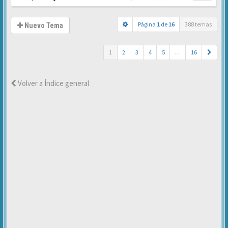
Página
1
de
16
388 temas
Nuevo Tema
1
2
3
4
5
…
16
Volver a Índice general