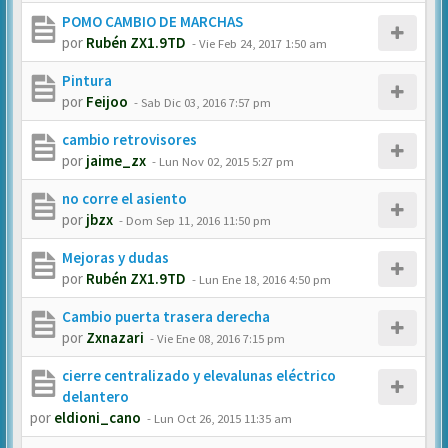
POMO CAMBIO DE MARCHAS
por
Rubén ZX1.9TD
-
Vie Feb 24, 2017 1:50 am
Pintura
por
Feijoo
-
Sab Dic 03, 2016 7:57 pm
cambio retrovisores
por
jaime_zx
-
Lun Nov 02, 2015 5:27 pm
no corre el asiento
por
jbzx
-
Dom Sep 11, 2016 11:50 pm
Mejoras y dudas
por
Rubén ZX1.9TD
-
Lun Ene 18, 2016 4:50 pm
Cambio puerta trasera derecha
por
Zxnazari
-
Vie Ene 08, 2016 7:15 pm
cierre centralizado y elevalunas eléctrico
delantero
por
eldioni_cano
-
Lun Oct 26, 2015 11:35 am