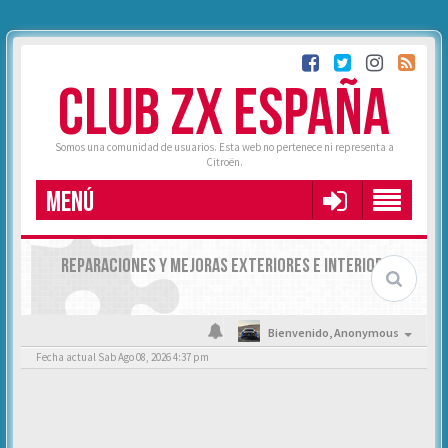
CLUB ZX ESPAÑA
Somos una comunidad de usuarios. Esta web no pertenece ni representa a
Citroën.
MENÚ
REPARACIONES Y MEJORAS EXTERIORES E INTERIORES
Bienvenido,
Anonymous
Fecha actual Sab Ago 08, 2026 4:37 pm