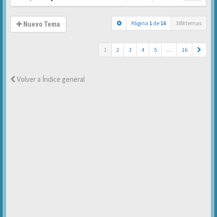
Página
1
de
16
388 temas
Nuevo Tema
1
2
3
4
5
…
16
Volver a Índice general