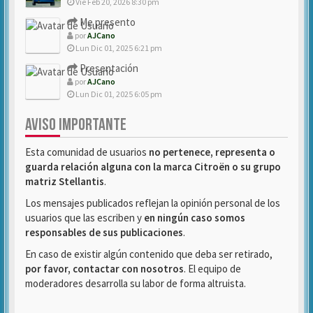
Vie Feb 20, 2026 8:30 pm
Me presento
por
AJCano
Lun Dic 01, 2025 6:21 pm
Presentación
por
AJCano
Lun Dic 01, 2025 6:05 pm
AVISO IMPORTANTE
Esta comunidad de usuarios
no pertenece, representa o
guarda relación alguna con la marca Citroën o su grupo
matriz Stellantis
.
Los mensajes publicados reflejan la opinión personal de los
usuarios que las escriben y
en ningún caso somos
responsables de sus publicaciones
.
En caso de existir algún contenido que deba ser retirado,
por favor, contactar con nosotros
. El equipo de
moderadores desarrolla su labor de forma altruista.