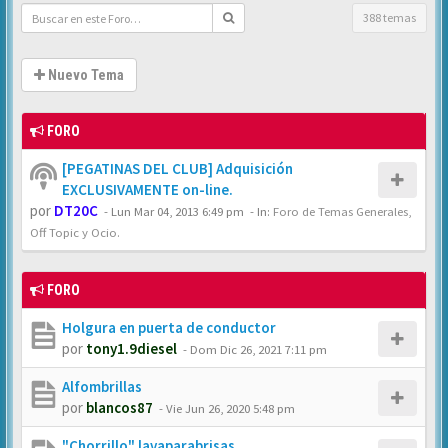
388 temas
Nuevo Tema
FORO
[PEGATINAS DEL CLUB] Adquisición
EXCLUSIVAMENTE on-line.
por
DT20C
-
Lun Mar 04, 2013 6:49 pm
- In:
Foro de Temas Generales,
Off Topic y Ocio.
FORO
Holgura en puerta de conductor
por
tony1.9diesel
-
Dom Dic 26, 2021 7:11 pm
Alfombrillas
por
blancos87
-
Vie Jun 26, 2020 5:48 pm
"Chorrillo" lavaparabrisas.