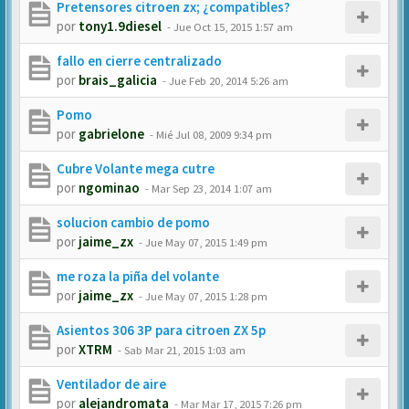
Pretensores citroen zx; ¿compatibles?
por
tony1.9diesel
-
Jue Oct 15, 2015 1:57 am
fallo en cierre centralizado
por
brais_galicia
-
Jue Feb 20, 2014 5:26 am
Pomo
por
gabrielone
-
Mié Jul 08, 2009 9:34 pm
Cubre Volante mega cutre
por
ngominao
-
Mar Sep 23, 2014 1:07 am
solucion cambio de pomo
por
jaime_zx
-
Jue May 07, 2015 1:49 pm
me roza la piña del volante
por
jaime_zx
-
Jue May 07, 2015 1:28 pm
Asientos 306 3P para citroen ZX 5p
por
XTRM
-
Sab Mar 21, 2015 1:03 am
Ventilador de aire
por
alejandromata
-
Mar Mar 17, 2015 7:26 pm