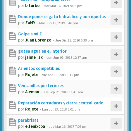
por
biturbo
-
Mar Mar 16, 2021 9:15 pm
Donde poner el gato hidraulico y borriquetas
por
ZaNY
-
Mar Jun 18, 2019 3:46 pm
Golpe a mi Z
por
Juan Lorenzo
-
Jue Dic 31, 2020 5:39 pm
gotea agua en el interior
por
jaime_zx
-
Lun Jun 01, 2015 12:57 am
Asientos compatibles
por
Rojete
-
Vie Abr 19, 2019 1:10 pm
Ventanillas posteriores
por
Aleman
-
Jue Sep 20, 2018 11:41 am
Reparación cerraduras y cierre centralizado
por
Rojete
-
Lun Jul 23, 2018 2:01 pm
parabrisas
por
elfenixcba
-
Jue Mar 16, 2017 7:08 pm