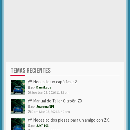
TEMAS RECIENTES
Necesito un capó fase 2
por
Damikaos
Jue Jun 25, 2026 11:32 pm
Manual de Taller Citroën ZX
por
JuanmaNPI
Dom Mar 08, 2026 3:40 am
Necesito dos piezas para un amigo con ZX.
por
JJYR103