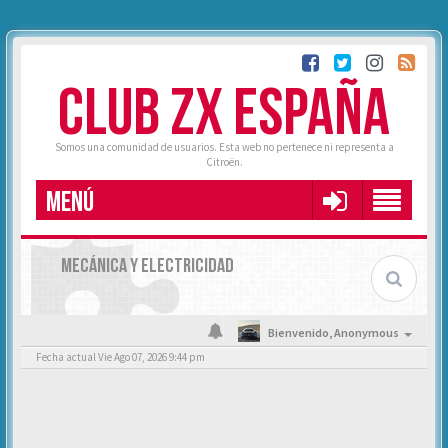
CLUB ZX ESPAÑA
Somos una comunidad de usuarios. Esta web no pertenece ni representa a
Citroën.
MENÚ
MECÁNICA Y ELECTRICIDAD
Bienvenido,
Anonymous
Fecha actual Vie Ago 07, 2026 9:44 pm