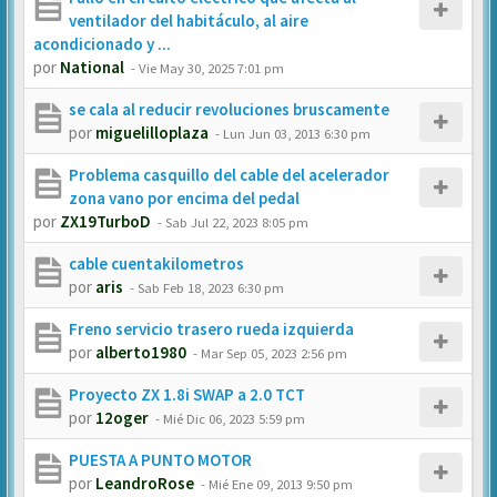
ventilador del habitáculo, al aire
acondicionado y ...
por
National
-
Vie May 30, 2025 7:01 pm
se cala al reducir revoluciones bruscamente
por
miguelilloplaza
-
Lun Jun 03, 2013 6:30 pm
Problema casquillo del cable del acelerador
zona vano por encima del pedal
por
ZX19TurboD
-
Sab Jul 22, 2023 8:05 pm
cable cuentakilometros
por
aris
-
Sab Feb 18, 2023 6:30 pm
Freno servicio trasero rueda izquierda
por
alberto1980
-
Mar Sep 05, 2023 2:56 pm
Proyecto ZX 1.8i SWAP a 2.0 TCT
por
12oger
-
Mié Dic 06, 2023 5:59 pm
PUESTA A PUNTO MOTOR
por
LeandroRose
-
Mié Ene 09, 2013 9:50 pm