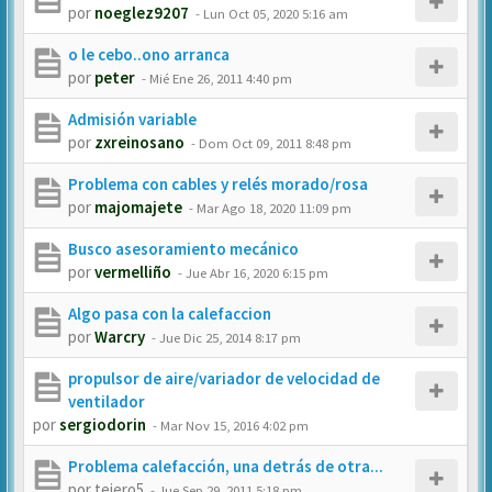
por
noeglez9207
-
Lun Oct 05, 2020 5:16 am
o le cebo..ono arranca
por
peter
-
Mié Ene 26, 2011 4:40 pm
Admisión variable
por
zxreinosano
-
Dom Oct 09, 2011 8:48 pm
Problema con cables y relés morado/rosa
por
majomajete
-
Mar Ago 18, 2020 11:09 pm
Busco asesoramiento mecánico
por
vermelliño
-
Jue Abr 16, 2020 6:15 pm
Algo pasa con la calefaccion
por
Warcry
-
Jue Dic 25, 2014 8:17 pm
propulsor de aire/variador de velocidad de
ventilador
por
sergiodorin
-
Mar Nov 15, 2016 4:02 pm
Problema calefacción, una detrás de otra...
por
tejero5
-
Jue Sep 29, 2011 5:18 pm