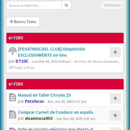
1505 temas
Nuevo Tema
FORO
[PEGATINAS DEL CLUB] Adquisición
EXCLUSIVAMENTE on-line.
por
DT20C
-
Lun Mar 04, 2013 6:49 pm
- In:
Foro de Temas Generales,
Off Topic y Ocio.
FORO
Manual de Taller Citroën ZX
por
Patolucas
-
Mar Jun 09, 2009 3:17 pm
Comprar Carnet de Conducir en españa
por
elsaninosa950
-
Sab Nov 08, 2025 3:05 am
Fallo en circuito eléctrico que afecta al