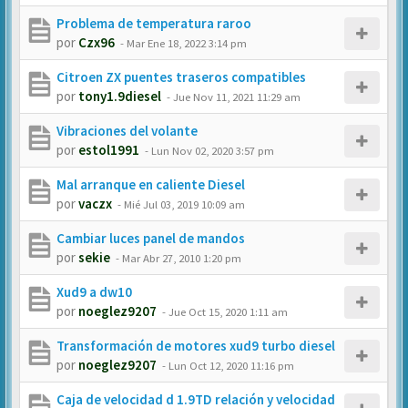
Problema de temperatura raroo
por
Czx96
-
Mar Ene 18, 2022 3:14 pm
Citroen ZX puentes traseros compatibles
por
tony1.9diesel
-
Jue Nov 11, 2021 11:29 am
Vibraciones del volante
por
estol1991
-
Lun Nov 02, 2020 3:57 pm
Mal arranque en caliente Diesel
por
vaczx
-
Mié Jul 03, 2019 10:09 am
Cambiar luces panel de mandos
por
sekie
-
Mar Abr 27, 2010 1:20 pm
Xud9 a dw10
por
noeglez9207
-
Jue Oct 15, 2020 1:11 am
Transformación de motores xud9 turbo diesel
por
noeglez9207
-
Lun Oct 12, 2020 11:16 pm
Caja de velocidad d 1.9TD relación y velocidad