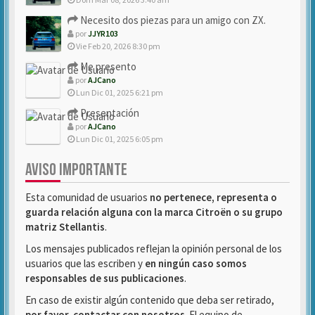
Necesito dos piezas para un amigo con ZX.
por
JJYR103
Vie Feb 20, 2026 8:30 pm
Me presento
por
AJCano
Lun Dic 01, 2025 6:21 pm
Presentación
por
AJCano
Lun Dic 01, 2025 6:05 pm
AVISO IMPORTANTE
Esta comunidad de usuarios
no pertenece, representa o
guarda relación alguna con la marca Citroën o su grupo
matriz Stellantis
.
Los mensajes publicados reflejan la opinión personal de los
usuarios que las escriben y
en ningún caso somos
responsables de sus publicaciones
.
En caso de existir algún contenido que deba ser retirado,
por favor, contactar con nosotros
. El equipo de