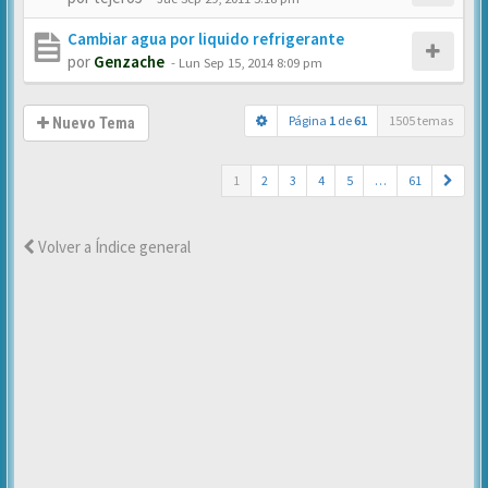
Cambiar agua por liquido refrigerante
por
Genzache
-
Lun Sep 15, 2014 8:09 pm
Página
1
de
61
1505 temas
Nuevo Tema
1
2
3
4
5
…
61
Volver a Índice general