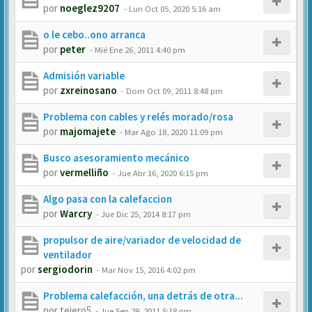
por
noeglez9207
-
Lun Oct 05, 2020 5:16 am
o le cebo..ono arranca
por
peter
-
Mié Ene 26, 2011 4:40 pm
Admisión variable
por
zxreinosano
-
Dom Oct 09, 2011 8:48 pm
Problema con cables y relés morado/rosa
por
majomajete
-
Mar Ago 18, 2020 11:09 pm
Busco asesoramiento mecánico
por
vermelliño
-
Jue Abr 16, 2020 6:15 pm
Algo pasa con la calefaccion
por
Warcry
-
Jue Dic 25, 2014 8:17 pm
propulsor de aire/variador de velocidad de
ventilador
por
sergiodorin
-
Mar Nov 15, 2016 4:02 pm
Problema calefacción, una detrás de otra...
por
tejero5
-
Jue Sep 29, 2011 5:18 pm