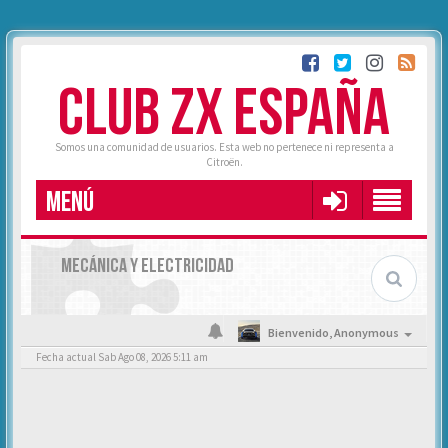
CLUB ZX ESPAÑA
Somos una comunidad de usuarios. Esta web no pertenece ni representa a
Citroën.
MENÚ
MECÁNICA Y ELECTRICIDAD
Bienvenido,
Anonymous
Fecha actual Sab Ago 08, 2026 5:11 am