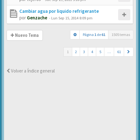
Cambiar agua por liquido refrigerante
por
Genzache
-
Lun Sep 15, 2014 8:09 pm
Página
1
de
61
1505 temas
Nuevo Tema
1
2
3
4
5
…
61
Volver a Índice general