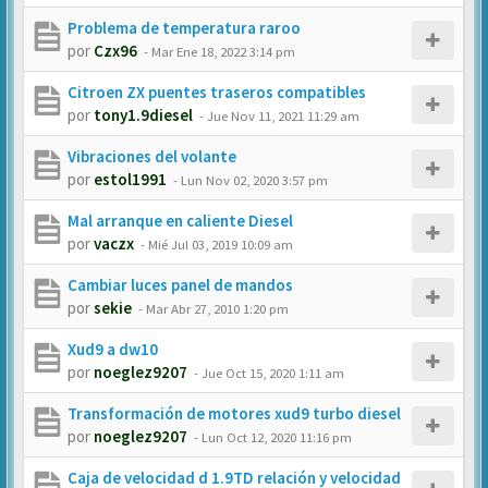
Problema de temperatura raroo
por
Czx96
-
Mar Ene 18, 2022 3:14 pm
Citroen ZX puentes traseros compatibles
por
tony1.9diesel
-
Jue Nov 11, 2021 11:29 am
Vibraciones del volante
por
estol1991
-
Lun Nov 02, 2020 3:57 pm
Mal arranque en caliente Diesel
por
vaczx
-
Mié Jul 03, 2019 10:09 am
Cambiar luces panel de mandos
por
sekie
-
Mar Abr 27, 2010 1:20 pm
Xud9 a dw10
por
noeglez9207
-
Jue Oct 15, 2020 1:11 am
Transformación de motores xud9 turbo diesel
por
noeglez9207
-
Lun Oct 12, 2020 11:16 pm
Caja de velocidad d 1.9TD relación y velocidad