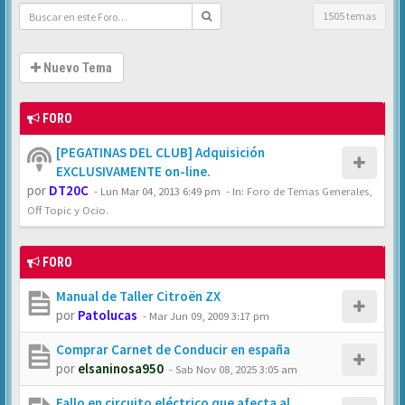
1505 temas
Nuevo Tema
FORO
[PEGATINAS DEL CLUB] Adquisición
EXCLUSIVAMENTE on-line.
por
DT20C
-
Lun Mar 04, 2013 6:49 pm
- In:
Foro de Temas Generales,
Off Topic y Ocio.
FORO
Manual de Taller Citroën ZX
por
Patolucas
-
Mar Jun 09, 2009 3:17 pm
Comprar Carnet de Conducir en españa
por
elsaninosa950
-
Sab Nov 08, 2025 3:05 am
Fallo en circuito eléctrico que afecta al