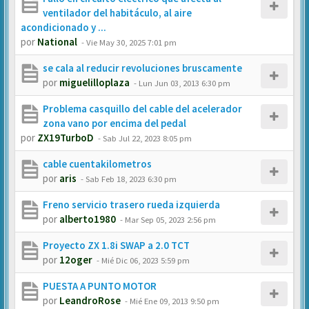
ventilador del habitáculo, al aire
acondicionado y ...
por
National
-
Vie May 30, 2025 7:01 pm
se cala al reducir revoluciones bruscamente
por
miguelilloplaza
-
Lun Jun 03, 2013 6:30 pm
Problema casquillo del cable del acelerador
zona vano por encima del pedal
por
ZX19TurboD
-
Sab Jul 22, 2023 8:05 pm
cable cuentakilometros
por
aris
-
Sab Feb 18, 2023 6:30 pm
Freno servicio trasero rueda izquierda
por
alberto1980
-
Mar Sep 05, 2023 2:56 pm
Proyecto ZX 1.8i SWAP a 2.0 TCT
por
12oger
-
Mié Dic 06, 2023 5:59 pm
PUESTA A PUNTO MOTOR
por
LeandroRose
-
Mié Ene 09, 2013 9:50 pm