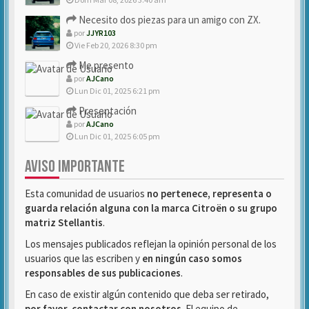
Necesito dos piezas para un amigo con ZX.
por
JJYR103
Vie Feb 20, 2026 8:30 pm
Me presento
por
AJCano
Lun Dic 01, 2025 6:21 pm
Presentación
por
AJCano
Lun Dic 01, 2025 6:05 pm
AVISO IMPORTANTE
Esta comunidad de usuarios
no pertenece, representa o
guarda relación alguna con la marca Citroën o su grupo
matriz Stellantis
.
Los mensajes publicados reflejan la opinión personal de los
usuarios que las escriben y
en ningún caso somos
responsables de sus publicaciones
.
En caso de existir algún contenido que deba ser retirado,
por favor, contactar con nosotros
. El equipo de