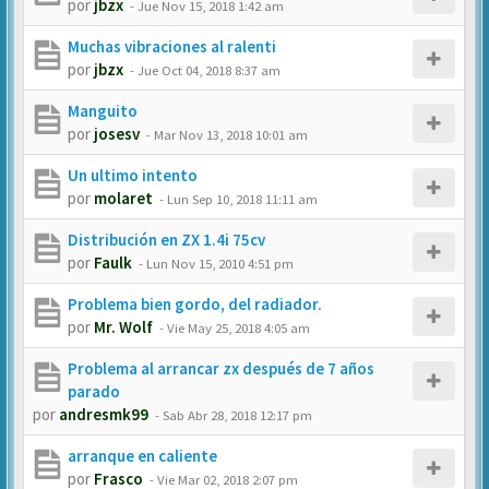
por
jbzx
-
Jue Nov 15, 2018 1:42 am
Muchas vibraciones al ralenti
por
jbzx
-
Jue Oct 04, 2018 8:37 am
Manguito
por
josesv
-
Mar Nov 13, 2018 10:01 am
Un ultimo intento
por
molaret
-
Lun Sep 10, 2018 11:11 am
Distribución en ZX 1.4i 75cv
por
Faulk
-
Lun Nov 15, 2010 4:51 pm
Problema bien gordo, del radiador.
por
Mr. Wolf
-
Vie May 25, 2018 4:05 am
Problema al arrancar zx después de 7 años
parado
por
andresmk99
-
Sab Abr 28, 2018 12:17 pm
arranque en caliente
por
Frasco
-
Vie Mar 02, 2018 2:07 pm