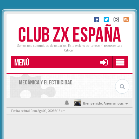
CLUB ZX ESPAÑA
Somos una comunidad de usuarios. Esta web no pertenece ni representa a
Citroën.
MENÚ
MECÁNICA Y ELECTRICIDAD
Bienvenido,
Anonymous
Fecha actual Dom Ago 09, 2026 6:15 am