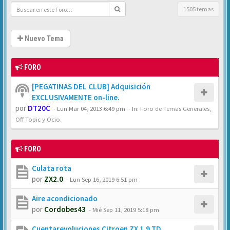
1505 temas
Nuevo Tema
FORO
[PEGATINAS DEL CLUB] Adquisición
EXCLUSIVAMENTE on-line.
por
DT20C
-
Lun Mar 04, 2013 6:49 pm
- In:
Foro de Temas Generales,
Off Topic y Ocio.
FORO
Culata rota
por
ZX2.0
-
Lun Sep 16, 2019 6:51 pm
Aire acondicionado
por
Cordobes43
-
Mié Sep 11, 2019 5:18 pm
Cuentarevoluciones Citroen ZX 1.9 TD