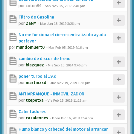
por
coton84
-
Sab Nov 25, 2017 2:40 pm
Filtro de Gasolina
por
ZaNY
-
Mar Jun 18, 2019 3:26 pm
No me funciona el cierre centralizado ayuda
porfavor
por
mundomuert0
-
Mar Feb 05, 2019 4:16 pm
cambio de discos de freno
por
blazquez
-
Mié Sep 10, 2014 9:46 pm
poner turbo al 19.d
por
martinzxd
-
Jue Nov 19, 2009 1:58 pm
ANTIARRANQUE - INMOVILIZADOR
por
txepetxa
-
Vie Feb 15, 2019 11:19 am
Calentadores
por
cazaleones
-
Dom Dic 16, 2018 7:54 pm
Humo blanco y cabeceó del motor al arrancar