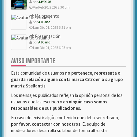
por
JJYR103
Vie Feb 20, 2026 8:30 pm
Me presento
por
AJCano
Lun Dic 01, 2025 6:21 pm
Presentación
por
AJCano
Lun Dic 01, 2025 6:05 pm
AVISO IMPORTANTE
Esta comunidad de usuarios
no pertenece, representa o
guarda relación alguna con la marca Citroën o su grupo
matriz Stellantis
.
Los mensajes publicados reflejan la opinión personal de los
usuarios que las escriben y
en ningún caso somos
responsables de sus publicaciones
.
En caso de existir algún contenido que deba ser retirado,
por favor, contactar con nosotros
. El equipo de
moderadores desarrolla su labor de forma altruista.