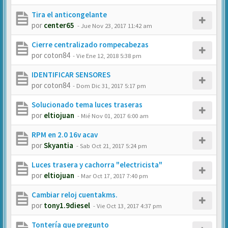
Tira el anticongelante
por
center65
-
Jue Nov 23, 2017 11:42 am
Cierre centralizado rompecabezas
por
coton84
-
Vie Ene 12, 2018 5:38 pm
IDENTIFICAR SENSORES
por
coton84
-
Dom Dic 31, 2017 5:17 pm
Solucionado tema luces traseras
por
eltiojuan
-
Mié Nov 01, 2017 6:00 am
RPM en 2.0 16v acav
por
Skyantia
-
Sab Oct 21, 2017 5:24 pm
Luces trasera y cachorra "electricista"
por
eltiojuan
-
Mar Oct 17, 2017 7:40 pm
Cambiar reloj cuentakms.
por
tony1.9diesel
-
Vie Oct 13, 2017 4:37 pm
Tontería que pregunto