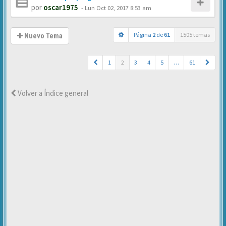
por
oscar1975
-
Lun Oct 02, 2017 8:53 am
Página
2
de
61
1505 temas
Nuevo Tema
1
2
3
4
5
…
61
Volver a Índice general