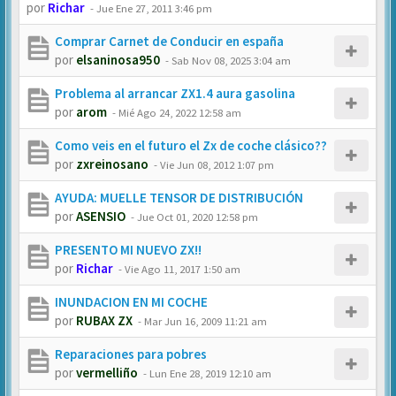
por
Richar
-
Jue Ene 27, 2011 3:46 pm
Comprar Carnet de Conducir en españa
por
elsaninosa950
-
Sab Nov 08, 2025 3:04 am
Problema al arrancar ZX1.4 aura gasolina
por
arom
-
Mié Ago 24, 2022 12:58 am
Como veis en el futuro el Zx de coche clásico??
por
zxreinosano
-
Vie Jun 08, 2012 1:07 pm
AYUDA: MUELLE TENSOR DE DISTRIBUCIÓN
por
ASENSIO
-
Jue Oct 01, 2020 12:58 pm
PRESENTO MI NUEVO ZX!!
por
Richar
-
Vie Ago 11, 2017 1:50 am
INUNDACION EN MI COCHE
por
RUBAX ZX
-
Mar Jun 16, 2009 11:21 am
Reparaciones para pobres
por
vermelliño
-
Lun Ene 28, 2019 12:10 am