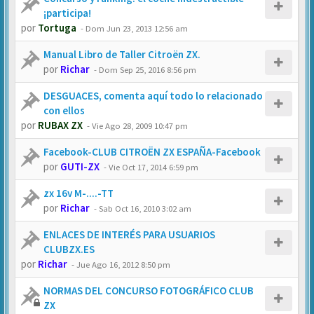
¡participa!
por
Tortuga
-
Dom Jun 23, 2013 12:56 am
Manual Libro de Taller Citroën ZX.
por
Richar
-
Dom Sep 25, 2016 8:56 pm
DESGUACES, comenta aquí todo lo relacionado
con ellos
por
RUBAX ZX
-
Vie Ago 28, 2009 10:47 pm
Facebook-CLUB CITROËN ZX ESPAÑA-Facebook
por
GUTI-ZX
-
Vie Oct 17, 2014 6:59 pm
zx 16v M-....-TT
por
Richar
-
Sab Oct 16, 2010 3:02 am
ENLACES DE INTERÉS PARA USUARIOS
CLUBZX.ES
por
Richar
-
Jue Ago 16, 2012 8:50 pm
NORMAS DEL CONCURSO FOTOGRÁFICO CLUB
ZX