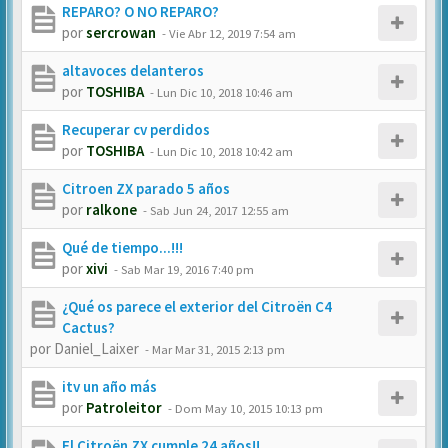
REPARO? O NO REPARO?
por
sercrowan
-
Vie Abr 12, 2019 7:54 am
altavoces delanteros
por
TOSHIBA
-
Lun Dic 10, 2018 10:46 am
Recuperar cv perdidos
por
TOSHIBA
-
Lun Dic 10, 2018 10:42 am
Citroen ZX parado 5 años
por
ralkone
-
Sab Jun 24, 2017 12:55 am
Qué de tiempo...!!!
por
xivi
-
Sab Mar 19, 2016 7:40 pm
¿Qué os parece el exterior del Citroën C4
Cactus?
por
Daniel_Laixer
-
Mar Mar 31, 2015 2:13 pm
itv un año más
por
Patroleitor
-
Dom May 10, 2015 10:13 pm
El Citroën ZX cumple 24 años!!