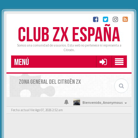
CLUB ZX ESPAÑA
Somos una comunidad de usuarios. Esta web no pertenece ni representa a
Citroën.
MENÚ
ZONA GENERAL DEL CITROËN ZX
Bienvenido,
Anonymous
Fecha actual Vie Ago 07, 2026 2:52 am