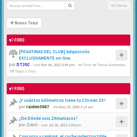
417 temas
Nuevo Tema
FORO
[PEGATINAS DEL CLUB] Adquisición
EXCLUSIVAMENTE on-line.
por
DT20C
-
Lun Mar 04, 2013 6:49 pm
- In:
Foro de Temas Generales,
Off Topic y Ocio.
FORO
¿Y cuántos kilómetros tiene tu Citroën ZX?
por
raiden3667
-
Vie May 29, 2009 3:14 am
¿De Dónde sois ZXmaniacos?
por
Zuleti
-
Lun Jul 26, 2010 2:30 pm
Concurso y ranking: el coche indestructible