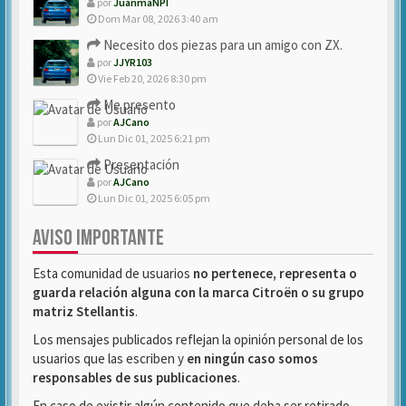
por
JuanmaNPI
Dom Mar 08, 2026 3:40 am
Necesito dos piezas para un amigo con ZX.
por
JJYR103
Vie Feb 20, 2026 8:30 pm
Me presento
por
AJCano
Lun Dic 01, 2025 6:21 pm
Presentación
por
AJCano
Lun Dic 01, 2025 6:05 pm
AVISO IMPORTANTE
Esta comunidad de usuarios
no pertenece, representa o
guarda relación alguna con la marca Citroën o su grupo
matriz Stellantis
.
Los mensajes publicados reflejan la opinión personal de los
usuarios que las escriben y
en ningún caso somos
responsables de sus publicaciones
.
En caso de existir algún contenido que deba ser retirado,