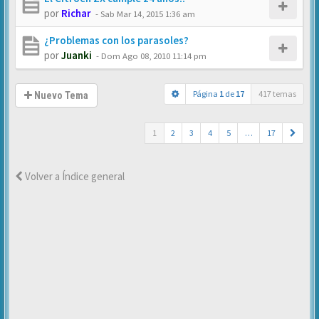
por
Richar
-
Sab Mar 14, 2015 1:36 am
¿Problemas con los parasoles?
por
Juanki
-
Dom Ago 08, 2010 11:14 pm
Página
1
de
17
417 temas
Nuevo Tema
1
2
3
4
5
…
17
Volver a Índice general