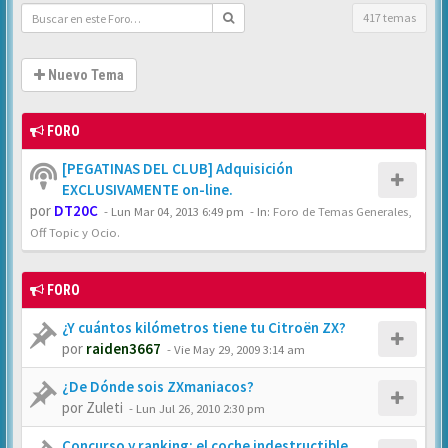
417 temas
Nuevo Tema
FORO
[PEGATINAS DEL CLUB] Adquisición
EXCLUSIVAMENTE on-line.
por
DT20C
-
Lun Mar 04, 2013 6:49 pm
- In:
Foro de Temas Generales,
Off Topic y Ocio.
FORO
¿Y cuántos kilómetros tiene tu Citroën ZX?
por
raiden3667
-
Vie May 29, 2009 3:14 am
¿De Dónde sois ZXmaniacos?
por
Zuleti
-
Lun Jul 26, 2010 2:30 pm
Concurso y ranking: el coche indestructible