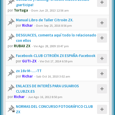
¡participa!
por
Tortuga
-
Dom Jun 23, 2013 12:56 am
Manual Libro de Taller Citroën ZX.
por
Richar
-
Dom Sep 25, 2016 8:56 pm
DESGUACES, comenta aquí todo lo relacionado
con ellos
por
RUBAX ZX
-
Vie Ago 28, 2009 10:47 pm
Facebook-CLUB CITROËN ZX ESPAÑA-Facebook
por
GUTI-ZX
-
Vie Oct 17, 2014 6:59 pm
zx 16v M-....-TT
por
Richar
-
Sab Oct 16, 2010 3:02 am
ENLACES DE INTERÉS PARA USUARIOS
CLUBZX.ES
por
Richar
-
Jue Ago 16, 2012 8:50 pm
NORMAS DEL CONCURSO FOTOGRÁFICO CLUB
ZX