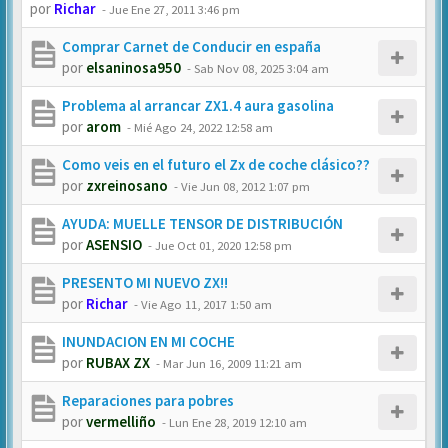
por
Richar
-
Jue Ene 27, 2011 3:46 pm
Comprar Carnet de Conducir en españa
por
elsaninosa950
-
Sab Nov 08, 2025 3:04 am
Problema al arrancar ZX1.4 aura gasolina
por
arom
-
Mié Ago 24, 2022 12:58 am
Como veis en el futuro el Zx de coche clásico??
por
zxreinosano
-
Vie Jun 08, 2012 1:07 pm
AYUDA: MUELLE TENSOR DE DISTRIBUCIÓN
por
ASENSIO
-
Jue Oct 01, 2020 12:58 pm
PRESENTO MI NUEVO ZX!!
por
Richar
-
Vie Ago 11, 2017 1:50 am
INUNDACION EN MI COCHE
por
RUBAX ZX
-
Mar Jun 16, 2009 11:21 am
Reparaciones para pobres
por
vermelliño
-
Lun Ene 28, 2019 12:10 am