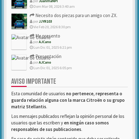
por
JuanmaNPI
Dom Mar 08, 2026 3:40 am
Necesito dos piezas para un amigo con ZX.
por
JJYR103
Vie Feb 20, 2026 8:30 pm
Me presento
por
AJCano
Lun Dic 01, 2025 6:21 pm
Presentación
por
AJCano
Lun Dic 01, 2025 6:05 pm
AVISO IMPORTANTE
Esta comunidad de usuarios
no pertenece, representa o
guarda relación alguna con la marca Citroën o su grupo
matriz Stellantis
.
Los mensajes publicados reflejan la opinión personal de los
usuarios que las escriben y
en ningún caso somos
responsables de sus publicaciones
.
En caso de existir algún contenido que deba ser retirado,