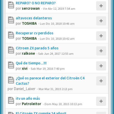
REPARO? O NO REPARO?
por
sercrowan
-
Vie Abr 12, 2019 7:54 am
altavoces delanteros
por
TOSHIBA
-
Lun Dic 10, 2018 10:46 am
Recuperar cv perdidos
por
TOSHIBA
-
Lun Dic 10, 2018 10:42 am
Citroen ZX parado 5 años
por
ralkone
-
Sab Jun 24, 2017 12:55 am
Qué de tiempo...!!!
por
xivi
-
Sab Mar 19, 2016 7:40 pm
¿Qué os parece el exterior del Citroën C4
Cactus?
por
Daniel_Laixer
-
Mar Mar 31, 2015 2:13 pm
itv un año más
por
Patroleitor
-
Dom May 10, 2015 10:13 pm
El Citroën ZX cumple 24 años!!