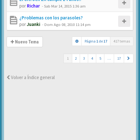
por
Richar
-
Sab Mar 14, 2015 1:36 am
¿Problemas con los parasoles?
por
Juanki
-
Dom Ago 08, 2010 11:14 pm
Página
1
de
17
417 temas
Nuevo Tema
1
2
3
4
5
…
17
Volver a Índice general