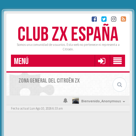
CLUB ZX ESPAÑA
Somos una comunidad de usuarios. Esta web no pertenece ni representa a
Citroën.
MENÚ
ZONA GENERAL DEL CITROËN ZX
Bienvenido,
Anonymous
Fecha actual Lun Ago 10, 2026 6:33 am