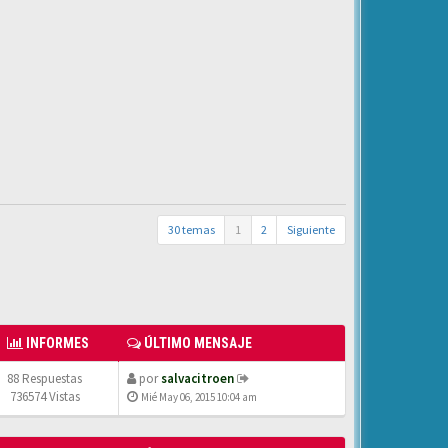
30 temas
1
2
Siguiente
INFORMES
ÚLTIMO MENSAJE
88 Respuestas
por
salvacitroen
736574 Vistas
Mié May 06, 2015 10:04 am