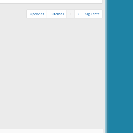
Opciones
30 temas
1
2
Siguiente