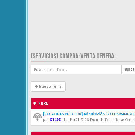
[SERVICIOS] COMPRA-VENTA GENERAL
Busca
Nuevo Tema
FORO
[PEGATINAS DEL CLUB] Adquisición EXCLUSIVAMENTE
por
DT20C
-
Lun Mar 04, 2013 6:49 pm
- In:
Foro de Temas General