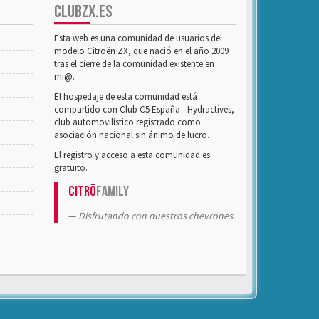
CLUBZX.ES
Esta web es una comunidad de usuarios del
modelo Citroën ZX, que nació en el año 2009
tras el cierre de la comunidad existente en
mi@.
El hospedaje de esta comunidad está
compartido con Club C5 España - Hydractives,
club automovilístico registrado como
asociación nacional sin ánimo de lucro.
El registro y acceso a esta comunidad es
gratuito.
Citrö
Family
Disfrutando con nuestros chevrones.