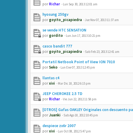
por
Richar
-
Lun Sep 30, 2013 12:01 am
hyosung 250gv
por
goyito_picapiedra
-
Jue Nov 07, 2013 11:37 am
se vende HTC SENSATION
por
gordito
-
Lun Jun 17, 2013 10:21 pm
casco bandit 777
por
goyito_picapiedra
-
Sab Feb 23, 2013 12:41 am
Portatil Netbook Point of View ION 7010
por
Seko
-
Lun Ene 07, 2013 12:45 pm
llantas c4
por
xivi
-
Mar Dic 18, 2012 6:15 pm
JEEP CHEROKEE 2.5 TD
por
Richar
-
Vie Jun 22, 2012 11:58 pm
[OTROS] Gafas OAKLEY Originales con descuento pa
por
Juanki
-
Sab Ago 18, 2012 10:45 pm
despiece zx6r 2007
por
xivi
-
Lun Oct 08, 2012 5:47 pm