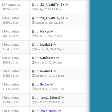
12 Respuestas
por
ZX_AlVaRiTo_ZX
40092 Vistas
Mié Ago 27, 2014 2:48 am
4 Respuestas
por
ZX_AlVaRiTo_ZX
20702 Vistas
Sab Ago 23, 2014 2:13 pm
3 Respuestas
por
Makzx
18477 Vistas
Mié Jul 30, 2014 3:52 pm
3 Respuestas
por
Mvela01
17545 Vistas
Dom Jun 29, 2014 1:50 pm
4 Respuestas
por
Daníssimo
20931 Vistas
Mar Jun 03, 2014 9:15 pm
0 Respuestas
por
Mvela01
11965 Vistas
Lun Mar 17, 2014 12:38 pm
0 Respuestas
por
Richar
11737 Vistas
Mar Feb 25, 2014 10:15 pm
0 Respuestas
por
tony1.9diesel
11804 Vistas
Mar Ene 07, 2014 10:20 pm
6 Respuestas
por
ZxVolcaneO