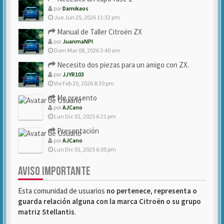
por
Damikaos
Jue Jun 25, 2026 11:32 pm
Manual de Taller Citroën ZX
por
JuanmaNPI
Dom Mar 08, 2026 3:40 am
Necesito dos piezas para un amigo con ZX.
por
JJYR103
Vie Feb 20, 2026 8:30 pm
Me presento
por
AJCano
Lun Dic 01, 2025 6:21 pm
Presentación
por
AJCano
Lun Dic 01, 2025 6:05 pm
AVISO IMPORTANTE
Esta comunidad de usuarios
no pertenece, representa o
guarda relación alguna con la marca Citroën o su grupo
matriz Stellantis
.