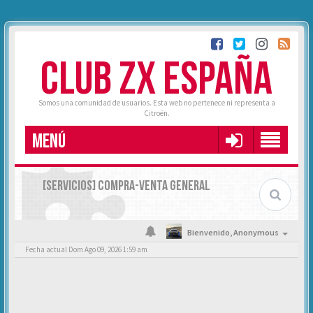
CLUB ZX ESPAÑA
Somos una comunidad de usuarios. Esta web no pertenece ni representa a
Citroën.
MENÚ
[SERVICIOS] COMPRA-VENTA GENERAL
Bienvenido,
Anonymous
Fecha actual Dom Ago 09, 2026 1:59 am