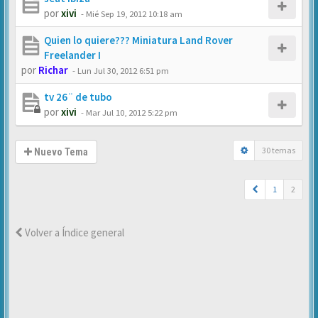
por
xivi
-
Mié Sep 19, 2012 10:18 am
Quien lo quiere??? Miniatura Land Rover
Freelander I
por
Richar
-
Lun Jul 30, 2012 6:51 pm
tv 26¨ de tubo
por
xivi
-
Mar Jul 10, 2012 5:22 pm
30 temas
Nuevo Tema
1
2
Volver a Índice general