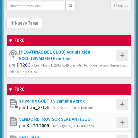
30 temas
Nuevo Tema
FORO
[PEGATINAS DEL CLUB] Adquisición
EXCLUSIVAMENTE on-line.
por
DT20C
-
Lun Mar 04, 2013 6:49 pm
- In:
Foro de Temas Generales,
Off Topic y Ocio.
FORO
se vende GOLF 3 y yamaha Aerox
por
fran_zx1.6
-
Sab Sep 29, 2012 1:58 pm
VENDO RETROVISOR SEAT ANTIGUO
por
K.I.T.T.2000
-
Mié Ago 15, 2012 4:49 pm
seat ibiza