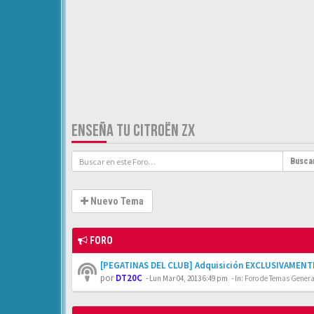
ENSEÑA TU CITROËN ZX
Busca
Nuevo Tema
FORO
[PEGATINAS DEL CLUB] Adquisición EXCLUSIVAMENTE
por
DT20C
-
Lun Mar 04, 2013 6:49 pm
- In:
Foro de Temas General