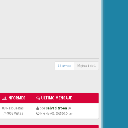
14 temas
Página
1
de
1
INFORMES
ÚLTIMO MENSAJE
88 Respuestas
por
salvacitroen
744068 Vistas
Mié May 06, 2015 10:04 am