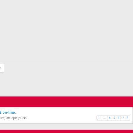
r
 on-line.
es, Off Topic y Ocio.
1
…
4
5
6
7
8