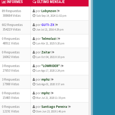
INFORMES
ÚLTIMO MENSAJE
89 Respuestas
por
Lobynzon
308684 Vistas
Sab Sep 14, 2024 11:02 pm
602 Respuestas
por
GUTI-ZX
354219 Vistas
Jue Jul 21, 2016 4:29 pm
0 Respuestas
por
Telmolazi
48911 Vistas
Lun Abr 21, 2025 5:20 pm
0 Respuestas
por
Zxitar
16062 Vistas
Lun Oct 04, 2021 8:10 pm
3 Respuestas
por
*LOWRIDER*
27653 Vistas
Lun Ago 17, 2020 2:24 pm
3 Respuestas
por
mphz
17988 Vistas
Sab Ago 01, 2020 3:57 am
0 Respuestas
por
mphz
15465 Vistas
Mar Jul 21, 2020 11:33 pm
0 Respuestas
por
Santiago Pereira
12191 Vistas
Dom Jun 23, 2019 1:46 pm