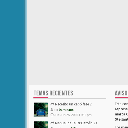
TEMAS RECIENTES
AVISO
Esta co
Necesito un capó fase 2
represe
por
Damikaos
marca C
Jue Jun 25, 2026 11:32 pm
Stellan
Manual de Taller Citroën ZX
Los mens