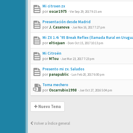
Mi citroen zx
por
oscar1975
-
Vie Sep 29, 2017 9:15 am
Presentación desde Madrid
por
J. Casanova
-
Jue Nov 16, 2017 7:27 pm
Mi ZX 1.4i '95 Break Reflex (llamada Rural en Urugu
por
eltiojuan
-
Dom Oct 15, 2017 10:13 pm
Mi Citroën
por
MTou
-
Jue Mar 23, 2017 7:23 pm
Presento mi zx. Saludos
por
panapublic
-
Lun Feb 20, 2017 6:00 pm
Toma mechero
por
Oscarrubio1998
-
Jue Oct 27, 2016 5:04 pm
Nuevo Tema
Volver a Índice general