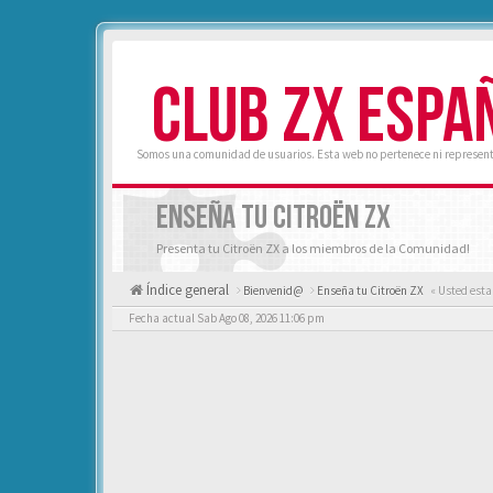
CLUB ZX ESPA
Somos una comunidad de usuarios. Esta web no pertenece ni represent
ENSEÑA TU CITROËN ZX
Presenta tu Citroën ZX a los miembros de la Comunidad!
Índice general
Bienvenid@
Enseña tu Citroën ZX
« Usted esta
Fecha actual Sab Ago 08, 2026 11:06 pm