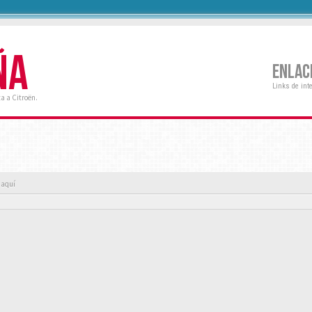
ÑA
ENLAC
Links de int
a a Citroën.
 aquí