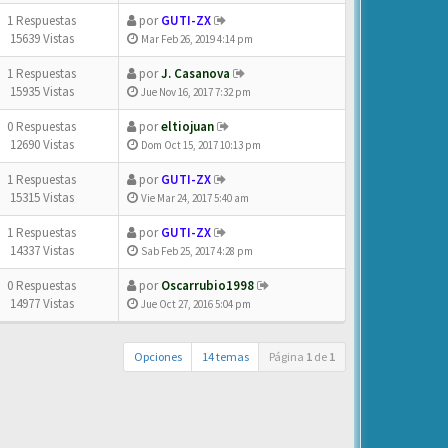
1 Respuestas
por
GUTI-ZX
15639 Vistas
Mar Feb 26, 2019 4:14 pm
1 Respuestas
por
J. Casanova
15935 Vistas
Jue Nov 16, 2017 7:32 pm
0 Respuestas
por
eltiojuan
12690 Vistas
Dom Oct 15, 2017 10:13 pm
1 Respuestas
por
GUTI-ZX
15315 Vistas
Vie Mar 24, 2017 5:40 am
1 Respuestas
por
GUTI-ZX
14337 Vistas
Sab Feb 25, 2017 4:28 pm
0 Respuestas
por
Oscarrubio1998
14977 Vistas
Jue Oct 27, 2016 5:04 pm
Opciones
14 temas
Página
1
de
1