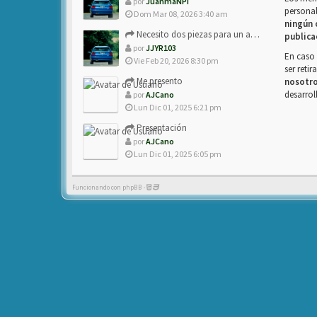
por
JuanmaNPI
personal
Dom Mar 08, 2026 3:40 am
ningún 
Necesito dos piezas para un amigo con ZX.
publica
por
JJYR103
En caso 
Vie Feb 20, 2026 8:30 pm
ser reti
Me presento
nosotr
desarrol
por
AJCano
Lun Dic 01, 2025 6:21 pm
Presentación
por
AJCano
Lun Dic 01, 2025 6:05 pm
Funcionando con phpBB -