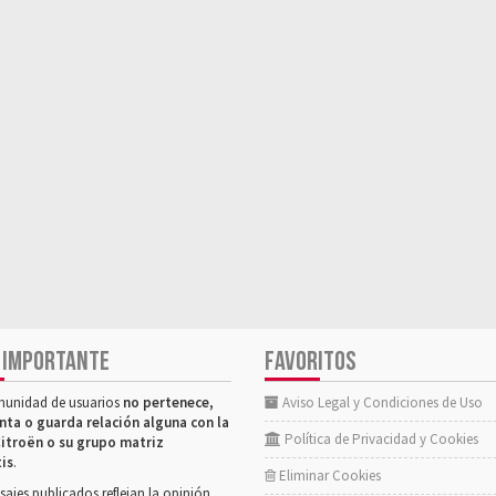
 IMPORTANTE
FAVORITOS
munidad de usuarios
no pertenece,
Aviso Legal y Condiciones de Uso
nta o guarda relación alguna con la
Política de Privacidad y Cookies
itroën o su grupo matriz
tis
.
Eliminar Cookies
ajes publicados reflejan la opinión