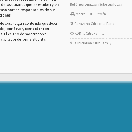
Chevronazos: ¡Sube tus fotos!
 de los usuarios que las escriben y
en
caso somos responsables de sus
Macro KDD Citroën
ciones
.
de existir algún contenido que deba
Caravana Citroën a París
rado,
por favor, contactar con
KDD´s CitröFamily
os
. El equipo de moderadores
la su labor de forma altruista.
La iniciativa CitröFamily