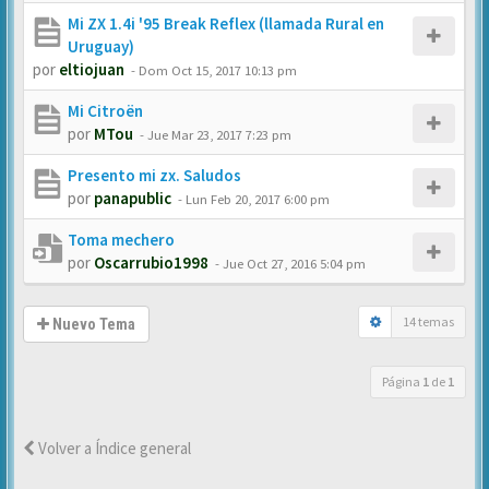
Mi ZX 1.4i '95 Break Reflex (llamada Rural en
Uruguay)
por
eltiojuan
-
Dom Oct 15, 2017 10:13 pm
Mi Citroën
por
MTou
-
Jue Mar 23, 2017 7:23 pm
Presento mi zx. Saludos
por
panapublic
-
Lun Feb 20, 2017 6:00 pm
Toma mechero
por
Oscarrubio1998
-
Jue Oct 27, 2016 5:04 pm
14 temas
Nuevo Tema
Página
1
de
1
Volver a Índice general