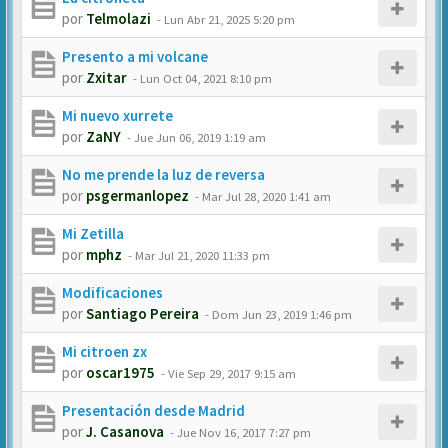
por
Telmolazi
-
Lun Abr 21, 2025 5:20 pm
Presento a mi volcane
por
Zxitar
-
Lun Oct 04, 2021 8:10 pm
Mi nuevo xurrete
por
ZaNY
-
Jue Jun 06, 2019 1:19 am
No me prende la luz de reversa
por
psgermanlopez
-
Mar Jul 28, 2020 1:41 am
Mi Zetilla
por
mphz
-
Mar Jul 21, 2020 11:33 pm
Modificaciones
por
Santiago Pereira
-
Dom Jun 23, 2019 1:46 pm
Mi citroen zx
por
oscar1975
-
Vie Sep 29, 2017 9:15 am
Presentación desde Madrid
por
J. Casanova
-
Jue Nov 16, 2017 7:27 pm