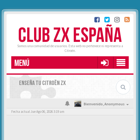
CLUB ZX ESPAÑA
Somos una comunidad de usuarios. Esta web no pertenece ni representa a
Citroën.
MENÚ
ENSEÑA TU CITROËN ZX
Bienvenido,
Anonymous
Fecha actual Jue Ago 06, 2026 3:19 am