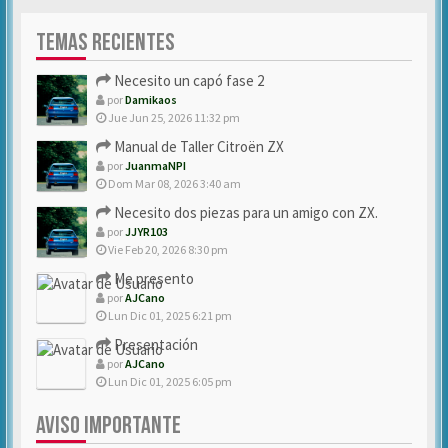
TEMAS RECIENTES
Necesito un capó fase 2
por
Damikaos
Jue Jun 25, 2026 11:32 pm
Manual de Taller Citroën ZX
por
JuanmaNPI
Dom Mar 08, 2026 3:40 am
Necesito dos piezas para un amigo con ZX.
por
JJYR103
Vie Feb 20, 2026 8:30 pm
Me presento
por
AJCano
Lun Dic 01, 2025 6:21 pm
Presentación
por
AJCano
Lun Dic 01, 2025 6:05 pm
AVISO IMPORTANTE