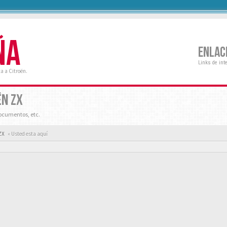
ÑA
ENLAC
Links de int
a a Citroën.
ËN ZX
ocumentos, etc.
ZX
« Usted esta aquí