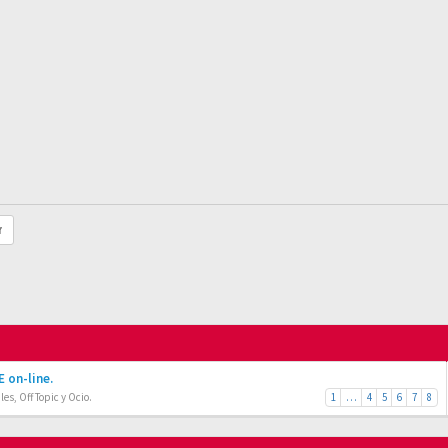
r
 on-line.
es, Off Topic y Ocio.
1
…
4
5
6
7
8