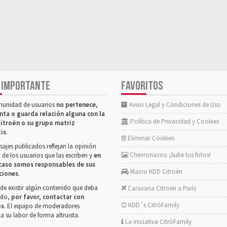
 IMPORTANTE
FAVORITOS
munidad de usuarios
no pertenece,
Aviso Legal y Condiciones de Uso
nta o guarda relación alguna con la
Política de Privacidad y Cookies
itroën o su grupo matriz
tis
.
Eliminar Cookies
ajes publicados reflejan la opinión
Chevronazos: ¡Sube tus fotos!
 de los usuarios que las escriben y
en
caso somos responsables de sus
Macro KDD Citroën
ciones
.
de existir algún contenido que deba
Caravana Citroën a París
rado,
por favor, contactar con
KDD´s CitröFamily
os
. El equipo de moderadores
la su labor de forma altruista.
La iniciativa CitröFamily