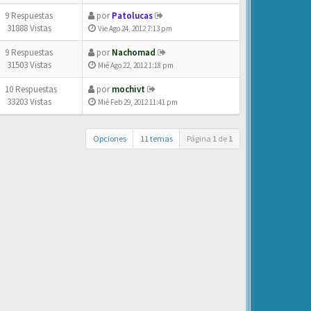
9 Respuestas
por
Patolucas
31888 Vistas
Vie Ago 24, 2012 7:13 pm
9 Respuestas
por
Nachomad
31503 Vistas
Mié Ago 22, 2012 1:18 pm
10 Respuestas
por
mochivt
33203 Vistas
Mié Feb 29, 2012 11:41 pm
Opciones
11 temas
Página
1
de
1