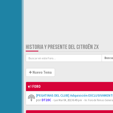
HISTORIA Y PRESENTE DEL CITROËN ZX
Busca
Nuevo Tema
FORO
[PEGATINAS DEL CLUB] Adquisición EXCLUSIVAMENTE
por
DT20C
-
Lun Mar 04, 2013 6:49 pm
- In:
Foro de Temas General