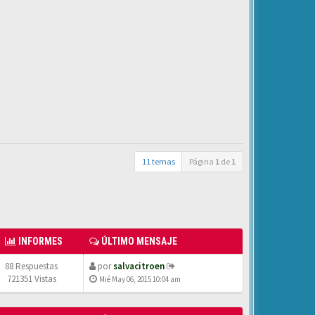
11 temas
Página
1
de
1
INFORMES
ÚLTIMO MENSAJE
88 Respuestas
por
salvacitroen
721351 Vistas
Mié May 06, 2015 10:04 am