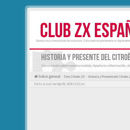
CLUB ZX ESPA
Somos una comunidad de usuarios. Esta web no pertenece ni represent
HISTORIA Y PRESENTE DEL CITRO
Conoce todo sobre nuestro modelo. Aporta tu información, d
Índice general
Foro Citroën ZX
Historia y Presente del Citroën 
Fecha actual Jue Ago 06, 2026 12:52 am