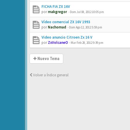
FICHA FIA ZX 16V
por
makgregor
-
Dom Jul 08, 2012 10:05 pm
Vídeo comercial ZX 16V 1993
por
Nachomad
-
Dom Ago 12, 2012 5:59 pm
Video anuncio Citroen Zx 16 V
por
ZxVolcaneO
-
Mar Feb 28, 2012 9:39 pm
Nuevo Tema
Volver a Índice general