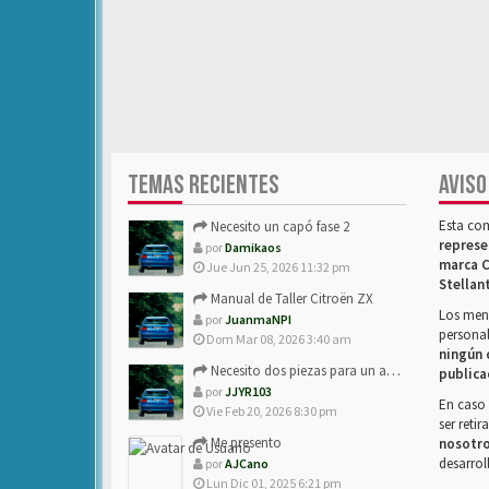
TEMAS RECIENTES
AVISO
Esta co
Necesito un capó fase 2
represe
por
Damikaos
marca C
Jue Jun 25, 2026 11:32 pm
Stellan
Manual de Taller Citroën ZX
Los mens
por
JuanmaNPI
personal
Dom Mar 08, 2026 3:40 am
ningún 
Necesito dos piezas para un amigo con ZX.
publica
por
JJYR103
En caso 
Vie Feb 20, 2026 8:30 pm
ser reti
Me presento
nosotr
desarrol
por
AJCano
Lun Dic 01, 2025 6:21 pm