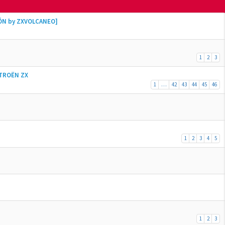
ÓN by ZXVOLCANEO]
1
2
3
ITROËN ZX
1
…
42
43
44
45
46
1
2
3
4
5
1
2
3