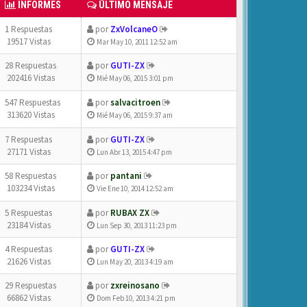
INFORMES
ÚLTIMO MENSAJE
1 Respuestas
por
ZxVolcaneO
19517 Vistas
Mar May 10, 2011 12:52 am
28 Respuestas
por
GUTI-ZX
202416 Vistas
Mié May 06, 2015 3:01 pm
547 Respuestas
por
salvacitroen
313620 Vistas
Mié May 06, 2015 9:37 am
7 Respuestas
por
GUTI-ZX
27171 Vistas
Lun Abr 13, 2015 4:47 pm
58 Respuestas
por
pantani
103234 Vistas
Vie Ene 10, 2014 12:52 am
5 Respuestas
por
RUBAX ZX
23184 Vistas
Lun Sep 30, 2013 11:23 pm
4 Respuestas
por
GUTI-ZX
21626 Vistas
Lun May 20, 2013 4:19 am
29 Respuestas
por
zxreinosano
66862 Vistas
Dom Feb 10, 2013 4:21 pm