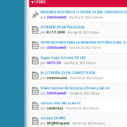
FORO
MEMORIA HISTÓRICA CITROËN ZX [EN CONSTRUCCI
por
ZxVolcaneO
-
Mar May 10, 2011 12:04 am
CITROEN ZX EN PELICULAS
por
K.I.T.T.2000
-
Mar Ago 28, 2012 1:10 pm
APORTACIONES PARA LA MEMORIA HISTÓRICA DEL C
por
ZxVolcaneO
-
Dom Abr 24, 2011 3:02 am
Super Copa Citroën ZX 16V
por
GUTI-ZX
-
Sab Mar 21, 2015 3:50 pm
EL CITROËN ZX EN COMPETICIÓN
por
zxreinosano
-
Dom Feb 26, 2012 5:33 pm
Video curioso de historia citroen y del zx
por
ZxVolcaneO
-
Jue Ago 16, 2012 2:58 pm
curioso hilo del zx en FC
por
culebrazx
-
Dom May 19, 2013 5:45 pm
citroen ZX WRC
por
SPQRHispano
-
Mié Oct 31, 2012 10:35 pm