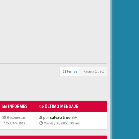
11 temas
Página
1
de
1
INFORMES
ÚLTIMO MENSAJE
88 Respuestas
por
salvacitroen
725094 Vistas
Mié May 06, 2015 10:04 am