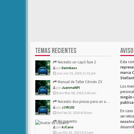
TEMAS RECIENTES
AVISO
Esta co
Necesito un capó fase 2
represe
por
Damikaos
marca C
Jue Jun 25, 2026 11:32 pm
Stellan
Manual de Taller Citroën ZX
Los mens
por
JuanmaNPI
personal
Dom Mar 08, 2026 3:40 am
ningún 
Necesito dos piezas para un amigo con ZX.
publica
por
JJYR103
En caso 
Vie Feb 20, 2026 8:30 pm
ser reti
Me presento
nosotr
desarrol
por
AJCano
Lun Dic 01, 2025 6:21 pm