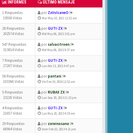
INFORMES
ÚLTIMO MENSAJE
1 Respuestas
por
ZxVolcaneO
19558 Vistas
Mar May 10, 2011 12:52 am
28 Respuestas
por
GUTI-ZX
202574 Vistas
Mié May 06, 2015 3:01 pm
547 Respuestas
por
salvacitroen
313814 Vistas
Mié May 06, 2015 9:37 am
7 Respuestas
por
GUTI-ZX
27207 Vistas
Lun Abr 13, 2015 4:47 pm
58 Respuestas
por
pantani
103366 Vistas
Vie Ene 10, 2014 12:52 am
5 Respuestas
por
RUBAX ZX
23226 Vistas
Lun Sep 30, 2013 11:23 pm
4 Respuestas
por
GUTI-ZX
21657 Vistas
Lun May 20, 2013 4:19 am
29 Respuestas
por
zxreinosano
66964 Vistas
Dom Feb 10, 2013 4:21 pm