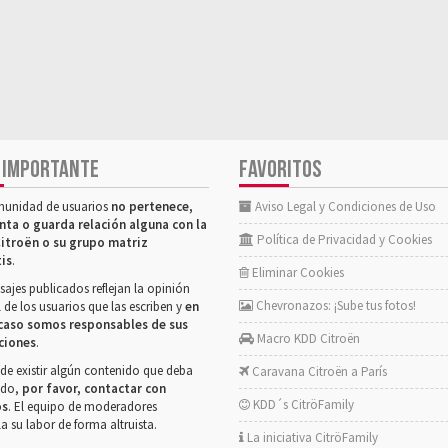
 IMPORTANTE
FAVORITOS
munidad de usuarios
no pertenece,
Aviso Legal y Condiciones de Uso
nta o guarda relación alguna con la
Política de Privacidad y Cookies
itroën o su grupo matriz
tis
.
Eliminar Cookies
ajes publicados reflejan la opinión
Chevronazos: ¡Sube tus fotos!
 de los usuarios que las escriben y
en
caso somos responsables de sus
Macro KDD Citroën
ciones
.
de existir algún contenido que deba
Caravana Citroën a París
rado,
por favor, contactar con
KDD´s CitröFamily
os
. El equipo de moderadores
la su labor de forma altruista.
La iniciativa CitröFamily