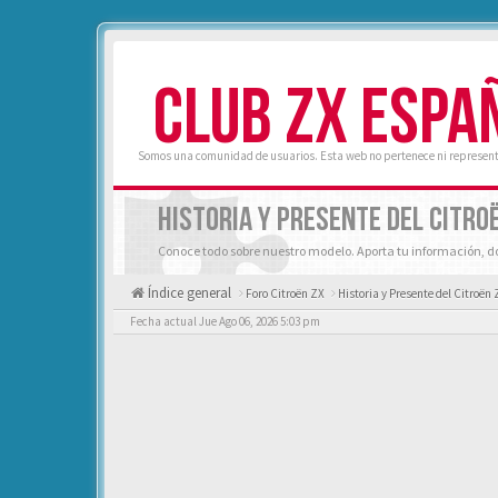
CLUB ZX ESPA
Somos una comunidad de usuarios. Esta web no pertenece ni represent
HISTORIA Y PRESENTE DEL CITRO
Conoce todo sobre nuestro modelo. Aporta tu información, d
Índice general
Foro Citroën ZX
Historia y Presente del Citroën 
Fecha actual Jue Ago 06, 2026 5:03 pm