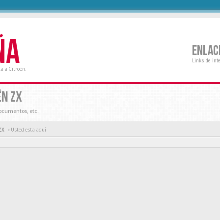
ÑA
ENLAC
Links de int
a a Citroën.
ËN ZX
ocumentos, etc.
ZX
« Usted esta aquí