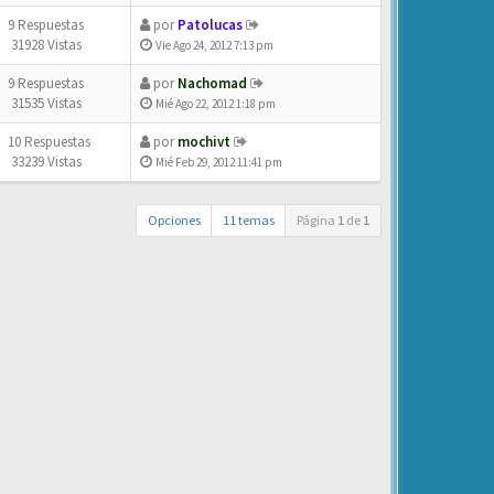
9 Respuestas
por
Patolucas
31928 Vistas
Vie Ago 24, 2012 7:13 pm
9 Respuestas
por
Nachomad
31535 Vistas
Mié Ago 22, 2012 1:18 pm
10 Respuestas
por
mochivt
33239 Vistas
Mié Feb 29, 2012 11:41 pm
Opciones
11 temas
Página
1
de
1