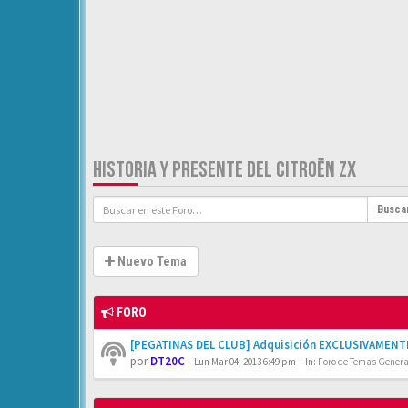
HISTORIA Y PRESENTE DEL CITROËN ZX
Busca
Nuevo Tema
FORO
[PEGATINAS DEL CLUB] Adquisición EXCLUSIVAMENTE
por
DT20C
-
Lun Mar 04, 2013 6:49 pm
- In:
Foro de Temas General