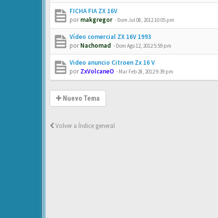
FICHA FIA ZX 16V
por
makgregor
-
Dom Jul 08, 2012 10:05 pm
Vídeo comercial ZX 16V 1993
por
Nachomad
-
Dom Ago 12, 2012 5:59 pm
Video anuncio Citroen Zx 16 V
por
ZxVolcaneO
-
Mar Feb 28, 2012 9:39 pm
Nuevo Tema
Volver a Índice general