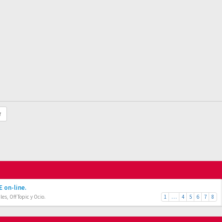
r
 on-line.
es, Off Topic y Ocio.
1
…
4
5
6
7
8