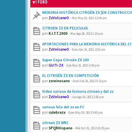
FORO
MEMORIA HISTÓRICA CITROËN ZX [EN CONSTRUCCI
por
ZxVolcaneO
-
Mar May 10, 2011 12:04 am
CITROEN ZX EN PELICULAS
por
K.I.T.T.2000
-
Mar Ago 28, 2012 1:10 pm
APORTACIONES PARA LA MEMORIA HISTÓRICA DEL C
por
ZxVolcaneO
-
Dom Abr 24, 2011 3:02 am
Super Copa Citroën ZX 16V
por
GUTI-ZX
-
Sab Mar 21, 2015 3:50 pm
EL CITROËN ZX EN COMPETICIÓN
por
zxreinosano
-
Dom Feb 26, 2012 5:33 pm
Video curioso de historia citroen y del zx
por
ZxVolcaneO
-
Jue Ago 16, 2012 2:58 pm
curioso hilo del zx en FC
por
culebrazx
-
Dom May 19, 2013 5:45 pm
citroen ZX WRC
por
SPQRHispano
-
Mié Oct 31, 2012 10:35 pm