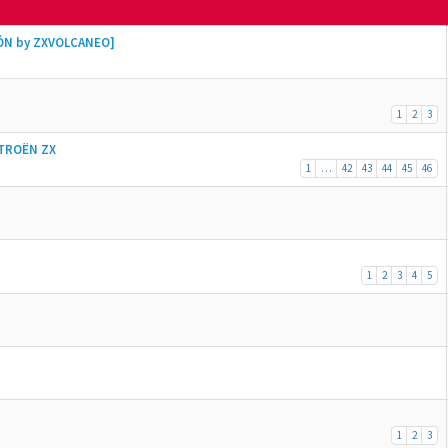
ÓN by ZXVOLCANEO]
1
2
3
ITROËN ZX
1
…
42
43
44
45
46
1
2
3
4
5
1
2
3