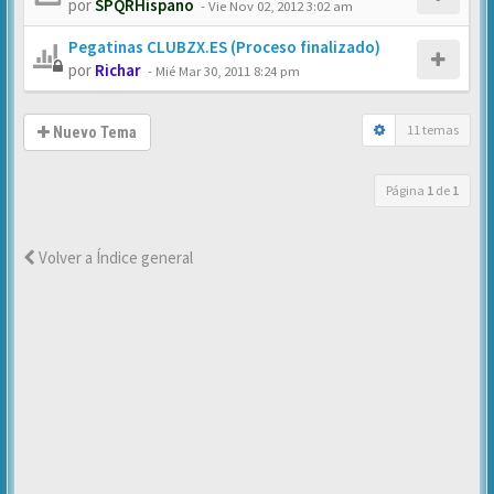
por
SPQRHispano
-
Vie Nov 02, 2012 3:02 am
Pegatinas CLUBZX.ES (Proceso finalizado)
por
Richar
-
Mié Mar 30, 2011 8:24 pm
11 temas
Nuevo Tema
Página
1
de
1
Volver a Índice general