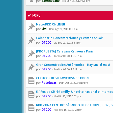
por
zxreinosano
-
Mié Jun 13, 2012 4:28 pm
FORO
MacroKDD ONLINE!!
por
xivi
-
Dom Ago 28, 2011 1:08 am
Calendario Concentraciones y Eventos Anual!
por
DT20C
-
Vie Sep 09, 2011 5:53 pm
[PROPUESTA] Caravana Citroën a París
por
DT20C
-
Jue Mar 03, 2011 6:20 pm
Gran Concentración Autónomica - Hay una al mes!
por
DT20C
-
Jue Mar 03, 2011 6:19 pm
CLASICOS DE VILLAVICIOSA DE ODON
por
Patolucas
-
Dom Oct 18, 2009 6:10 pm
5 Años de CitröFamilly: Un éxito nacional e internac
por
DT20C
-
Mié Dic 23, 2015 3:52 pm
KDD ZONA CENTRO: SÁBADO 3 DE OCTUBRE, PIOZ, 
por
DT20C
-
Mar Sep 15, 2015 3:22 pm