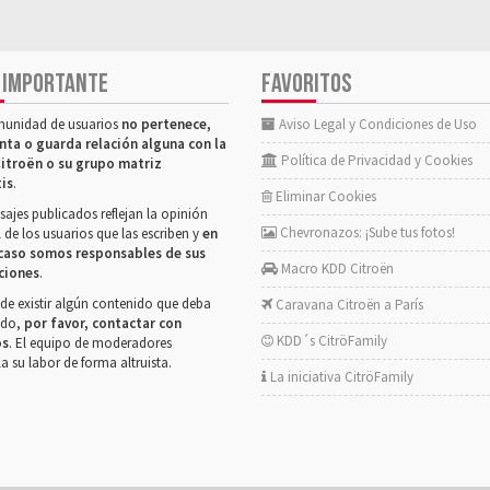
 IMPORTANTE
FAVORITOS
munidad de usuarios
no pertenece,
Aviso Legal y Condiciones de Uso
nta o guarda relación alguna con la
Política de Privacidad y Cookies
itroën o su grupo matriz
tis
.
Eliminar Cookies
ajes publicados reflejan la opinión
Chevronazos: ¡Sube tus fotos!
 de los usuarios que las escriben y
en
caso somos responsables de sus
Macro KDD Citroën
ciones
.
de existir algún contenido que deba
Caravana Citroën a París
rado,
por favor, contactar con
KDD´s CitröFamily
os
. El equipo de moderadores
la su labor de forma altruista.
La iniciativa CitröFamily