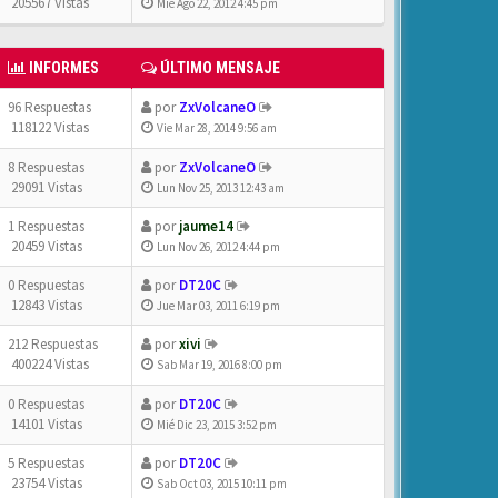
205567 Vistas
Mié Ago 22, 2012 4:45 pm
INFORMES
ÚLTIMO MENSAJE
96 Respuestas
por
ZxVolcaneO
118122 Vistas
Vie Mar 28, 2014 9:56 am
8 Respuestas
por
ZxVolcaneO
29091 Vistas
Lun Nov 25, 2013 12:43 am
1 Respuestas
por
jaume14
20459 Vistas
Lun Nov 26, 2012 4:44 pm
0 Respuestas
por
DT20C
12843 Vistas
Jue Mar 03, 2011 6:19 pm
212 Respuestas
por
xivi
400224 Vistas
Sab Mar 19, 2016 8:00 pm
0 Respuestas
por
DT20C
14101 Vistas
Mié Dic 23, 2015 3:52 pm
5 Respuestas
por
DT20C
23754 Vistas
Sab Oct 03, 2015 10:11 pm