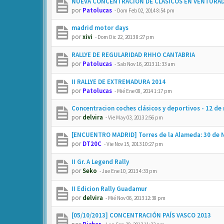
NUEVA CONCENTRACION DE CLASICOS EN VENTURAD
por
Patolucas
-
Dom Feb 02, 2014 8:54 pm
madrid motor days
por
xivi
-
Dom Dic 22, 2013 8:27 pm
RALLYE DE REGULARIDAD RHHO CANTABRIA
por
Patolucas
-
Sab Nov 16, 2013 11:33 am
II RALLYE DE EXTREMADURA 2014
por
Patolucas
-
Mié Ene 08, 2014 1:17 pm
Concentracion coches clásicos y deportivos - 12 de
por
delvira
-
Vie May 03, 2013 2:56 pm
[ENCUENTRO MADRID] Torres de la Alameda: 30 de 
por
DT20C
-
Vie Nov 15, 2013 10:27 pm
II Gr. A Legend Rally
por
Seko
-
Jue Ene 10, 2013 4:33 pm
II Edicion Rally Guadamur
por
delvira
-
Mié Nov 06, 2013 12:38 pm
[05/10/2013] CONCENTRACIÓN PAÍS VASCO 2013