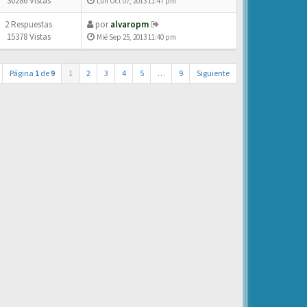
30286 Vistas
Lun Oct 07, 2013 11:47 pm
2 Respuestas
por
alvaropm
15378 Vistas
Mié Sep 25, 2013 11:40 pm
Página
1
de
9
1
2
3
4
5
…
9
Siguiente