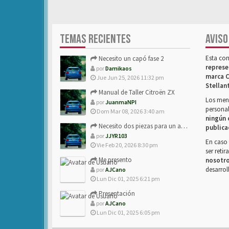
TEMAS RECIENTES
AVISO
Esta co
Necesito un capó fase 2
represe
por
Damikaos
marca C
Jue Jun 25, 2026 11:32 pm
Stellan
Manual de Taller Citroën ZX
Los mens
por
JuanmaNPI
personal
Dom Mar 08, 2026 3:40 am
ningún 
Necesito dos piezas para un amigo con ZX.
publica
por
JJYR103
En caso 
Vie Feb 20, 2026 8:30 pm
ser reti
Me presento
nosotr
desarrol
por
AJCano
Lun Dic 01, 2025 6:21 pm
Presentación
por
AJCano
Lun Dic 01, 2025 6:05 pm