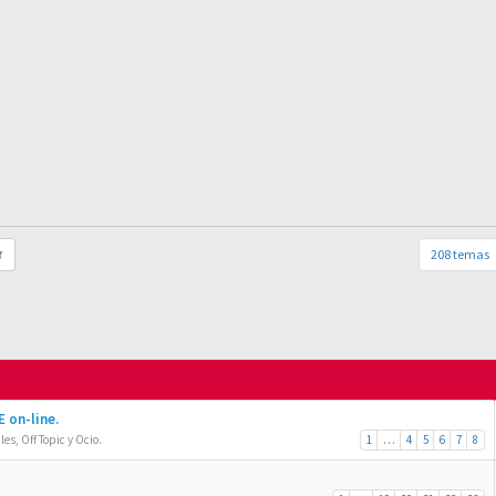
208 temas
r
 on-line.
es, Off Topic y Ocio.
1
…
4
5
6
7
8