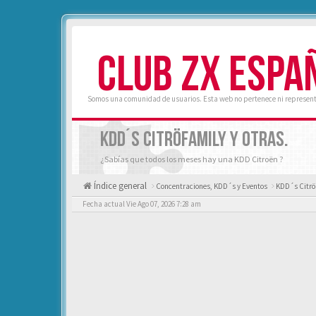
CLUB ZX ESPA
Somos una comunidad de usuarios. Esta web no pertenece ni represent
KDD´S CITRÖFAMILY Y OTRAS.
¿Sabías que todos los meses hay una KDD Citroën ?
Índice general
Concentraciones, KDD´s y Eventos
KDD´s Citrö
Fecha actual Vie Ago 07, 2026 7:28 am