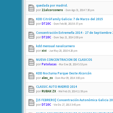
quedada por madrid.
por
21alcorconero
-
Dom Ago 31, 2014 7:30 pm
KDD CitröFamily Galicia: 7 de Marzo del 2015
por
DT20C
-
Dom Feb 08, 2015 8:37 pm
Concentración Extremeña 2014 - 27 de Septiembre 
por
DT20C
-
Dom Sep 21, 2014 2:00 pm
kdd mensual navalcarnero
por
xivi
-
Jue May 20, 2010 4:28 pm
NUEVA CONCENTRACION DE CLASICOS
por
Patolucas
-
Mar Ene 28, 2014 5:53 pm
KDD Nocturna Parque Oeste Alcorcón
por
alex_zx
-
Dom Mar 09, 2014 3:00 pm
CLASSIC AUTO MADRID 2014
por
RUBAX ZX
-
Mié Feb 19, 2014 11:59 pm
[15 FEBRERO] Concentración Autonómica Galicia 2
por
DT20C
-
Vie Dic 27, 2013 3:45 pm