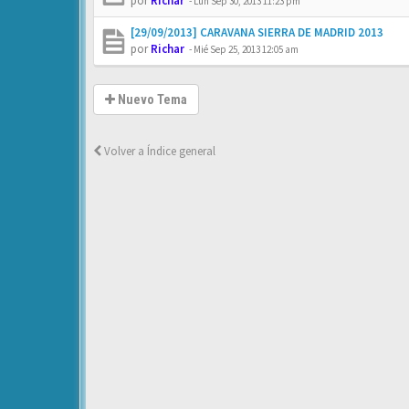
por
Richar
-
Lun Sep 30, 2013 11:23 pm
[29/09/2013] CARAVANA SIERRA DE MADRID 2013
por
Richar
-
Mié Sep 25, 2013 12:05 am
Nuevo Tema
Volver a Índice general