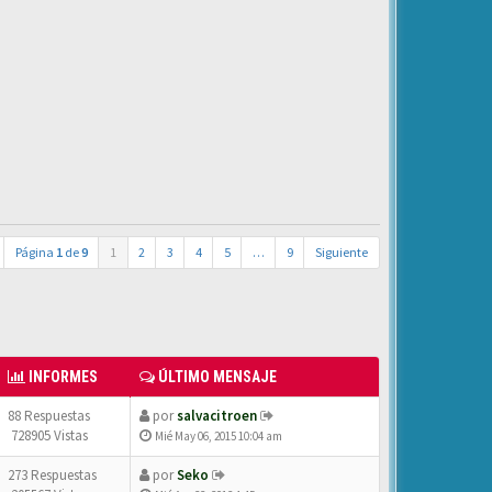
Página
1
de
9
1
2
3
4
5
…
9
Siguiente
INFORMES
ÚLTIMO MENSAJE
88 Respuestas
por
salvacitroen
728905 Vistas
Mié May 06, 2015 10:04 am
273 Respuestas
por
Seko