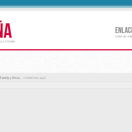
ÑA
ENLAC
Links de int
a a Citroën.
Family y Otras.
« Usted esta aquí