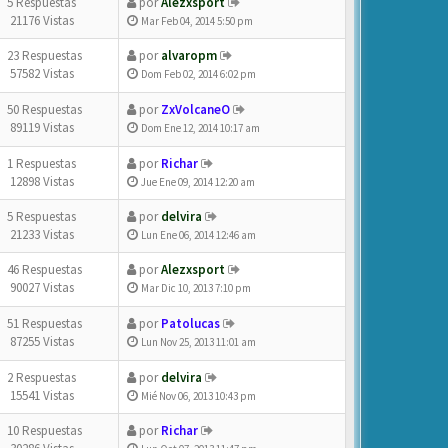
5 Respuestas
por
Alezxsport
21176 Vistas
Mar Feb 04, 2014 5:50 pm
23 Respuestas
por
alvaropm
57582 Vistas
Dom Feb 02, 2014 6:02 pm
50 Respuestas
por
ZxVolcaneO
89119 Vistas
Dom Ene 12, 2014 10:17 am
1 Respuestas
por
Richar
12898 Vistas
Jue Ene 09, 2014 12:20 am
5 Respuestas
por
delvira
21233 Vistas
Lun Ene 06, 2014 12:46 am
46 Respuestas
por
Alezxsport
90027 Vistas
Mar Dic 10, 2013 7:10 pm
51 Respuestas
por
Patolucas
87255 Vistas
Lun Nov 25, 2013 11:01 am
2 Respuestas
por
delvira
15541 Vistas
Mié Nov 06, 2013 10:43 pm
10 Respuestas
por
Richar