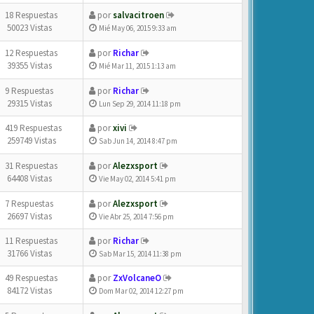
18 Respuestas
por
salvacitroen
50023 Vistas
Mié May 06, 2015 9:33 am
12 Respuestas
por
Richar
39355 Vistas
Mié Mar 11, 2015 1:13 am
9 Respuestas
por
Richar
29315 Vistas
Lun Sep 29, 2014 11:18 pm
419 Respuestas
por
xivi
259749 Vistas
Sab Jun 14, 2014 8:47 pm
31 Respuestas
por
Alezxsport
64408 Vistas
Vie May 02, 2014 5:41 pm
7 Respuestas
por
Alezxsport
26697 Vistas
Vie Abr 25, 2014 7:56 pm
11 Respuestas
por
Richar
31766 Vistas
Sab Mar 15, 2014 11:38 pm
49 Respuestas
por
ZxVolcaneO
84172 Vistas
Dom Mar 02, 2014 12:27 pm