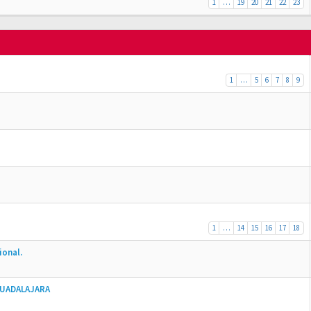
1
…
19
20
21
22
23
1
…
5
6
7
8
9
1
…
14
15
16
17
18
ional.
GUADALAJARA