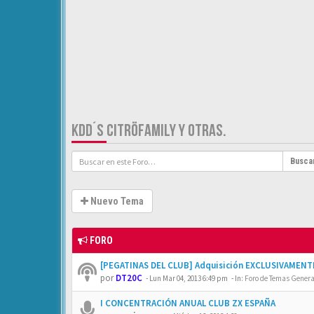
KDD´S CITRÖFAMILY Y OTRAS.
Busca
Nuevo Tema
FORO
[PEGATINAS DEL CLUB] Adquisición EXCLUSIVAMENTE
por
DT20C
-
Lun Mar 04, 2013 6:49 pm
- In:
Foro de Temas General
I CONCENTRACIÓN ANUAL CLUB ZX ESPAÑA