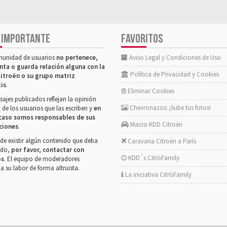
 IMPORTANTE
FAVORITOS
munidad de usuarios
no pertenece,
Aviso Legal y Condiciones de Uso
nta o guarda relación alguna con la
Política de Privacidad y Cookies
itroën o su grupo matriz
tis
.
Eliminar Cookies
ajes publicados reflejan la opinión
Chevronazos: ¡Sube tus fotos!
 de los usuarios que las escriben y
en
caso somos responsables de sus
Macro KDD Citroën
ciones
.
de existir algún contenido que deba
Caravana Citroën a París
rado,
por favor, contactar con
KDD´s CitröFamily
os
. El equipo de moderadores
la su labor de forma altruista.
La iniciativa CitröFamily