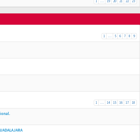
1
…
19
20
21
22
23
1
…
5
6
7
8
9
1
…
14
15
16
17
18
ional.
GUADALAJARA