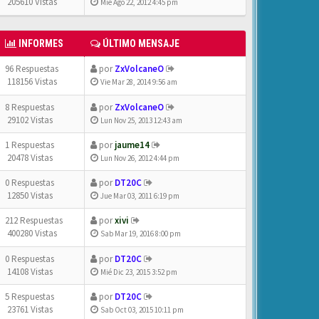
205610 Vistas
Mié Ago 22, 2012 4:45 pm
INFORMES
ÚLTIMO MENSAJE
96 Respuestas
por
ZxVolcaneO
118156 Vistas
Vie Mar 28, 2014 9:56 am
8 Respuestas
por
ZxVolcaneO
29102 Vistas
Lun Nov 25, 2013 12:43 am
1 Respuestas
por
jaume14
20478 Vistas
Lun Nov 26, 2012 4:44 pm
0 Respuestas
por
DT20C
12850 Vistas
Jue Mar 03, 2011 6:19 pm
212 Respuestas
por
xivi
400280 Vistas
Sab Mar 19, 2016 8:00 pm
0 Respuestas
por
DT20C
14108 Vistas
Mié Dic 23, 2015 3:52 pm
5 Respuestas
por
DT20C
23761 Vistas
Sab Oct 03, 2015 10:11 pm