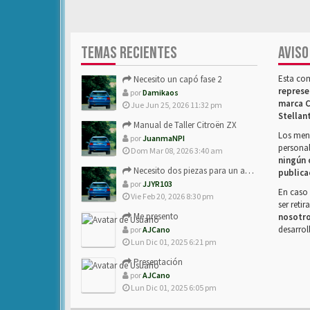
TEMAS RECIENTES
AVISO
Esta co
Necesito un capó fase 2
represe
por
Damikaos
marca C
Jue Jun 25, 2026 11:32 pm
Stellan
Manual de Taller Citroën ZX
Los mens
por
JuanmaNPI
personal
Dom Mar 08, 2026 3:40 am
ningún 
Necesito dos piezas para un amigo con ZX.
publica
por
JJYR103
En caso 
Vie Feb 20, 2026 8:30 pm
ser reti
Me presento
nosotr
desarrol
por
AJCano
Lun Dic 01, 2025 6:21 pm
Presentación
por
AJCano
Lun Dic 01, 2025 6:05 pm