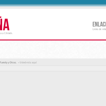
ÑA
ENLAC
Links de int
a a Citroën.
Family y Otras.
« Usted esta aquí