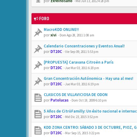
por
zxreinosano
-
Mié Jun 13, 2012 4:28 pm
FORO
MacroKDD ONLINE!!
por
xivi
-
Dom Ago 28, 2011 1:08 am
Calendario Concentraciones y Eventos Anual!
por
DT20C
-
Vie Sep 09, 2011 5:53 pm
[PROPUESTA] Caravana Citroën a París
por
DT20C
-
Jue Mar 03, 2011 6:20 pm
Gran Concentración Autónomica - Hay una al mes!
por
DT20C
-
Jue Mar 03, 2011 6:19 pm
CLASICOS DE VILLAVICIOSA DE ODON
por
Patolucas
-
Dom Oct 18, 2009 6:10 pm
5 Años de CitröFamilly: Un éxito nacional e internac
por
DT20C
-
Mié Dic 23, 2015 3:52 pm
KDD ZONA CENTRO: SÁBADO 3 DE OCTUBRE, PIOZ, 
por
DT20C
-
Mar Sep 15, 2015 3:22 pm