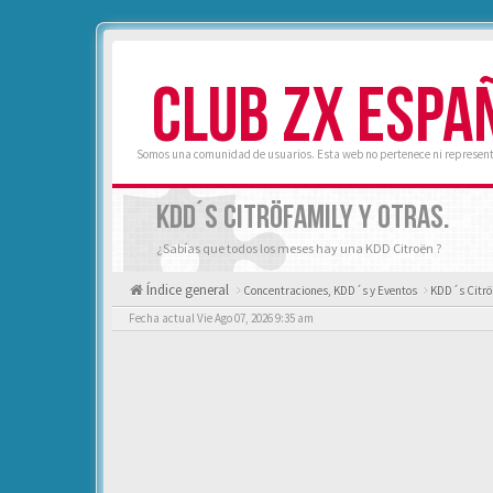
CLUB ZX ESPA
Somos una comunidad de usuarios. Esta web no pertenece ni represent
KDD´S CITRÖFAMILY Y OTRAS.
¿Sabías que todos los meses hay una KDD Citroën ?
Índice general
Concentraciones, KDD´s y Eventos
KDD´s Citrö
Fecha actual Vie Ago 07, 2026 9:35 am