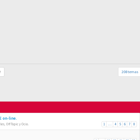
208 temas
r
 on-line.
es, Off Topic y Ocio.
1
…
4
5
6
7
8