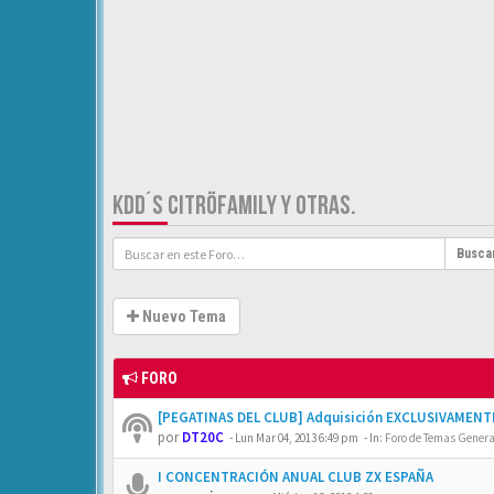
KDD´S CITRÖFAMILY Y OTRAS.
Busca
Nuevo Tema
FORO
[PEGATINAS DEL CLUB] Adquisición EXCLUSIVAMENTE
por
DT20C
-
Lun Mar 04, 2013 6:49 pm
- In:
Foro de Temas General
I CONCENTRACIÓN ANUAL CLUB ZX ESPAÑA