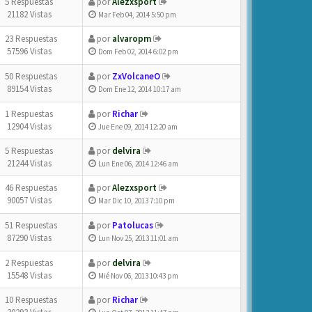
5 Respuestas
por
Alezxsport
21182 Vistas
Mar Feb 04, 2014 5:50 pm
23 Respuestas
por
alvaropm
57596 Vistas
Dom Feb 02, 2014 6:02 pm
50 Respuestas
por
ZxVolcaneO
89154 Vistas
Dom Ene 12, 2014 10:17 am
1 Respuestas
por
Richar
12904 Vistas
Jue Ene 09, 2014 12:20 am
5 Respuestas
por
delvira
21244 Vistas
Lun Ene 06, 2014 12:46 am
46 Respuestas
por
Alezxsport
90057 Vistas
Mar Dic 10, 2013 7:10 pm
51 Respuestas
por
Patolucas
87290 Vistas
Lun Nov 25, 2013 11:01 am
2 Respuestas
por
delvira
15548 Vistas
Mié Nov 06, 2013 10:43 pm
10 Respuestas
por
Richar