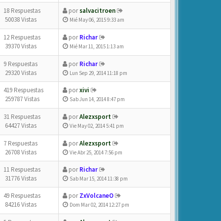
18 Respuestas
por
salvacitroen
50038 Vistas
Mié May 06, 2015 9:33 am
12 Respuestas
por
Richar
39370 Vistas
Mié Mar 11, 2015 1:13 am
9 Respuestas
por
Richar
29320 Vistas
Lun Sep 29, 2014 11:18 pm
419 Respuestas
por
xivi
259787 Vistas
Sab Jun 14, 2014 8:47 pm
31 Respuestas
por
Alezxsport
64427 Vistas
Vie May 02, 2014 5:41 pm
7 Respuestas
por
Alezxsport
26708 Vistas
Vie Abr 25, 2014 7:56 pm
11 Respuestas
por
Richar
31776 Vistas
Sab Mar 15, 2014 11:38 pm
49 Respuestas
por
ZxVolcaneO
84216 Vistas
Dom Mar 02, 2014 12:27 pm