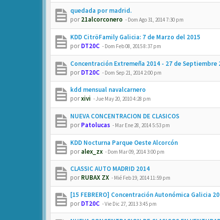
quedada por madrid.
por
21alcorconero
-
Dom Ago 31, 2014 7:30 pm
KDD CitröFamily Galicia: 7 de Marzo del 2015
por
DT20C
-
Dom Feb 08, 2015 8:37 pm
Concentración Extremeña 2014 - 27 de Septiembre 
por
DT20C
-
Dom Sep 21, 2014 2:00 pm
kdd mensual navalcarnero
por
xivi
-
Jue May 20, 2010 4:28 pm
NUEVA CONCENTRACION DE CLASICOS
por
Patolucas
-
Mar Ene 28, 2014 5:53 pm
KDD Nocturna Parque Oeste Alcorcón
por
alex_zx
-
Dom Mar 09, 2014 3:00 pm
CLASSIC AUTO MADRID 2014
por
RUBAX ZX
-
Mié Feb 19, 2014 11:59 pm
[15 FEBRERO] Concentración Autonómica Galicia 2
por
DT20C
-
Vie Dic 27, 2013 3:45 pm