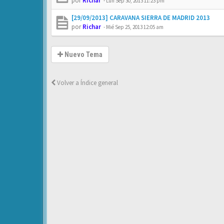
por
Richar
-
Lun Sep 30, 2013 11:23 pm
[29/09/2013] CARAVANA SIERRA DE MADRID 2013
por
Richar
-
Mié Sep 25, 2013 12:05 am
Nuevo Tema
Volver a Índice general