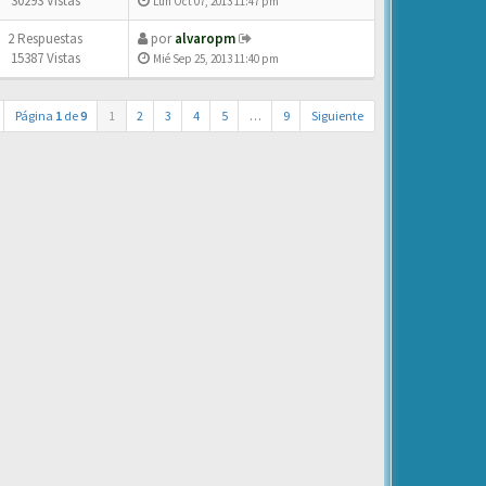
30293 Vistas
Lun Oct 07, 2013 11:47 pm
2 Respuestas
por
alvaropm
15387 Vistas
Mié Sep 25, 2013 11:40 pm
Página
1
de
9
1
2
3
4
5
…
9
Siguiente