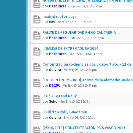
NUEVA CONCENTRACION DE CLASICOS EN VENTURAD
por
Patolucas
-
Dom Feb 02, 2014 8:54 pm
madrid motor days
por
xivi
-
Dom Dic 22, 2013 8:27 pm
RALLYE DE REGULARIDAD RHHO CANTABRIA
por
Patolucas
-
Sab Nov 16, 2013 11:33 am
II RALLYE DE EXTREMADURA 2014
por
Patolucas
-
Mié Ene 08, 2014 1:17 pm
Concentracion coches clásicos y deportivos - 12 de
por
delvira
-
Vie May 03, 2013 2:56 pm
[ENCUENTRO MADRID] Torres de la Alameda: 30 de 
por
DT20C
-
Vie Nov 15, 2013 10:27 pm
II Gr. A Legend Rally
por
Seko
-
Jue Ene 10, 2013 4:33 pm
II Edicion Rally Guadamur
por
delvira
-
Mié Nov 06, 2013 12:38 pm
[05/10/2013] CONCENTRACIÓN PAÍS VASCO 2013