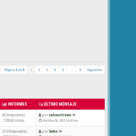
Página
1
de
9
1
2
3
4
5
…
9
Siguiente
INFORMES
ÚLTIMO MENSAJE
88 Respuestas
por
salvacitroen
729528 Vistas
Mié May 06, 2015 10:04 am
273 Respuestas
por
Seko