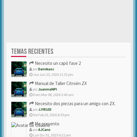
TEMAS RECIENTES
Necesito un capó fase 2
por
Damikaos
Jue Jun 25, 2026 11:32 pm
Manual de Taller Citroën ZX
por
JuanmaNPI
Dom Mar 08, 2026 3:40 am
Necesito dos piezas para un amigo con ZX.
por
JJYR103
Vie Feb 20, 2026 8:30 pm
Me presento
por
AJCano
Lun Dic 01, 2025 6:21 pm