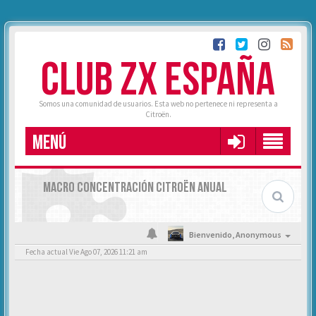
CLUB ZX ESPAÑA
Somos una comunidad de usuarios. Esta web no pertenece ni representa a
Citroën.
MENÚ
MACRO CONCENTRACIÓN CITROËN ANUAL
Bienvenido,
Anonymous
Fecha actual Vie Ago 07, 2026 11:21 am