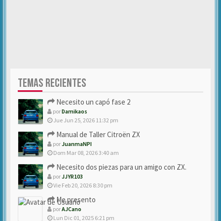
TEMAS RECIENTES
Necesito un capó fase 2
por
Damikaos
Jue Jun 25, 2026 11:32 pm
Manual de Taller Citroën ZX
por
JuanmaNPI
Dom Mar 08, 2026 3:40 am
Necesito dos piezas para un amigo con ZX.
por
JJYR103
Vie Feb 20, 2026 8:30 pm
Me presento
por
AJCano
Lun Dic 01, 2025 6:21 pm