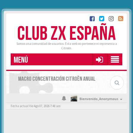
CLUB ZX ESPAÑA
Somos una comunidad de usuarios. Esta web no pertenece ni representa a
Citroën.
MENÚ
MACRO CONCENTRACIÓN CITROËN ANUAL
Bienvenido,
Anonymous
Fecha actual Vie Ago 07, 2026 7:48 am