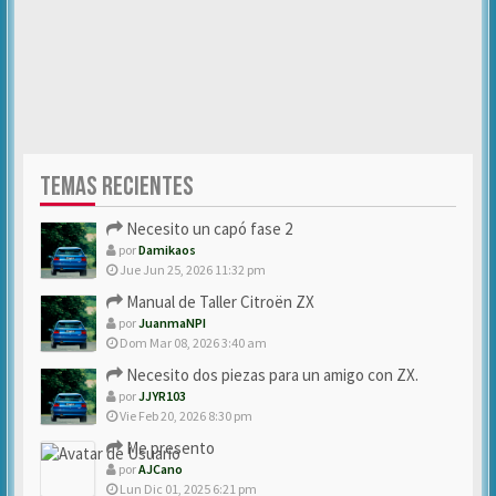
TEMAS RECIENTES
Necesito un capó fase 2
por
Damikaos
Jue Jun 25, 2026 11:32 pm
Manual de Taller Citroën ZX
por
JuanmaNPI
Dom Mar 08, 2026 3:40 am
Necesito dos piezas para un amigo con ZX.
por
JJYR103
Vie Feb 20, 2026 8:30 pm
Me presento
por
AJCano
Lun Dic 01, 2025 6:21 pm