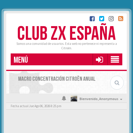
CLUB ZX ESPAÑA
Somos una comunidad de usuarios. Esta web no pertenece ni representa a
Citroën.
MENÚ
MACRO CONCENTRACIÓN CITROËN ANUAL
Bienvenido,
Anonymous
Fecha actual Jue Ago 06, 2026 8:25 pm