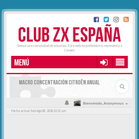
CLUB ZX ESPAÑA
Somos una comunidad de usuarios. Esta web no pertenece ni representa a
Citroën.
MENÚ
MACRO CONCENTRACIÓN CITROËN ANUAL
Bienvenido,
Anonymous
Fecha actual Sab Ago 08, 2026 10:21 am