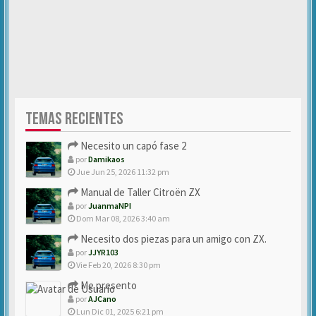
TEMAS RECIENTES
Necesito un capó fase 2
por
Damikaos
Jue Jun 25, 2026 11:32 pm
Manual de Taller Citroën ZX
por
JuanmaNPI
Dom Mar 08, 2026 3:40 am
Necesito dos piezas para un amigo con ZX.
por
JJYR103
Vie Feb 20, 2026 8:30 pm
Me presento
por
AJCano
Lun Dic 01, 2025 6:21 pm