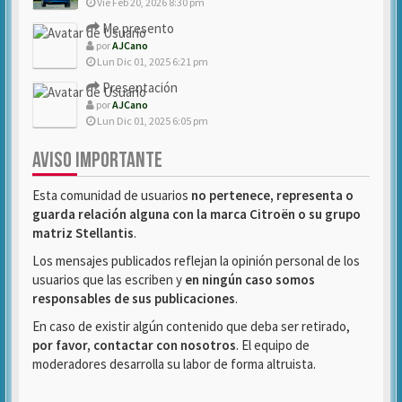
Vie Feb 20, 2026 8:30 pm
Me presento
por
AJCano
Lun Dic 01, 2025 6:21 pm
Presentación
por
AJCano
Lun Dic 01, 2025 6:05 pm
AVISO IMPORTANTE
Esta comunidad de usuarios
no pertenece, representa o
guarda relación alguna con la marca Citroën o su grupo
matriz Stellantis
.
Los mensajes publicados reflejan la opinión personal de los
usuarios que las escriben y
en ningún caso somos
responsables de sus publicaciones
.
En caso de existir algún contenido que deba ser retirado,
por favor, contactar con nosotros
. El equipo de
moderadores desarrolla su labor de forma altruista.