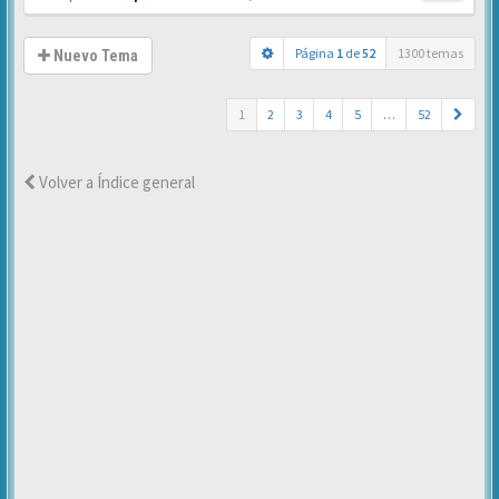
Página
1
de
52
1300 temas
Nuevo Tema
1
2
3
4
5
…
52
Volver a Índice general