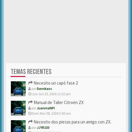
TEMAS RECIENTES
Necesito un capó fase 2
por
Damikaos
Jue Jun 25, 2026 11:32 pm
Manual de Taller Citroën ZX
por
JuanmaNPI
Dom Mar 08, 2026 3:40 am
Necesito dos piezas para un amigo con ZX.
por
JJYR103