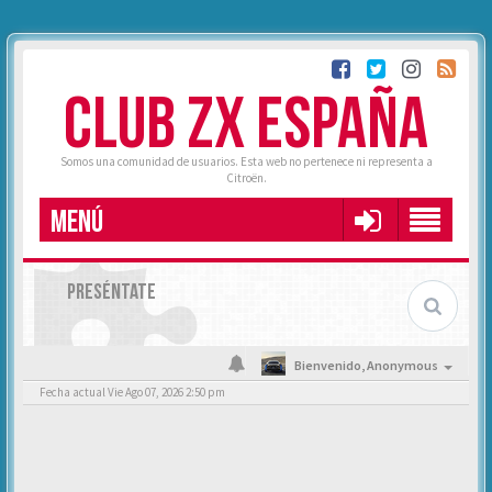
CLUB ZX ESPAÑA
Somos una comunidad de usuarios. Esta web no pertenece ni representa a
Citroën.
MENÚ
PRESÉNTATE
Bienvenido,
Anonymous
Fecha actual Vie Ago 07, 2026 2:50 pm