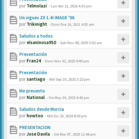
por
Telmolazi
-
Lun Abr 21, 2025 4:35 pm
Un vigues ZX 1.4i IMAGE '96
por
Trikinight
-
Dom Ene 16, 2011 4:03 am
Saludos a todos
por
elsaninosa950
-
Sab Nov 08, 2025 3:02 am
Presentación
por
Fran24
-
Dom Nov 02, 2025 9:49 pm
Presentación
por
santiago
-
Mié Sep 10, 2025 3:22 pm
Me presento
por
National
-
Vie May 30, 2025 6:40 pm
Saludos desde Murcia
por
howtoo
-
Mié Dic 25, 2024 8:50 pm
PRESENTACION
por
Jose Davila
-
Vie Mar 07, 2025 11:48 pm