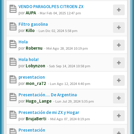
VENDO PARAGOLPES CITROEN ZX
por
AUPA
-
Mar Feb 04, 2025 12:47 pm
Filtro gasolina
por
Killo
-
Lun Dic 02, 2024 5:58 pm
Hola
por
Robernu
-
Mié Ago 28, 2024 10:19 pm
Hola hola!
por
Lobynzon
-
Sab Sep 14, 2024 10:58 pm
presentacion
por
mon_ra72
-
Lun Ago 12, 2024 4:40 pm
Presentación.... De Argentina
por
Hugo_Lange
-
Lun Jul 29, 2024 5:35 pm
Presentación de mi ZX y Hogar
por
BrujaBerti
-
Mié Ago 07, 2024 8:19 pm
Presentación