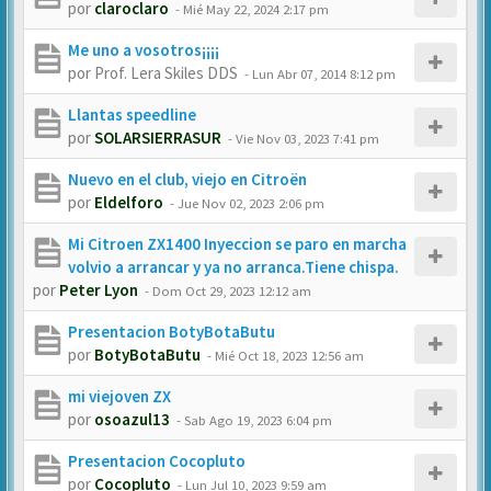
por
claroclaro
-
Mié May 22, 2024 2:17 pm
Me uno a vosotros¡¡¡¡
por
Prof. Lera Skiles DDS
-
Lun Abr 07, 2014 8:12 pm
Llantas speedline
por
SOLARSIERRASUR
-
Vie Nov 03, 2023 7:41 pm
Nuevo en el club, viejo en Citroën
por
Eldelforo
-
Jue Nov 02, 2023 2:06 pm
Mi Citroen ZX1400 Inyeccion se paro en marcha
volvio a arrancar y ya no arranca.Tiene chispa.
por
Peter Lyon
-
Dom Oct 29, 2023 12:12 am
Presentacion BotyBotaButu
por
BotyBotaButu
-
Mié Oct 18, 2023 12:56 am
mi viejoven ZX
por
osoazul13
-
Sab Ago 19, 2023 6:04 pm
Presentacion Cocopluto
por
Cocopluto
-
Lun Jul 10, 2023 9:59 am