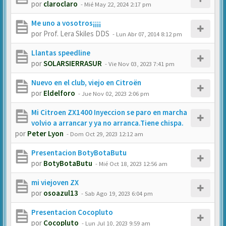
por
claroclaro
-
Mié May 22, 2024 2:17 pm
Me uno a vosotros¡¡¡¡
por
Prof. Lera Skiles DDS
-
Lun Abr 07, 2014 8:12 pm
Llantas speedline
por
SOLARSIERRASUR
-
Vie Nov 03, 2023 7:41 pm
Nuevo en el club, viejo en Citroën
por
Eldelforo
-
Jue Nov 02, 2023 2:06 pm
Mi Citroen ZX1400 Inyeccion se paro en marcha
volvio a arrancar y ya no arranca.Tiene chispa.
por
Peter Lyon
-
Dom Oct 29, 2023 12:12 am
Presentacion BotyBotaButu
por
BotyBotaButu
-
Mié Oct 18, 2023 12:56 am
mi viejoven ZX
por
osoazul13
-
Sab Ago 19, 2023 6:04 pm
Presentacion Cocopluto
por
Cocopluto
-
Lun Jul 10, 2023 9:59 am