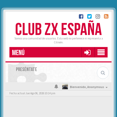
CLUB ZX ESPAÑA
Somos una comunidad de usuarios. Esta web no pertenece ni representa a
Citroën.
MENÚ
PRESÉNTATE
Bienvenido,
Anonymous
Fecha actual Jue Ago 06, 2026 10:14 pm