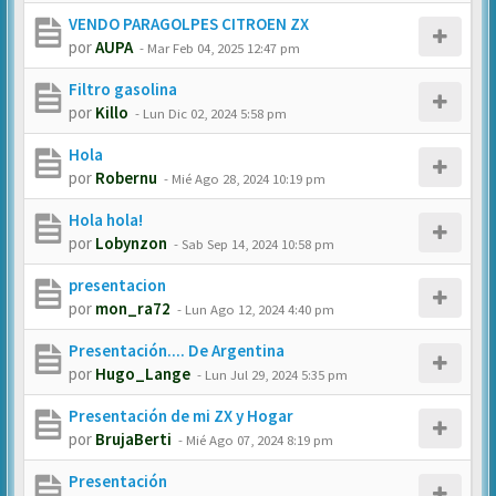
VENDO PARAGOLPES CITROEN ZX
por
AUPA
-
Mar Feb 04, 2025 12:47 pm
Filtro gasolina
por
Killo
-
Lun Dic 02, 2024 5:58 pm
Hola
por
Robernu
-
Mié Ago 28, 2024 10:19 pm
Hola hola!
por
Lobynzon
-
Sab Sep 14, 2024 10:58 pm
presentacion
por
mon_ra72
-
Lun Ago 12, 2024 4:40 pm
Presentación.... De Argentina
por
Hugo_Lange
-
Lun Jul 29, 2024 5:35 pm
Presentación de mi ZX y Hogar
por
BrujaBerti
-
Mié Ago 07, 2024 8:19 pm
Presentación