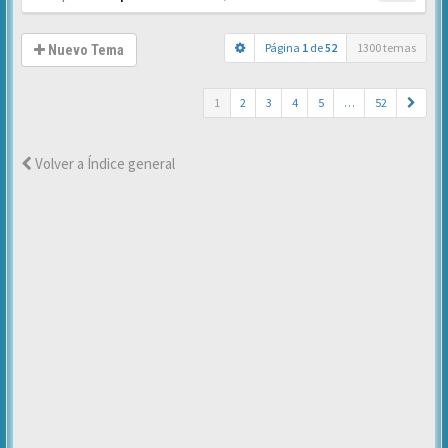
Página
1
de
52
1300 temas
Nuevo Tema
1
2
3
4
5
…
52
Volver a Índice general