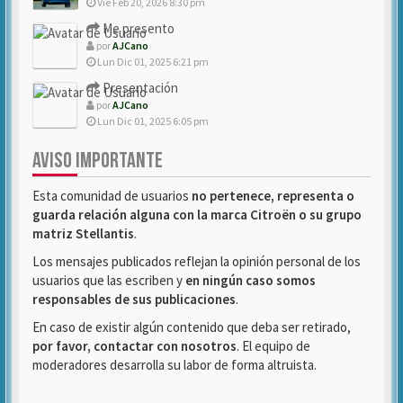
Vie Feb 20, 2026 8:30 pm
Me presento
por
AJCano
Lun Dic 01, 2025 6:21 pm
Presentación
por
AJCano
Lun Dic 01, 2025 6:05 pm
AVISO IMPORTANTE
Esta comunidad de usuarios
no pertenece, representa o
guarda relación alguna con la marca Citroën o su grupo
matriz Stellantis
.
Los mensajes publicados reflejan la opinión personal de los
usuarios que las escriben y
en ningún caso somos
responsables de sus publicaciones
.
En caso de existir algún contenido que deba ser retirado,
por favor, contactar con nosotros
. El equipo de
moderadores desarrolla su labor de forma altruista.