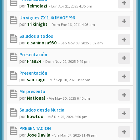
por
Telmolazi
-
Lun Abr 21, 2025 4:35 pm
Un vigues ZX 1.4i IMAGE '96
por
Trikinight
-
Dom Ene 16, 2011 4:03 am
Saludos a todos
por
elsaninosa950
-
Sab Nov 08, 2025 3:02 am
Presentación
por
Fran24
-
Dom Nov 02, 2025 9:49 pm
Presentación
por
santiago
-
Mié Sep 10, 2025 3:22 pm
Me presento
por
National
-
Vie May 30, 2025 6:40 pm
Saludos desde Murcia
por
howtoo
-
Mié Dic 25, 2024 8:50 pm
PRESENTACION
por
Jose Davila
-
Vie Mar 07, 2025 11:48 pm