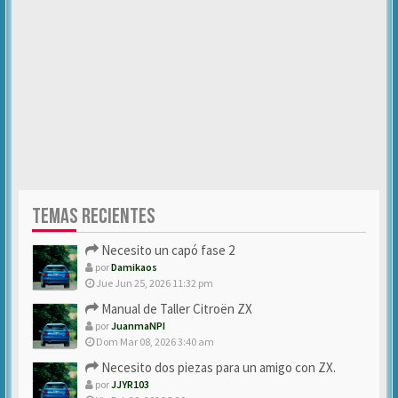
TEMAS RECIENTES
Necesito un capó fase 2
por
Damikaos
Jue Jun 25, 2026 11:32 pm
Manual de Taller Citroën ZX
por
JuanmaNPI
Dom Mar 08, 2026 3:40 am
Necesito dos piezas para un amigo con ZX.
por
JJYR103