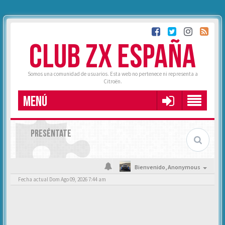
CLUB ZX ESPAÑA
Somos una comunidad de usuarios. Esta web no pertenece ni representa a
Citroën.
MENÚ
PRESÉNTATE
Bienvenido,
Anonymous
Fecha actual Dom Ago 09, 2026 7:44 am