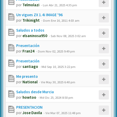
por
Telmolazi
-
Lun Abr 21, 2025 4:35 pm
Un vigues ZX 1.4i IMAGE '96
por
Trikinight
-
Dom Ene 16, 2011 4:03 am
Saludos a todos
por
elsaninosa950
-
Sab Nov 08, 2025 3:02 am
Presentación
por
Fran24
-
Dom Nov 02, 2025 9:49 pm
Presentación
por
santiago
-
Mié Sep 10, 2025 3:22 pm
Me presento
por
National
-
Vie May 30, 2025 6:40 pm
Saludos desde Murcia
por
howtoo
-
Mié Dic 25, 2024 8:50 pm
PRESENTACION
por
Jose Davila
-
Vie Mar 07, 2025 11:48 pm