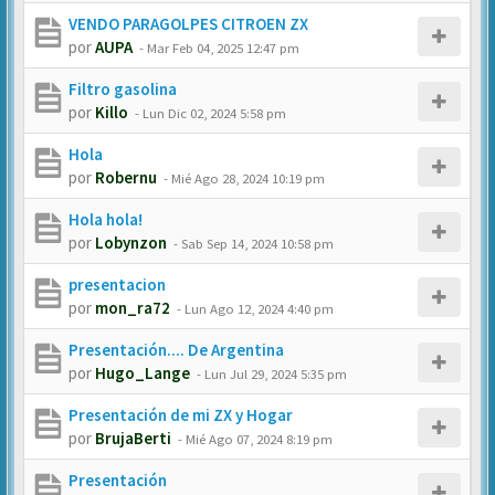
VENDO PARAGOLPES CITROEN ZX
por
AUPA
-
Mar Feb 04, 2025 12:47 pm
Filtro gasolina
por
Killo
-
Lun Dic 02, 2024 5:58 pm
Hola
por
Robernu
-
Mié Ago 28, 2024 10:19 pm
Hola hola!
por
Lobynzon
-
Sab Sep 14, 2024 10:58 pm
presentacion
por
mon_ra72
-
Lun Ago 12, 2024 4:40 pm
Presentación.... De Argentina
por
Hugo_Lange
-
Lun Jul 29, 2024 5:35 pm
Presentación de mi ZX y Hogar
por
BrujaBerti
-
Mié Ago 07, 2024 8:19 pm
Presentación