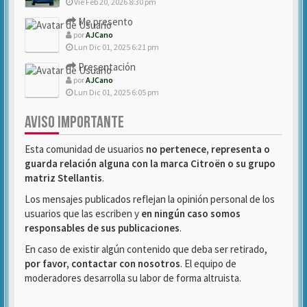
Vie Feb 20, 2026 8:30 pm
Me presento
por
AJCano
Lun Dic 01, 2025 6:21 pm
Presentación
por
AJCano
Lun Dic 01, 2025 6:05 pm
AVISO IMPORTANTE
Esta comunidad de usuarios
no pertenece, representa o
guarda relación alguna con la marca Citroën o su grupo
matriz Stellantis
.
Los mensajes publicados reflejan la opinión personal de los
usuarios que las escriben y
en ningún caso somos
responsables de sus publicaciones
.
En caso de existir algún contenido que deba ser retirado,
por favor, contactar con nosotros
. El equipo de
moderadores desarrolla su labor de forma altruista.