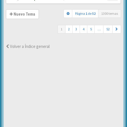
Página
1
de
52
1300 temas
Nuevo Tema
1
2
3
4
5
…
52
Volver a Índice general