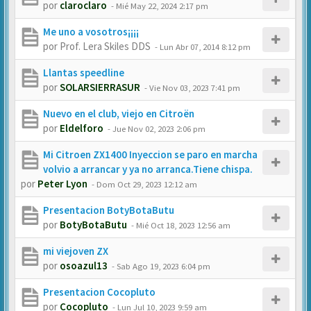
por
claroclaro
-
Mié May 22, 2024 2:17 pm
Me uno a vosotros¡¡¡¡
por
Prof. Lera Skiles DDS
-
Lun Abr 07, 2014 8:12 pm
Llantas speedline
por
SOLARSIERRASUR
-
Vie Nov 03, 2023 7:41 pm
Nuevo en el club, viejo en Citroën
por
Eldelforo
-
Jue Nov 02, 2023 2:06 pm
Mi Citroen ZX1400 Inyeccion se paro en marcha
volvio a arrancar y ya no arranca.Tiene chispa.
por
Peter Lyon
-
Dom Oct 29, 2023 12:12 am
Presentacion BotyBotaButu
por
BotyBotaButu
-
Mié Oct 18, 2023 12:56 am
mi viejoven ZX
por
osoazul13
-
Sab Ago 19, 2023 6:04 pm
Presentacion Cocopluto
por
Cocopluto
-
Lun Jul 10, 2023 9:59 am