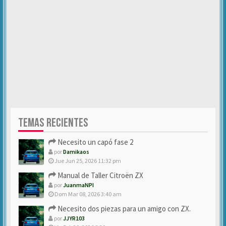
TEMAS RECIENTES
Necesito un capó fase 2
por
Damikaos
Jue Jun 25, 2026 11:32 pm
Manual de Taller Citroën ZX
por
JuanmaNPI
Dom Mar 08, 2026 3:40 am
Necesito dos piezas para un amigo con ZX.
por
JJYR103