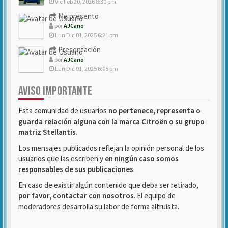
Vie Feb 20, 2026 8:30 pm
Me presento
por
AJCano
Lun Dic 01, 2025 6:21 pm
Presentación
por
AJCano
Lun Dic 01, 2025 6:05 pm
AVISO IMPORTANTE
Esta comunidad de usuarios
no pertenece, representa o
guarda relación alguna con la marca Citroën o su grupo
matriz Stellantis
.
Los mensajes publicados reflejan la opinión personal de los
usuarios que las escriben y
en ningún caso somos
responsables de sus publicaciones
.
En caso de existir algún contenido que deba ser retirado,
por favor, contactar con nosotros
. El equipo de
moderadores desarrolla su labor de forma altruista.