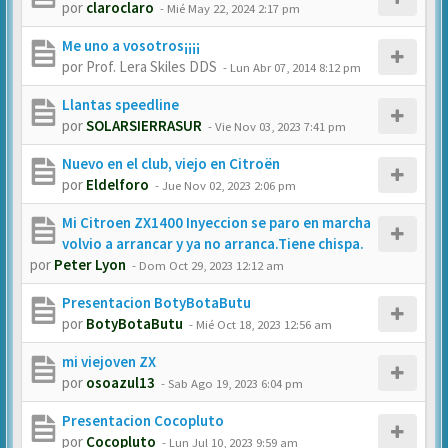
por
claroclaro
-
Mié May 22, 2024 2:17 pm
Me uno a vosotros¡¡¡¡
por
Prof. Lera Skiles DDS
-
Lun Abr 07, 2014 8:12 pm
Llantas speedline
por
SOLARSIERRASUR
-
Vie Nov 03, 2023 7:41 pm
Nuevo en el club, viejo en Citroën
por
Eldelforo
-
Jue Nov 02, 2023 2:06 pm
Mi Citroen ZX1400 Inyeccion se paro en marcha
volvio a arrancar y ya no arranca.Tiene chispa.
por
Peter Lyon
-
Dom Oct 29, 2023 12:12 am
Presentacion BotyBotaButu
por
BotyBotaButu
-
Mié Oct 18, 2023 12:56 am
mi viejoven ZX
por
osoazul13
-
Sab Ago 19, 2023 6:04 pm
Presentacion Cocopluto
por
Cocopluto
-
Lun Jul 10, 2023 9:59 am