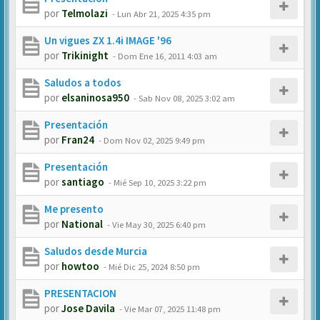
por
Telmolazi
-
Lun Abr 21, 2025 4:35 pm
Un vigues ZX 1.4i IMAGE '96
por
Trikinight
-
Dom Ene 16, 2011 4:03 am
Saludos a todos
por
elsaninosa950
-
Sab Nov 08, 2025 3:02 am
Presentación
por
Fran24
-
Dom Nov 02, 2025 9:49 pm
Presentación
por
santiago
-
Mié Sep 10, 2025 3:22 pm
Me presento
por
National
-
Vie May 30, 2025 6:40 pm
Saludos desde Murcia
por
howtoo
-
Mié Dic 25, 2024 8:50 pm
PRESENTACION
por
Jose Davila
-
Vie Mar 07, 2025 11:48 pm