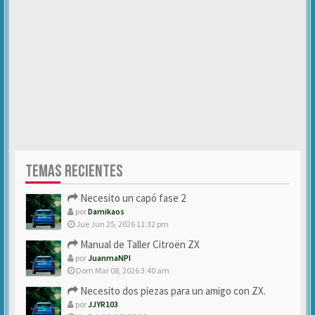
TEMAS RECIENTES
Necesito un capó fase 2
por
Damikaos
Jue Jun 25, 2026 11:32 pm
Manual de Taller Citroën ZX
por
JuanmaNPI
Dom Mar 08, 2026 3:40 am
Necesito dos piezas para un amigo con ZX.
por
JJYR103