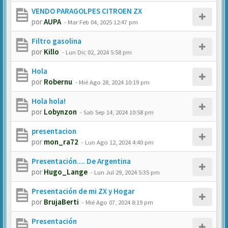
VENDO PARAGOLPES CITROEN ZX
por
AUPA
-
Mar Feb 04, 2025 12:47 pm
Filtro gasolina
por
Killo
-
Lun Dic 02, 2024 5:58 pm
Hola
por
Robernu
-
Mié Ago 28, 2024 10:19 pm
Hola hola!
por
Lobynzon
-
Sab Sep 14, 2024 10:58 pm
presentacion
por
mon_ra72
-
Lun Ago 12, 2024 4:40 pm
Presentación.... De Argentina
por
Hugo_Lange
-
Lun Jul 29, 2024 5:35 pm
Presentación de mi ZX y Hogar
por
BrujaBerti
-
Mié Ago 07, 2024 8:19 pm
Presentación