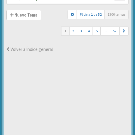
Página
1
de
52
1300 temas
Nuevo Tema
1
2
3
4
5
…
52
Volver a Índice general