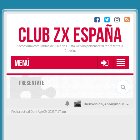
CLUB ZX ESPAÑA
Somos una comunidad de usuarios. Esta web no pertenece ni representa a
Citroën.
MENÚ
PRESÉNTATE
Bienvenido,
Anonymous
Fecha actual Dom Ago 09, 2026 7:17 am