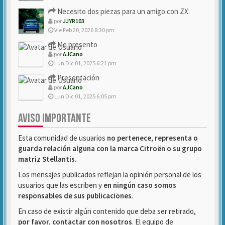
Necesito dos piezas para un amigo con ZX.
por
JJYR103
Vie Feb 20, 2026 8:30 pm
Me presento
por
AJCano
Lun Dic 01, 2025 6:21 pm
Presentación
por
AJCano
Lun Dic 01, 2025 6:05 pm
AVISO IMPORTANTE
Esta comunidad de usuarios
no pertenece, representa o
guarda relación alguna con la marca Citroën o su grupo
matriz Stellantis
.
Los mensajes publicados reflejan la opinión personal de los
usuarios que las escriben y
en ningún caso somos
responsables de sus publicaciones
.
En caso de existir algún contenido que deba ser retirado,
por favor, contactar con nosotros
. El equipo de