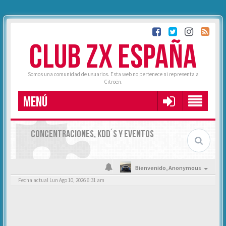
CLUB ZX ESPAÑA
Somos una comunidad de usuarios. Esta web no pertenece ni representa a
Citroën.
MENÚ
CONCENTRACIONES, KDD´S Y EVENTOS
Bienvenido,
Anonymous
Fecha actual Lun Ago 10, 2026 6:31 am