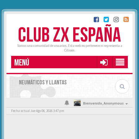
CLUB ZX ESPAÑA
Somos una comunidad de usuarios. Esta web no pertenece ni representa a
Citroën.
MENÚ
NEUMÁTICOS Y LLANTAS
Bienvenido,
Anonymous
Fecha actual Jue Ago 06, 2026 3:47 pm