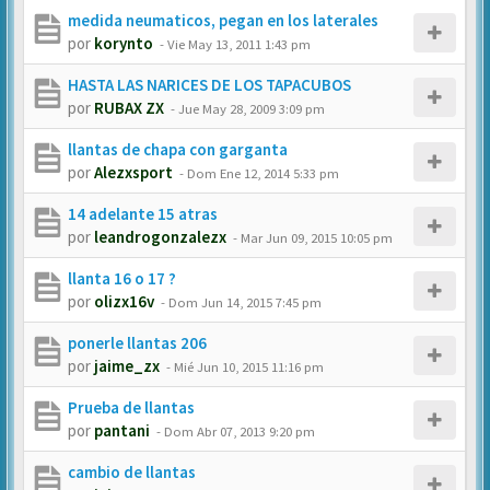
medida neumaticos, pegan en los laterales
por
korynto
-
Vie May 13, 2011 1:43 pm
HASTA LAS NARICES DE LOS TAPACUBOS
por
RUBAX ZX
-
Jue May 28, 2009 3:09 pm
llantas de chapa con garganta
por
Alezxsport
-
Dom Ene 12, 2014 5:33 pm
14 adelante 15 atras
por
leandrogonzalezx
-
Mar Jun 09, 2015 10:05 pm
llanta 16 o 17 ?
por
olizx16v
-
Dom Jun 14, 2015 7:45 pm
ponerle llantas 206
por
jaime_zx
-
Mié Jun 10, 2015 11:16 pm
Prueba de llantas
por
pantani
-
Dom Abr 07, 2013 9:20 pm
cambio de llantas