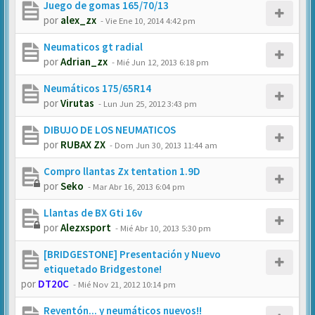
Juego de gomas 165/70/13
por
alex_zx
-
Vie Ene 10, 2014 4:42 pm
Neumaticos gt radial
por
Adrian_zx
-
Mié Jun 12, 2013 6:18 pm
Neumáticos 175/65R14
por
Virutas
-
Lun Jun 25, 2012 3:43 pm
DIBUJO DE LOS NEUMATICOS
por
RUBAX ZX
-
Dom Jun 30, 2013 11:44 am
Compro llantas Zx tentation 1.9D
por
Seko
-
Mar Abr 16, 2013 6:04 pm
Llantas de BX Gti 16v
por
Alezxsport
-
Mié Abr 10, 2013 5:30 pm
[BRIDGESTONE] Presentación y Nuevo
etiquetado Bridgestone!
por
DT20C
-
Mié Nov 21, 2012 10:14 pm
Reventón... y neumáticos nuevos!!