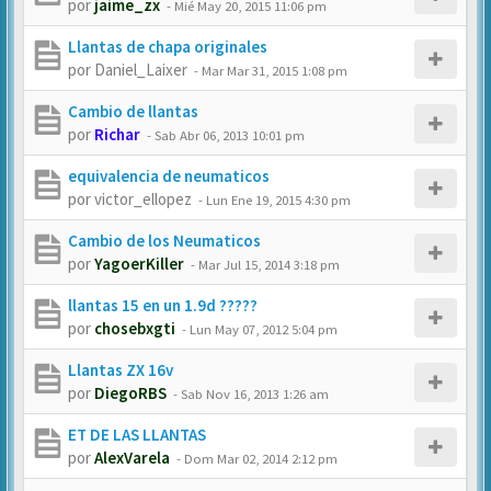
por
jaime_zx
-
Mié May 20, 2015 11:06 pm
Llantas de chapa originales
por
Daniel_Laixer
-
Mar Mar 31, 2015 1:08 pm
Cambio de llantas
por
Richar
-
Sab Abr 06, 2013 10:01 pm
equivalencia de neumaticos
por
victor_ellopez
-
Lun Ene 19, 2015 4:30 pm
Cambio de los Neumaticos
por
YagoerKiller
-
Mar Jul 15, 2014 3:18 pm
llantas 15 en un 1.9d ?????
por
chosebxgti
-
Lun May 07, 2012 5:04 pm
Llantas ZX 16v
por
DiegoRBS
-
Sab Nov 16, 2013 1:26 am
ET DE LAS LLANTAS
por
AlexVarela
-
Dom Mar 02, 2014 2:12 pm