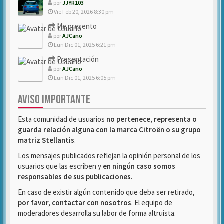
por
JJYR103
Vie Feb 20, 2026 8:30 pm
Me presento
por
AJCano
Lun Dic 01, 2025 6:21 pm
Presentación
por
AJCano
Lun Dic 01, 2025 6:05 pm
AVISO IMPORTANTE
Esta comunidad de usuarios
no pertenece, representa o
guarda relación alguna con la marca Citroën o su grupo
matriz Stellantis
.
Los mensajes publicados reflejan la opinión personal de los
usuarios que las escriben y
en ningún caso somos
responsables de sus publicaciones
.
En caso de existir algún contenido que deba ser retirado,
por favor, contactar con nosotros
. El equipo de
moderadores desarrolla su labor de forma altruista.