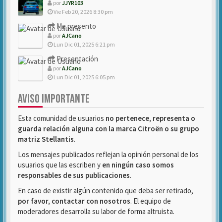
por
JJYR103
Vie Feb 20, 2026 8:30 pm
Me presento
por
AJCano
Lun Dic 01, 2025 6:21 pm
Presentación
por
AJCano
Lun Dic 01, 2025 6:05 pm
AVISO IMPORTANTE
Esta comunidad de usuarios
no pertenece, representa o
guarda relación alguna con la marca Citroën o su grupo
matriz Stellantis
.
Los mensajes publicados reflejan la opinión personal de los
usuarios que las escriben y
en ningún caso somos
responsables de sus publicaciones
.
En caso de existir algún contenido que deba ser retirado,
por favor, contactar con nosotros
. El equipo de
moderadores desarrolla su labor de forma altruista.