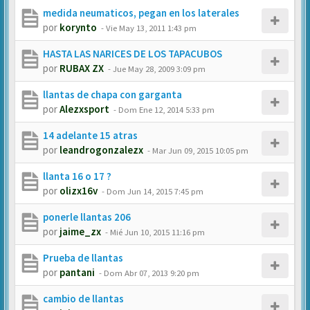
medida neumaticos, pegan en los laterales
por
korynto
-
Vie May 13, 2011 1:43 pm
HASTA LAS NARICES DE LOS TAPACUBOS
por
RUBAX ZX
-
Jue May 28, 2009 3:09 pm
llantas de chapa con garganta
por
Alezxsport
-
Dom Ene 12, 2014 5:33 pm
14 adelante 15 atras
por
leandrogonzalezx
-
Mar Jun 09, 2015 10:05 pm
llanta 16 o 17 ?
por
olizx16v
-
Dom Jun 14, 2015 7:45 pm
ponerle llantas 206
por
jaime_zx
-
Mié Jun 10, 2015 11:16 pm
Prueba de llantas
por
pantani
-
Dom Abr 07, 2013 9:20 pm
cambio de llantas