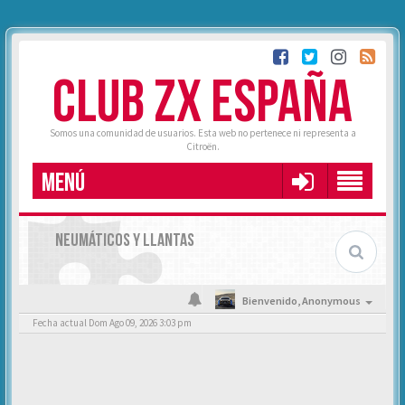
CLUB ZX ESPAÑA
Somos una comunidad de usuarios. Esta web no pertenece ni representa a
Citroën.
MENÚ
NEUMÁTICOS Y LLANTAS
Bienvenido,
Anonymous
Fecha actual Dom Ago 09, 2026 3:03 pm