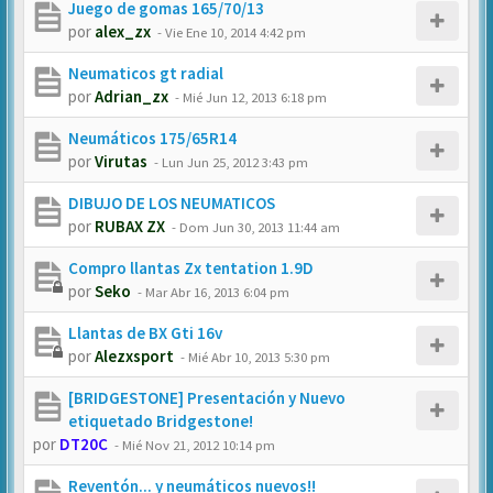
Juego de gomas 165/70/13
por
alex_zx
-
Vie Ene 10, 2014 4:42 pm
Neumaticos gt radial
por
Adrian_zx
-
Mié Jun 12, 2013 6:18 pm
Neumáticos 175/65R14
por
Virutas
-
Lun Jun 25, 2012 3:43 pm
DIBUJO DE LOS NEUMATICOS
por
RUBAX ZX
-
Dom Jun 30, 2013 11:44 am
Compro llantas Zx tentation 1.9D
por
Seko
-
Mar Abr 16, 2013 6:04 pm
Llantas de BX Gti 16v
por
Alezxsport
-
Mié Abr 10, 2013 5:30 pm
[BRIDGESTONE] Presentación y Nuevo
etiquetado Bridgestone!
por
DT20C
-
Mié Nov 21, 2012 10:14 pm
Reventón... y neumáticos nuevos!!