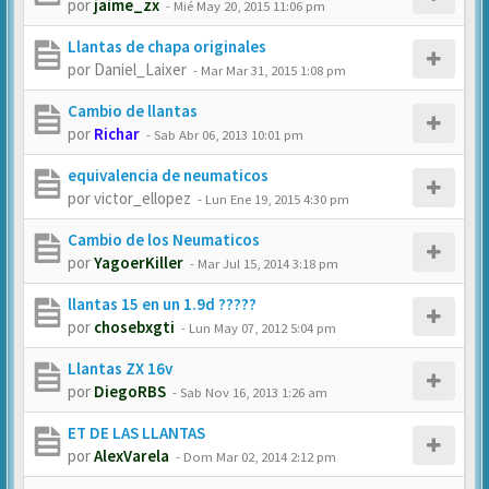
por
jaime_zx
-
Mié May 20, 2015 11:06 pm
Llantas de chapa originales
por
Daniel_Laixer
-
Mar Mar 31, 2015 1:08 pm
Cambio de llantas
por
Richar
-
Sab Abr 06, 2013 10:01 pm
equivalencia de neumaticos
por
victor_ellopez
-
Lun Ene 19, 2015 4:30 pm
Cambio de los Neumaticos
por
YagoerKiller
-
Mar Jul 15, 2014 3:18 pm
llantas 15 en un 1.9d ?????
por
chosebxgti
-
Lun May 07, 2012 5:04 pm
Llantas ZX 16v
por
DiegoRBS
-
Sab Nov 16, 2013 1:26 am
ET DE LAS LLANTAS
por
AlexVarela
-
Dom Mar 02, 2014 2:12 pm